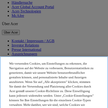
Händlersuche
Acer Global Account Portal
Acer-Technologien
McAfee
Über Acer
Über Acer
Kontakt / Impressum / AGB
Investor Relations
Presse International
Auszeichnungen
Veranstaltungen
Karriere
Wir verwenden Cookies, um Einstellungen zu erkennen, die
Navigation auf der Website zu verbessern, Benutzerstatistiken zu
Nachhaltigkeit
generieren, damit wir unsere Website benutzerfreundlicher
gestalten können, und personalisierte Inhalte und Anzeigen
Nachhaltigkeit
anzubieten. Wenn Sie auf „Alle akzeptieren“ klicken, stimmen
Sie damit der Verwendung und Platzierung aller Cookies durch
Corporate Social Responsibility
Acer gemäß unserer Cookie-Richtlinie zu. Diese Einwilligung
CO2-Bilanz unserer Produkte
kann jederzeit widerrufen werden. Unter „Cookie-Einstellungen“
Project Humanity
können Sie Ihre Einstellungen für die einzelnen Cookie-Typen
Earthion
verwalten. Mehr darüber, wer wir sind, welche Cookies wir