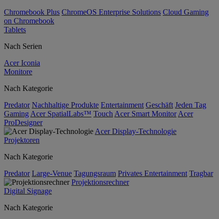
Chromebook Plus
ChromeOS Enterprise Solutions
Cloud Gaming
on Chromebook
Tablets
Nach Serien
Acer Iconia
Monitore
Nach Kategorie
Predator
Nachhaltige Produkte
Entertainment
Geschäft
Jeden Tag
Gaming
Acer SpatialLabs™
Touch
Acer Smart Monitor
Acer
ProDesigner
Acer Display-Technologie
Projektoren
Nach Kategorie
Predator
Large-Venue
Tagungsraum
Privates Entertainment
Tragbar
Projektionsrechner
Digital Signage
Nach Kategorie