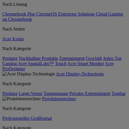
Nach Lösung
Chromebook Plus
ChromeOS Enterprise Solutions
Cloud Gaming
on Chromebook
Nach Serien
Acer Iconia
Nach Kategorie
Predator
Nachhaltige Produkte
Entertainment
Geschäft
Jeden Tag
Gaming
Acer SpatialLabs™
Touch
Acer Smart Monitor
Acer
ProDesigner
Acer Display-Technologie
Nach Kategorie
Predator
Large-Venue
Tagungsraum
Privates Entertainment
Tragbar
Projektionsrechner
Nach Kategorie
Professionelles Großformat
Nach Kategorie