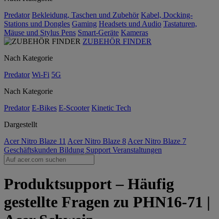
Predator
Bekleidung, Taschen und Zubehör
Kabel, Docking-
Stations und Dongles
Gaming
Headsets und Audio
Tastaturen,
Mäuse und Stylus Pens
Smart-Geräte
Kameras
ZUBEHÖR FINDER
Nach Kategorie
Predator
Wi-Fi
5G
Nach Kategorie
Predator
E-Bikes
E-Scooter
Kinetic Tech
Dargestellt
Acer Nitro Blaze 11
Acer Nitro Blaze 8
Acer Nitro Blaze 7
Geschäftskunden
Bildung
Support
Veranstaltungen
Produktsupport – Häufig
gestellte Fragen zu PHN16-71 |