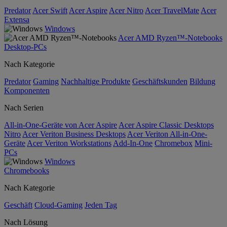
Predator
Acer Swift
Acer Aspire
Acer Nitro
Acer TravelMate
Acer
Extensa
Windows
Acer AMD Ryzen™-Notebooks
Desktop-PCs
Nach Kategorie
Predator
Gaming
Nachhaltige Produkte
Geschäftskunden
Bildung
Komponenten
Nach Serien
All-in-One-Geräte von Acer Aspire
Acer Aspire Classic Desktops
Nitro
Acer Veriton Business Desktops
Acer Veriton All-in-One-
Geräte
Acer Veriton Workstations
Add-In-One
Chromebox
Mini-
PCs
Windows
Chromebooks
Nach Kategorie
Geschäft
Cloud-Gaming
Jeden Tag
Nach Lösung