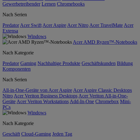
Gewerbetreibender
Lernen
Chromebooks
Nach Serien
Predator
Acer Swift
Acer Aspire
Acer Nitro
Acer TravelMate
Acer
Extensa
Windows
Acer AMD Ryzen™-Notebooks
Nach Kategorie
Predator
Gaming
Nachhaltige Produkte
Geschäftskunden
Bildung
Komponenten
Nach Serien
All-in-One-Geräte von Acer Aspire
Acer Aspire Classic Desktops
Nitro
Acer Veriton Business Desktops
Acer Veriton All-in-One-
Geräte
Acer Veriton Workstations
Add-In-One
Chromebox
Mini-
PCs
Windows
Nach Kategorie
Geschäft
Cloud-Gaming
Jeden Tag