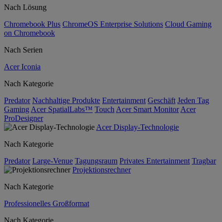
Nach Lösung
Chromebook Plus
ChromeOS Enterprise Solutions
Cloud Gaming
on Chromebook
Nach Serien
Acer Iconia
Nach Kategorie
Predator
Nachhaltige Produkte
Entertainment
Geschäft
Jeden Tag
Gaming
Acer SpatialLabs™
Touch
Acer Smart Monitor
Acer
ProDesigner
Acer Display-Technologie
Nach Kategorie
Predator
Large-Venue
Tagungsraum
Privates Entertainment
Tragbar
Projektionsrechner
Nach Kategorie
Professionelles Großformat
Nach Kategorie