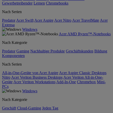
Gewerbetreibender
Lernen
Chromebooks
Nach Serien
Predator
Acer Swift
Acer Aspire
Acer Nitro
Acer TravelMate
Acer
Extensa
Windows
Acer AMD Ryzen™-Notebooks
Nach Kategorie
Predator
Gaming
Nachhaltige Produkte
Geschäftskunden
Bildung
Komponenten
Nach Serien
All-in-One-Geräte von Acer Aspire
Acer Aspire Classic Desktops
Nitro
Acer Veriton Business Desktops
Acer Veriton All-in-One-
Geräte
Acer Veriton Workstations
Add-In-One
Chromebox
Mini-
PCs
Windows
Nach Kategorie
Geschäft
Cloud-Gaming
Jeden Tag