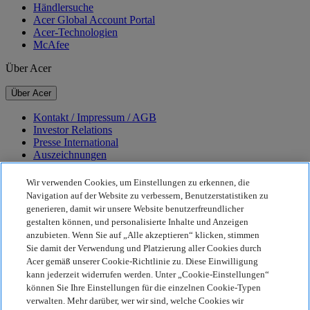
Händlersuche
Acer Global Account Portal
Acer-Technologien
McAfee
Über Acer
Über Acer
Kontakt / Impressum / AGB
Investor Relations
Presse International
Auszeichnungen
Veranstaltungen
Karriere
Wir verwenden Cookies, um Einstellungen zu erkennen, die
Navigation auf der Website zu verbessern, Benutzerstatistiken zu
Nachhaltigkeit
generieren, damit wir unsere Website benutzerfreundlicher
gestalten können, und personalisierte Inhalte und Anzeigen
Nachhaltigkeit
anzubieten. Wenn Sie auf „Alle akzeptieren“ klicken, stimmen
Sie damit der Verwendung und Platzierung aller Cookies durch
Corporate Social Responsibility
Acer gemäß unserer Cookie-Richtlinie zu. Diese Einwilligung
CO2-Bilanz unserer Produkte
kann jederzeit widerrufen werden. Unter „Cookie-Einstellungen“
Project Humanity
können Sie Ihre Einstellungen für die einzelnen Cookie-Typen
Earthion
verwalten. Mehr darüber, wer wir sind, welche Cookies wir