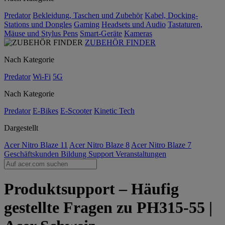
Predator
Bekleidung, Taschen und Zubehör
Kabel, Docking-
Stations und Dongles
Gaming
Headsets und Audio
Tastaturen,
Mäuse und Stylus Pens
Smart-Geräte
Kameras
ZUBEHÖR FINDER
Nach Kategorie
Predator
Wi-Fi
5G
Nach Kategorie
Predator
E-Bikes
E-Scooter
Kinetic Tech
Dargestellt
Acer Nitro Blaze 11
Acer Nitro Blaze 8
Acer Nitro Blaze 7
Geschäftskunden
Bildung
Support
Veranstaltungen
Produktsupport – Häufig
gestellte Fragen zu PH315-55 |