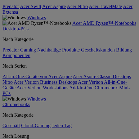
Predator
Acer Swift
Acer Aspire
Acer Nitro
Acer TravelMate
Acer
Extensa
Windows
Acer AMD Ryzen™-Notebooks
Desktop-PCs
Nach Kategorie
Predator
Gaming
Nachhaltige Produkte
Geschäftskunden
Bildung
Komponenten
Nach Serien
All-in-One-Geräte von Acer Aspire
Acer Aspire Classic Desktops
Nitro
Acer Veriton Business Desktops
Acer Veriton All-in-One-
Geräte
Acer Veriton Workstations
Add-In-One
Chromebox
Mini-
PCs
Windows
Chromebooks
Nach Kategorie
Geschäft
Cloud-Gaming
Jeden Tag
Nach Lösung