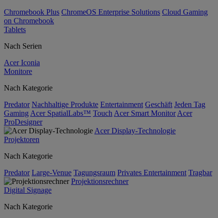
Chromebook Plus
ChromeOS Enterprise Solutions
Cloud Gaming
on Chromebook
Tablets
Nach Serien
Acer Iconia
Monitore
Nach Kategorie
Predator
Nachhaltige Produkte
Entertainment
Geschäft
Jeden Tag
Gaming
Acer SpatialLabs™
Touch
Acer Smart Monitor
Acer
ProDesigner
Acer Display-Technologie
Projektoren
Nach Kategorie
Predator
Large-Venue
Tagungsraum
Privates Entertainment
Tragbar
Projektionsrechner
Digital Signage
Nach Kategorie