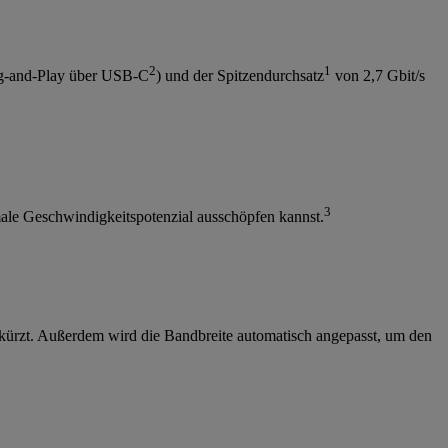
2
1
lug-and-Play über USB-C
) und der Spitzendurchsatz
von 2,7 Gbit/s
3
ale Geschwindigkeitspotenzial ausschöpfen kannst.
rkürzt. Außerdem wird die Bandbreite automatisch angepasst, um den