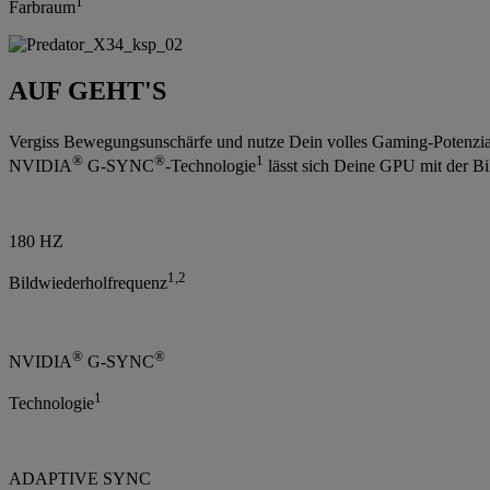
1
Farbraum
AUF GEHT'S
Vergiss Bewegungsunschärfe und nutze Dein volles Gaming-Potenzial
®
®
1
NVIDIA
G-SYNC
-Technologie
lässt sich Deine GPU mit der Bi
180 HZ
1,2
Bildwiederholfrequenz
®
®
NVIDIA
G-SYNC
1
Technologie
ADAPTIVE SYNC