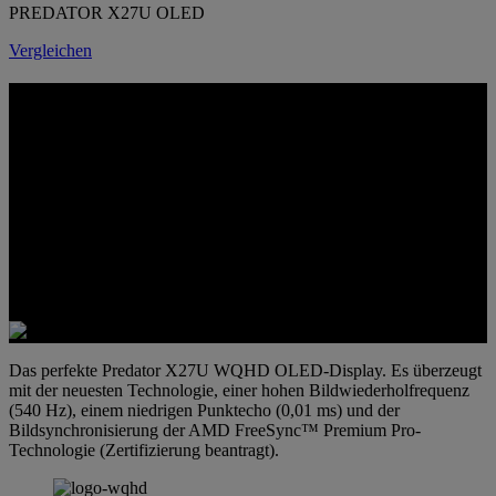
PREDATOR X27U OLED
Vergleichen
PREDATOR X27U OLED
OLED IN VOLLEM UMFANG GENIESSEN
Das perfekte Predator X27U WQHD OLED-Display. Es überzeugt
mit der neuesten Technologie, einer hohen Bildwiederholfrequenz
(540 Hz), einem niedrigen Punktecho (0,01 ms) und der
Bildsynchronisierung der AMD FreeSync™ Premium Pro-
Technologie (Zertifizierung beantragt).