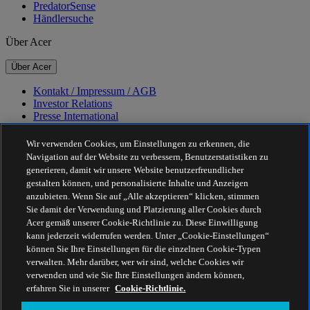
PredatorSense
Händlersuche
Über Acer
Über Acer
Kontakt / Impressum / AGB
Investor Relations
Presse International
Auszeichnungen
Veranstaltungen
Wir verwenden Cookies, um Einstellungen zu erkennen, die
Navigation auf der Website zu verbessern, Benutzerstatistiken zu
Nachhaltigkeit
generieren, damit wir unsere Website benutzerfreundlicher
gestalten können, und personalisierte Inhalte und Anzeigen
Nachhaltigkeit
anzubieten. Wenn Sie auf „Alle akzeptieren“ klicken, stimmen
Sie damit der Verwendung und Platzierung aller Cookies durch
Corporate Social Responsibility
Acer gemäß unserer Cookie-Richtlinie zu. Diese Einwilligung
CO2-Bilanz unserer Produkte
kann jederzeit widerrufen werden. Unter „Cookie-Einstellungen“
Project Humanity
können Sie Ihre Einstellungen für die einzelnen Cookie-Typen
Earthion
verwalten. Mehr darüber, wer wir sind, welche Cookies wir
Datenschutzrichtlinie
verwenden und wie Sie Ihre Einstellungen ändern können,
Cookie-Richtlinie
erfahren Sie in unserer
Cookie-Richtlinie.
Rechtlicher Hinweis