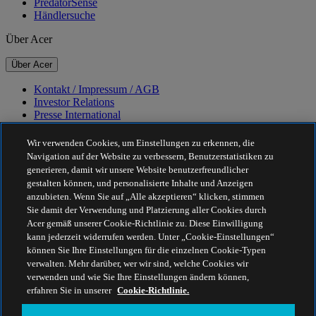
PredatorSense
Händlersuche
Über Acer
Über Acer
Kontakt / Impressum / AGB
Investor Relations
Presse International
Auszeichnungen
Veranstaltungen
Wir verwenden Cookies, um Einstellungen zu erkennen, die
Navigation auf der Website zu verbessern, Benutzerstatistiken zu
Nachhaltigkeit
generieren, damit wir unsere Website benutzerfreundlicher
gestalten können, und personalisierte Inhalte und Anzeigen
Nachhaltigkeit
anzubieten. Wenn Sie auf „Alle akzeptieren“ klicken, stimmen
Sie damit der Verwendung und Platzierung aller Cookies durch
Corporate Social Responsibility
Acer gemäß unserer Cookie-Richtlinie zu. Diese Einwilligung
CO2-Bilanz unserer Produkte
kann jederzeit widerrufen werden. Unter „Cookie-Einstellungen“
Project Humanity
können Sie Ihre Einstellungen für die einzelnen Cookie-Typen
Earthion
verwalten. Mehr darüber, wer wir sind, welche Cookies wir
Datenschutzrichtlinie
verwenden und wie Sie Ihre Einstellungen ändern können,
Cookie-Richtlinie
erfahren Sie in unserer
Cookie-Richtlinie.
Rechtlicher Hinweis
Zusätzliche rechtliche Informationen