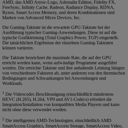
AMD, das AMD Arrow-Logo, Adrenalin Edition, Fidelity FX,
FreeSync, Infinity Cache, Radeon, Radiance Display, RDNA,
Ryzen, Smart Access Memory, und deren Kombinationen sind
Marken von Advanced Micro Devices, Inc.
Die Gaming-Taktrate ist die erwartete GPU-Taktrate bei der
Ausführung typischer Gaming-Anwendungen. Diese ist auf die
typische Grafikleistung (Total Graphics Power, TGP) eingestellt.
Die tatsächlichen Ergebnisse der einzelnen Gaming-Taktraten
können variieren.
Die Taktrate bezeichnet die maximale Rate, die auf der GPU
erreicht werden kann, wenn aufwändige Programme ausgeführt
werden. Die erreichte Taktrate und ihre anhaltende Leistung hängen
von verschiedenen Faktoren ab, unter anderem von den thermischen
Bedingungen und Schwankungen bei Anwendungen und
Workloads.
1
Die Videocodec-Beschleunigung (einschließlich mindestens
HEVC (H.265), H.264, VP9 und AV1-Codecs) erfordert die
Integration/Installation von kompatiblen Media Playern und kann
nicht ohne diese verwendet werden.
2
Die intelligenten AMD-Technologien, einschließlich AMD
SmartAccess Graphics, SmartAccess Storage, SmartAccess Video,