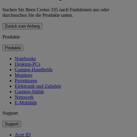
Suchen Sie Ihren Cestus 335 nach Funktionen aus oder
durchsuchen Sie die Produkte unten.
Zurück zum Anfang
Produkte
Produkte
Notebooks
Desktop-PCs
Gaming-Handhelds
Monitore
Projektoren
Elektronik und Zubehör
Gaming-Stühle
Netzwerk
E-Mobilität
Support
Support
Acer ID