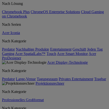
Nach Lösung
Chromebook Plus
ChromeOS Enterprise Solutions
Cloud Gaming
on Chromebook
Nach Serien
Acer Iconia
Nach Kategorie
Predator
Nachhaltige Produkte
Entertainment
Geschäft
Jeden Tag
Gaming
Acer SpatialLabs™
Touch
Acer Smart Monitor
Acer
ProDesigner
Acer Display-Technologie
Nach Kategorie
Predator
Large-Venue
Tagungsraum
Privates Entertainment
Tragbar
Projektionsrechner
Nach Kategorie
Professionelles Großformat
Nach Kategorie