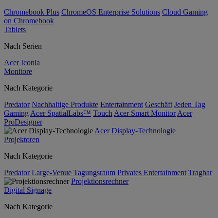
Chromebook Plus
ChromeOS Enterprise Solutions
Cloud Gaming
on Chromebook
Tablets
Nach Serien
Acer Iconia
Monitore
Nach Kategorie
Predator
Nachhaltige Produkte
Entertainment
Geschäft
Jeden Tag
Gaming
Acer SpatialLabs™
Touch
Acer Smart Monitor
Acer
ProDesigner
Acer Display-Technologie
Projektoren
Nach Kategorie
Predator
Large-Venue
Tagungsraum
Privates Entertainment
Tragbar
Projektionsrechner
Digital Signage
Nach Kategorie