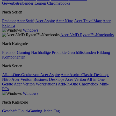
Gewerbetreibender
Lernen
Chromebooks
Nach Serien
Predator
Acer Swift
Acer Aspire
Acer Nitro
Acer TravelMate
Acer
Extensa
Windows
Acer AMD Ryzen™-Notebooks
Nach Kategorie
Predator
Gaming
Nachhaltige Produkte
Geschäftskunden
Bildung
Komponenten
Nach Serien
All-in-One-Geräte von Acer Aspire
Acer Aspire Classic Desktops
Nitro
Acer Veriton Business Desktops
Acer Veriton All-in-One-
Geräte
Acer Veriton Workstations
Add-In-One
Chromebox
Mini-
PCs
Windows
Nach Kategorie
Geschäft
Cloud-Gaming
Jeden Tag