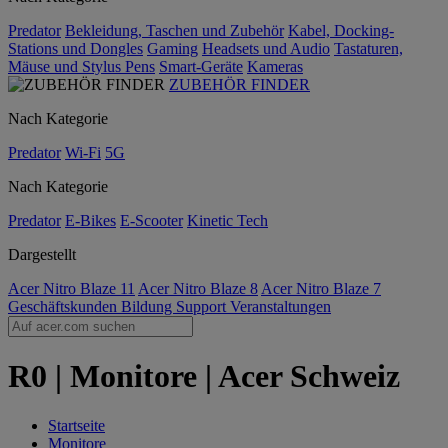
Predator
Bekleidung, Taschen und Zubehör
Kabel, Docking-
Stations und Dongles
Gaming
Headsets und Audio
Tastaturen,
Mäuse und Stylus Pens
Smart-Geräte
Kameras
ZUBEHÖR FINDER
Nach Kategorie
Predator
Wi-Fi
5G
Nach Kategorie
Predator
E-Bikes
E-Scooter
Kinetic Tech
Dargestellt
Acer Nitro Blaze 11
Acer Nitro Blaze 8
Acer Nitro Blaze 7
Geschäftskunden
Bildung
Support
Veranstaltungen
R0 | Monitore | Acer Schweiz
Startseite
Monitore