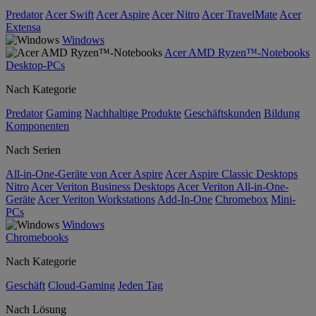
Predator
Acer Swift
Acer Aspire
Acer Nitro
Acer TravelMate
Acer
Extensa
Windows
Acer AMD Ryzen™-Notebooks
Desktop-PCs
Nach Kategorie
Predator
Gaming
Nachhaltige Produkte
Geschäftskunden
Bildung
Komponenten
Nach Serien
All-in-One-Geräte von Acer Aspire
Acer Aspire Classic Desktops
Nitro
Acer Veriton Business Desktops
Acer Veriton All-in-One-
Geräte
Acer Veriton Workstations
Add-In-One
Chromebox
Mini-
PCs
Windows
Chromebooks
Nach Kategorie
Geschäft
Cloud-Gaming
Jeden Tag
Nach Lösung