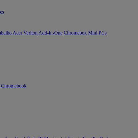
es
abalho Acer Veriton
Add-In-One
Chromebox
Mini PCs
n Chromebook