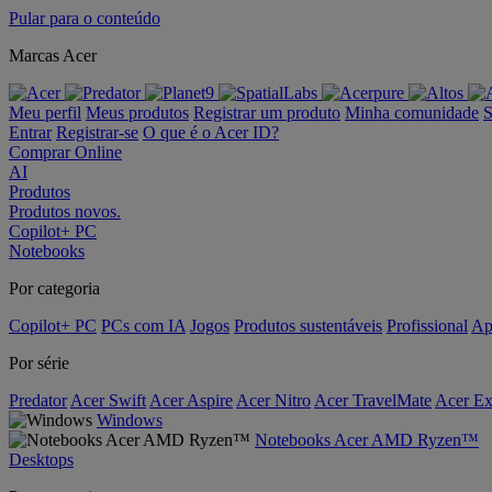
Pular para o conteúdo
Marcas Acer
Meu perfil
Meus produtos
Registrar um produto
Minha comunidade
S
Entrar
Registrar-se
O que é o Acer ID?
Comprar Online
AI
Produtos
Produtos novos.
Copilot+ PC
Notebooks
Por categoria
Copilot+ PC
PCs com IA
Jogos
Produtos sustentáveis
Profissional
Ap
Por série
Predator
Acer Swift
Acer Aspire
Acer Nitro
Acer TravelMate
Acer Ex
Windows
Notebooks Acer AMD Ryzen™
Desktops