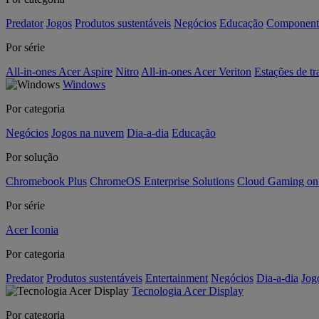
Predator
Jogos
Produtos sustentáveis
Negócios
Educação
Component
Por série
All-in-ones Acer Aspire
Nitro
All-in-ones Acer Veriton
Estações de tr
Windows
Por categoria
Negócios
Jogos na nuvem
Dia-a-dia
Educação
Por solução
Chromebook Plus
ChromeOS Enterprise Solutions
Cloud Gaming o
Por série
Acer Iconia
Por categoria
Predator
Produtos sustentáveis
Entertainment
Negócios
Dia-a-dia
Jog
Tecnologia Acer Display
Por categoria