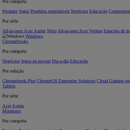
Por categoria
Predator
Jogos
Produtos sustentáveis
Negócios
Educação
Component
Por série
All-in-ones Acer Aspire
Nitro
All-in-ones Acer Veriton
Estações de tr
Windows
Chromebooks
Por categoria
Negócios
Jogos na nuvem
Dia-a-dia
Educação
Por solução
Chromebook Plus
ChromeOS Enterprise Solutions
Cloud Gaming o
Tablets
Por série
Acer Iconia
Monitores
Por categoria