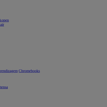
air
rendizagem
Chromebooks
tensa