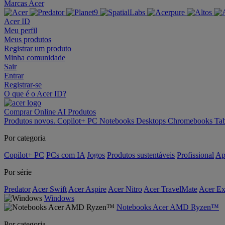
Marcas Acer
Acer ID
Meu perfil
Meus produtos
Registrar um produto
Minha comunidade
Sair
Entrar
Registrar-se
O que é o Acer ID?
Comprar Online
AI
Produtos
Produtos novos.
Copilot+ PC
Notebooks
Desktops
Chromebooks
Tab
Por categoria
Copilot+ PC
PCs com IA
Jogos
Produtos sustentáveis
Profissional
Ap
Por série
Predator
Acer Swift
Acer Aspire
Acer Nitro
Acer TravelMate
Acer Ex
Windows
Notebooks Acer AMD Ryzen™
Por categoria