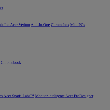
es
abalho Acer Veriton
Add-In-One
Chromebox
Mini PCs
n Chromebook
os
Acer SpatialLabs™
Monitor inteligente
Acer ProDesigner