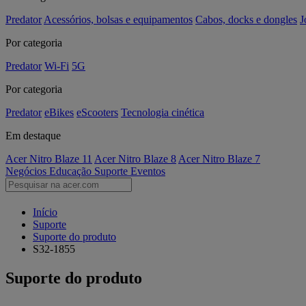
Predator
Acessórios, bolsas e equipamentos
Cabos, docks e dongles
J
Por categoria
Predator
Wi-Fi
5G
Por categoria
Predator
eBikes
eScooters
Tecnologia cinética
Em destaque
Acer Nitro Blaze 11
Acer Nitro Blaze 8
Acer Nitro Blaze 7
Negócios
Educação
Suporte
Eventos
Início
Suporte
Suporte do produto
S32-1855
Suporte do produto