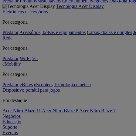
Predator
Produtos sustentáveis
Entertainment
Negócios
Dia-a-dia
Jog
Tecnologia Acer Display
Eletrônicos e acessórios
Por categoria
Predator
Acessórios, bolsas e equipamentos
Cabos, docks e dongles
J
Rede
Por categoria
Predator
Wi-Fi
5G
eMobility
Por categoria
Predator
eBikes
eScooters
Tecnologia cinética
Dispositivo portátil para jogos
Em destaque
Acer Nitro Blaze 11
Acer Nitro Blaze 8
Acer Nitro Blaze 7
Negócios
Educação
Suporte
Eventos