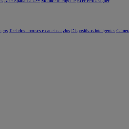
os
Acer SpatialLabs™
Monitor inteligente
Acer ProDesigner
ogos
Teclados, mouses e canetas stylus
Dispositivos inteligentes
Câmer