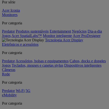
Por série
Acer Iconia
Monitores
Por categoria
Predator
Produtos sustentáveis
Entertainment
Negócios
Dia-a-dia
Jogos
Acer SpatialLabs™
Monitor inteligente
Acer ProDesigner
Tecnologia Acer Display
Eletrônicos e acessórios
Por categoria
Predator
Acessórios, bolsas e equipamentos
Cabos, docks e dongles
Jogos
Teclados, mouses e canetas stylus
Dispositivos inteligentes
Câmeras
Rede
Por categoria
Predator
Wi-Fi
5G
eMobility
Por categoria