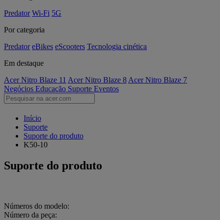
Predator
Wi-Fi
5G
Por categoria
Predator
eBikes
eScooters
Tecnologia cinética
Em destaque
Acer Nitro Blaze 11
Acer Nitro Blaze 8
Acer Nitro Blaze 7
Negócios
Educação
Suporte
Eventos
Início
Suporte
Suporte do produto
K50-10
Suporte do produto
Números do modelo:
Número da peça: