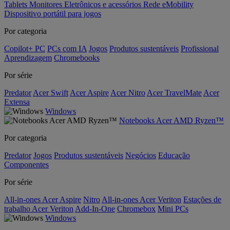
Tablets
Monitores
Eletrônicos e acessórios
Rede
eMobility
Dispositivo portátil para jogos
Por categoria
Copilot+ PC
PCs com IA
Jogos
Produtos sustentáveis
Profissional
Aprendizagem
Chromebooks
Por série
Predator
Acer Swift
Acer Aspire
Acer Nitro
Acer TravelMate
Acer
Extensa
Windows
Notebooks Acer AMD Ryzen™
Por categoria
Predator
Jogos
Produtos sustentáveis
Negócios
Educação
Componentes
Por série
All-in-ones Acer Aspire
Nitro
All-in-ones Acer Veriton
Estações de
trabalho Acer Veriton
Add-In-One
Chromebox
Mini PCs
Windows