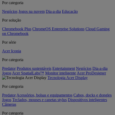
Por categoria
Negócios
Jogos na nuvem
Dia-a-dia
Educação
Por solução
Chromebook Plus
ChromeOS Enterprise Solutions
Cloud Gaming
on Chromebook
Por série
Acer Iconia
Por categoria
Predator
Produtos sustentáveis
Entertainment
Negócios
Dia-a-dia
Jogos
Acer SpatialLabs™
Monitor inteligente
Acer ProDesigner
Tecnologia Acer Display
Por categoria
Predator
Acessórios, bolsas e equipamentos
Cabos, docks e dongles
Jogos
Teclados, mouses e canetas stylus
Dispositivos inteligentes
Câmeras
Por categoria