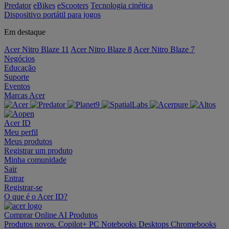
Predator
eBikes
eScooters
Tecnologia cinética
Dispositivo portátil para jogos
Em destaque
Acer Nitro Blaze 11
Acer Nitro Blaze 8
Acer Nitro Blaze 7
Negócios
Educação
Suporte
Eventos
Marcas Acer
Acer ID
Meu perfil
Meus produtos
Registrar um produto
Minha comunidade
Sair
Entrar
Registrar-se
O que é o Acer ID?
Comprar Online
AI
Produtos
Produtos novos.
Copilot+ PC
Notebooks
Desktops
Chromebooks