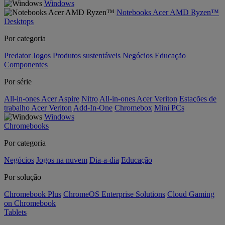
Windows
Notebooks Acer AMD Ryzen™
Desktops
Por categoria
Predator
Jogos
Produtos sustentáveis
Negócios
Educação
Componentes
Por série
All-in-ones Acer Aspire
Nitro
All-in-ones Acer Veriton
Estações de
trabalho Acer Veriton
Add-In-One
Chromebox
Mini PCs
Windows
Chromebooks
Por categoria
Negócios
Jogos na nuvem
Dia-a-dia
Educação
Por solução
Chromebook Plus
ChromeOS Enterprise Solutions
Cloud Gaming
on Chromebook
Tablets