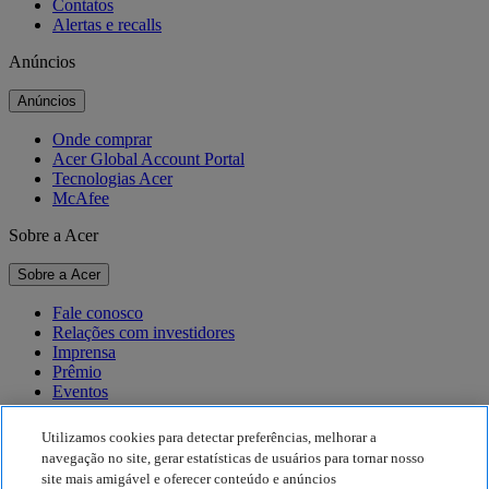
Contatos
Alertas e recalls
Anúncios
Anúncios
Onde comprar
Acer Global Account Portal
Tecnologias Acer
McAfee
Sobre a Acer
Sobre a Acer
Fale conosco
Relações com investidores
Imprensa
Prêmio
Eventos
Sustentabilidade
Utilizamos cookies para detectar preferências, melhorar a
navegação no site, gerar estatísticas de usuários para tornar nosso
Sustentabilidade
site mais amigável e oferecer conteúdo e anúncios