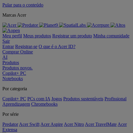
Pular para o conteúdo
Marcas Acer
Meu perfil
Meus produtos
Registrar um produto
Minha comunidade
Sair
Entrar
Registrar-se
O que é o Acer ID?
Comprar Online
AI
Produtos
Produtos novos.
Copilot+ PC
Notebooks
Por categoria
Copilot+ PC
PCs com IA
Jogos
Produtos sustentáveis
Profissional
Aprendizagem
Chromebooks
Por série
Predator
Acer Swift
Acer Aspire
Acer Nitro
Acer TravelMate
Acer
Extensa