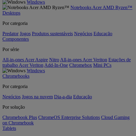
Windows
Notebooks Acer AMD Ryzen™
Desktops
Por categoria
Predator
Jogos
Produtos sustentáveis
Negócios
Educação
Componentes
Por série
All-in-ones Acer Aspire
Nitro
All-in-ones Acer Veriton
Estações de
trabalho Acer Veriton
Add-In-One
Chromebox
Mini PCs
Windows
Chromebooks
Por categoria
Negócios
Jogos na nuvem
Dia-a-dia
Educação
Por solução
Chromebook Plus
ChromeOS Enterprise Solutions
Cloud Gaming
on Chromebook
Tablets