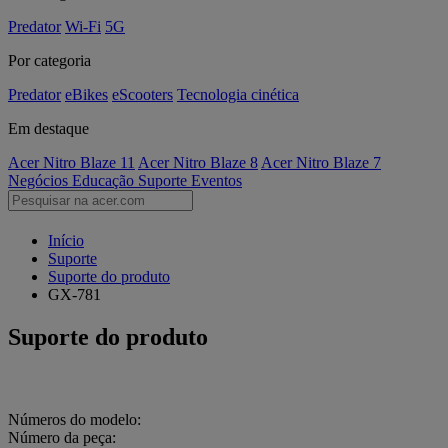
Predator
Wi-Fi
5G
Por categoria
Predator
eBikes
eScooters
Tecnologia cinética
Em destaque
Acer Nitro Blaze 11
Acer Nitro Blaze 8
Acer Nitro Blaze 7
Negócios
Educação
Suporte
Eventos
Início
Suporte
Suporte do produto
GX-781
Suporte do produto
Números do modelo:
Número da peça: