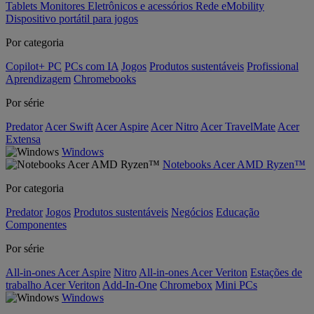
Tablets
Monitores
Eletrônicos e acessórios
Rede
eMobility
Dispositivo portátil para jogos
Por categoria
Copilot+ PC
PCs com IA
Jogos
Produtos sustentáveis
Profissional
Aprendizagem
Chromebooks
Por série
Predator
Acer Swift
Acer Aspire
Acer Nitro
Acer TravelMate
Acer
Extensa
Windows
Notebooks Acer AMD Ryzen™
Por categoria
Predator
Jogos
Produtos sustentáveis
Negócios
Educação
Componentes
Por série
All-in-ones Acer Aspire
Nitro
All-in-ones Acer Veriton
Estações de
trabalho Acer Veriton
Add-In-One
Chromebox
Mini PCs
Windows