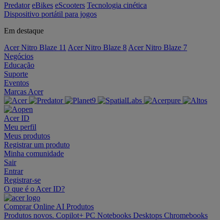
Predator
eBikes
eScooters
Tecnologia cinética
Dispositivo portátil para jogos
Em destaque
Acer Nitro Blaze 11
Acer Nitro Blaze 8
Acer Nitro Blaze 7
Negócios
Educação
Suporte
Eventos
Marcas Acer
Acer ID
Meu perfil
Meus produtos
Registrar um produto
Minha comunidade
Sair
Entrar
Registrar-se
O que é o Acer ID?
Comprar Online
AI
Produtos
Produtos novos.
Copilot+ PC
Notebooks
Desktops
Chromebooks