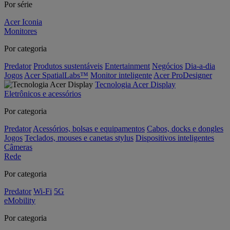
Por série
Acer Iconia
Monitores
Por categoria
Predator
Produtos sustentáveis
Entertainment
Negócios
Dia-a-dia
Jogos
Acer SpatialLabs™
Monitor inteligente
Acer ProDesigner
Tecnologia Acer Display
Eletrônicos e acessórios
Por categoria
Predator
Acessórios, bolsas e equipamentos
Cabos, docks e dongles
Jogos
Teclados, mouses e canetas stylus
Dispositivos inteligentes
Câmeras
Rede
Por categoria
Predator
Wi-Fi
5G
eMobility
Por categoria