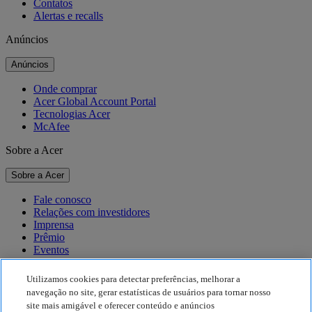
Contatos
Alertas e recalls
Anúncios
Anúncios
Onde comprar
Acer Global Account Portal
Tecnologias Acer
McAfee
Sobre a Acer
Sobre a Acer
Fale conosco
Relações com investidores
Imprensa
Prêmio
Eventos
Sustentabilidade
Utilizamos cookies para detectar preferências, melhorar a
navegação no site, gerar estatísticas de usuários para tornar nosso
Sustentabilidade
site mais amigável e oferecer conteúdo e anúncios