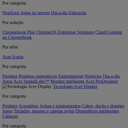
Por categoria
Negócios
Jogos na nuvem
Dia-a-dia
Educação
Por solução
Chromebook Plus
ChromeOS Enterprise Solutions
Cloud Gaming
on Chromebook
Por série
Acer Iconia
Por categoria
Predator
Produtos sustentáveis
Entertainment
Negócios
Dia-a-dia
Jogos
Acer SpatialLabs™
Monitor inteligente
Acer ProDesigner
Tecnologia Acer Display
Por categoria
Predator
Acessórios, bolsas e equipamentos
Cabos, docks e dongles
Jogos
Teclados, mouses e canetas stylus
Dispositivos inteligentes
Câmeras
Por categoria