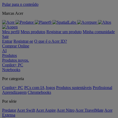
Pular para o conteúdo
Marcas Acer
Meu perfil
Meus produtos
Registrar um produto
Minha comunidade
Sair
Entrar
Registrar-se
O que é o Acer ID?
Comprar Online
AI
Produtos
Produtos novos.
Copilot+ PC
Notebooks
Por categoria
Copilot+ PC
PCs com IA
Jogos
Produtos sustentáveis
Profissional
Aprendizagem
Chromebooks
Por série
Predator
Acer Swift
Acer Aspire
Acer Nitro
Acer TravelMate
Acer
Extensa