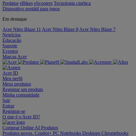
Predator
eBikes
eScooters
Tecnologia cinética
Dispositivo portátil para jogos
Em destaque
Acer Nitro Blaze 11
Acer Nitro Blaze 8
Acer Nitro Blaze 7
Negócios
Educação
Suporte
Eventos
Marcas Acer
Acer ID
Meu perfil
Meus produtos
Registrar um produto
Minha comunidade
Sair
Entrar
Registrar-se
O que é o Acer ID?
Comprar Online
AI
Produtos
Produtos novos.
Copilot+ PC
Notebooks
Desktops
Chromebooks