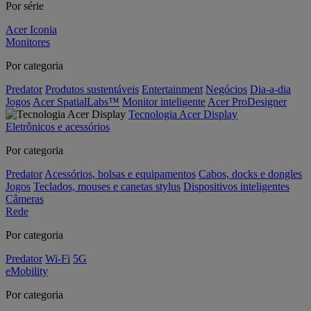
Por série
Acer Iconia
Monitores
Por categoria
Predator
Produtos sustentáveis
Entertainment
Negócios
Dia-a-dia
Jogos
Acer SpatialLabs™
Monitor inteligente
Acer ProDesigner
Tecnologia Acer Display
Eletrônicos e acessórios
Por categoria
Predator
Acessórios, bolsas e equipamentos
Cabos, docks e dongles
Jogos
Teclados, mouses e canetas stylus
Dispositivos inteligentes
Câmeras
Rede
Por categoria
Predator
Wi-Fi
5G
eMobility
Por categoria