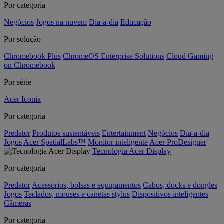
Por categoria
Negócios
Jogos na nuvem
Dia-a-dia
Educação
Por solução
Chromebook Plus
ChromeOS Enterprise Solutions
Cloud Gaming
on Chromebook
Por série
Acer Iconia
Por categoria
Predator
Produtos sustentáveis
Entertainment
Negócios
Dia-a-dia
Jogos
Acer SpatialLabs™
Monitor inteligente
Acer ProDesigner
Tecnologia Acer Display
Por categoria
Predator
Acessórios, bolsas e equipamentos
Cabos, docks e dongles
Jogos
Teclados, mouses e canetas stylus
Dispositivos inteligentes
Câmeras
Por categoria