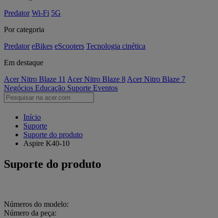
Predator
Wi-Fi
5G
Por categoria
Predator
eBikes
eScooters
Tecnologia cinética
Em destaque
Acer Nitro Blaze 11
Acer Nitro Blaze 8
Acer Nitro Blaze 7
Negócios
Educação
Suporte
Eventos
Início
Suporte
Suporte do produto
Aspire K40-10
Suporte do produto
Números do modelo:
Número da peça: