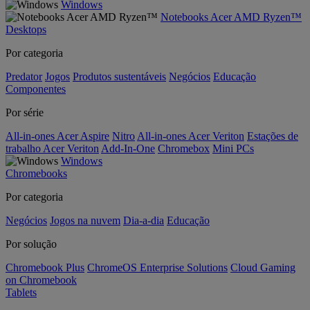
Windows
Notebooks Acer AMD Ryzen™
Desktops
Por categoria
Predator
Jogos
Produtos sustentáveis
Negócios
Educação
Componentes
Por série
All-in-ones Acer Aspire
Nitro
All-in-ones Acer Veriton
Estações de
trabalho Acer Veriton
Add-In-One
Chromebox
Mini PCs
Windows
Chromebooks
Por categoria
Negócios
Jogos na nuvem
Dia-a-dia
Educação
Por solução
Chromebook Plus
ChromeOS Enterprise Solutions
Cloud Gaming
on Chromebook
Tablets