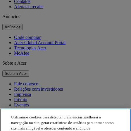
Contatos
Alertas e recalls
Anúncios
Anúncios
Onde comprar
Acer Global Account Portal
Tecnologias Acer
McAfee
Sobre a Acer
Sobre a Acer
Fale conosco
Relações com investidores
Imprensa
Prêmio
Eventos
Sustentabilidade
Utilizamos cookies para detectar preferências, melhorar a
navegação no site, gerar estatísticas de usuários para tornar nosso
Sustentabilidade
site mais amigável e oferecer conteúdo e anúncios