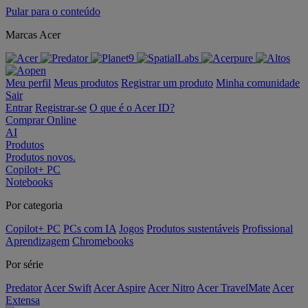
Pular para o conteúdo
Marcas Acer
Meu perfil
Meus produtos
Registrar um produto
Minha comunidade
Sair
Entrar
Registrar-se
O que é o Acer ID?
Comprar Online
AI
Produtos
Produtos novos.
Copilot+ PC
Notebooks
Por categoria
Copilot+ PC
PCs com IA
Jogos
Produtos sustentáveis
Profissional
Aprendizagem
Chromebooks
Por série
Predator
Acer Swift
Acer Aspire
Acer Nitro
Acer TravelMate
Acer
Extensa