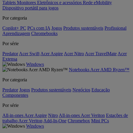
Tablets
Monitores
Eletrônicos e acessórios
Rede
eMobility
Dispositivo portátil para jogos
Por categoria
Copilot+ PC
PCs com IA
Jogos
Produtos sustentáveis
Profissional
Aprendizagem
Chromebooks
Por série
Predator
Acer Swift
Acer Aspire
Acer Nitro
Acer TravelMate
Acer
Extensa
Windows
Notebooks Acer AMD Ryzen™
Por categoria
Predator
Jogos
Produtos sustentáveis
Negócios
Educação
Componentes
Por série
All-in-ones Acer Aspire
Nitro
All-in-ones Acer Veriton
Estações de
trabalho Acer Veriton
Add-In-One
Chromebox
Mini PCs
Windows