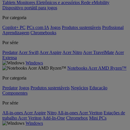
Tablets
Monitores
Eletrônicos e acessórios
Rede
eMobility
Dispositivo portátil para jogos
Por categoria
Copilot+ PC
PCs com IA
Jogos
Produtos sustentáveis
Profissional
Aprendizagem
Chromebooks
Por série
Predator
Acer Swift
Acer Aspire
Acer Nitro
Acer TravelMate
Acer
Extensa
Windows
Notebooks Acer AMD Ryzen™
Por categoria
Predator
Jogos
Produtos sustentáveis
Negócios
Educação
Componentes
Por série
All-in-ones Acer Aspire
Nitro
All-in-ones Acer Veriton
Estações de
trabalho Acer Veriton
Add-In-One
Chromebox
Mini PCs
Windows