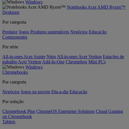
Windows
Notebooks Acer AMD Ryzen™
Desktops
Por categoria
Predator
Jogos
Produtos sustentáveis
Negócios
Educação
Componentes
Por série
All-in-ones Acer Aspire
Nitro
All-in-ones Acer Veriton
Estações de
trabalho Acer Veriton
Add-In-One
Chromebox
Mini PCs
Windows
Chromebooks
Por categoria
Negócios
Jogos na nuvem
Dia-a-dia
Educação
Por solução
Chromebook Plus
ChromeOS Enterprise Solutions
Cloud Gaming
on Chromebook
Tablets