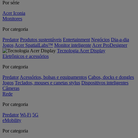
Por série
Acer Iconia
Monitores
Por categoria
Predator
Produtos sustentáveis
Entertainment
Negócios
Dia-a-dia
Jogos
Acer SpatialLabs™
Monitor inteligente
Acer ProDesigner
Tecnologia Acer Display
Eletrônicos e acessórios
Por categoria
Predator
Acessórios, bolsas e equipamentos
Cabos, docks e dongles
Jogos
Teclados, mouses e canetas stylus
Dispositivos inteligentes
Câmeras
Rede
Por categoria
Predator
Wi-Fi
5G
eMobility
Por categoria