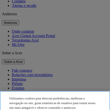
Contatos
Alertas e recalls
Anúncios
Anúncios
Onde comprar
Acer Global Account Portal
Tecnologias Acer
McAfee
Sobre a Acer
Sobre a Acer
Fale conosco
Relações com investidores
Imprensa
Prêmio
Eventos
Sustentabilidade
Utilizamos cookies para detectar preferências, melhorar a
navegação no site, gerar estatísticas de usuários para tornar nosso
Sustentabilidade
site mais amigável e oferecer conteúdo e anúncios