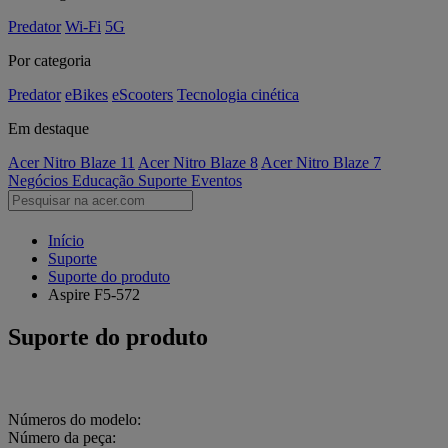
Predator
Wi-Fi
5G
Por categoria
Predator
eBikes
eScooters
Tecnologia cinética
Em destaque
Acer Nitro Blaze 11
Acer Nitro Blaze 8
Acer Nitro Blaze 7
Negócios
Educação
Suporte
Eventos
Início
Suporte
Suporte do produto
Aspire F5-572
Suporte do produto
Números do modelo:
Número da peça: