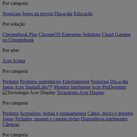
Por categoria
Negócios
Jogos na nuvem
Dia-a-dia
Educação
Por solução
Chromebook Plus
ChromeOS Enterprise Solutions
Cloud Gaming
on Chromebook
Por série
Acer Iconia
Por categoria
Predator
Produtos sustentáveis
Entertainment
Negócios
Dia-a-dia
Jogos
Acer SpatialLabs™
Monitor inteligente
Acer ProDesigner
Tecnologia Acer Display
Por categoria
Predator
Acessórios, bolsas e equipamentos
Cabos, docks e dongles
Jogos
Teclados, mouses e canetas stylus
Dispositivos inteligentes
Câmeras
Por categoria