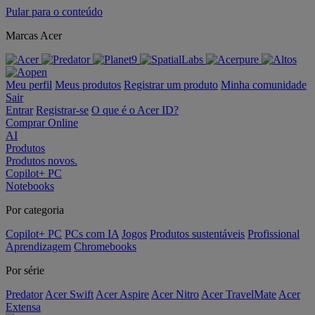
Pular para o conteúdo
Marcas Acer
Meu perfil
Meus produtos
Registrar um produto
Minha comunidade
Sair
Entrar
Registrar-se
O que é o Acer ID?
Comprar Online
AI
Produtos
Produtos novos.
Copilot+ PC
Notebooks
Por categoria
Copilot+ PC
PCs com IA
Jogos
Produtos sustentáveis
Profissional
Aprendizagem
Chromebooks
Por série
Predator
Acer Swift
Acer Aspire
Acer Nitro
Acer TravelMate
Acer
Extensa