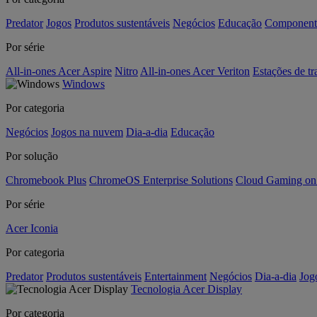
Predator
Jogos
Produtos sustentáveis
Negócios
Educação
Component
Por série
All-in-ones Acer Aspire
Nitro
All-in-ones Acer Veriton
Estações de tr
Windows
Por categoria
Negócios
Jogos na nuvem
Dia-a-dia
Educação
Por solução
Chromebook Plus
ChromeOS Enterprise Solutions
Cloud Gaming o
Por série
Acer Iconia
Por categoria
Predator
Produtos sustentáveis
Entertainment
Negócios
Dia-a-dia
Jog
Tecnologia Acer Display
Por categoria