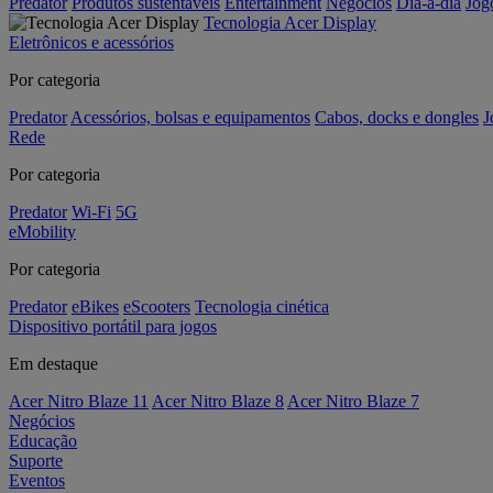
Predator
Produtos sustentáveis
Entertainment
Negócios
Dia-a-dia
Jog
Tecnologia Acer Display
Eletrônicos e acessórios
Por categoria
Predator
Acessórios, bolsas e equipamentos
Cabos, docks e dongles
J
Rede
Por categoria
Predator
Wi-Fi
5G
eMobility
Por categoria
Predator
eBikes
eScooters
Tecnologia cinética
Dispositivo portátil para jogos
Em destaque
Acer Nitro Blaze 11
Acer Nitro Blaze 8
Acer Nitro Blaze 7
Negócios
Educação
Suporte
Eventos