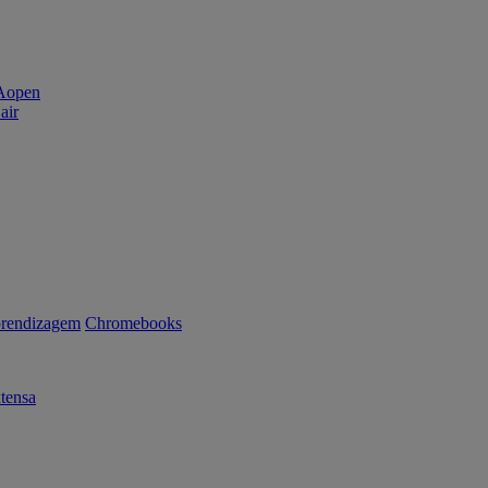
air
rendizagem
Chromebooks
tensa