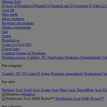
Marcas Acer
Acer ID
Meu perfil
Meus produtos
Registrar um produto
Minha comunidade
Sair
Entrar
Registrar-se
O que é o Acer ID?
Comprar Online
AI
Produtos
Produtos novos.
Copilot+ PC
Notebooks
Desktops
Chromebooks
Tab
Por categoria
Copilot+ PC
PCs com IA
Jogos
Produtos sustentáveis
Profissional
Ap
Por série
Predator
Acer Swift
Acer Aspire
Acer Nitro
Acer TravelMate
Acer Ex
Windows
Notebooks Acer AMD Ryzen™
Por categoria