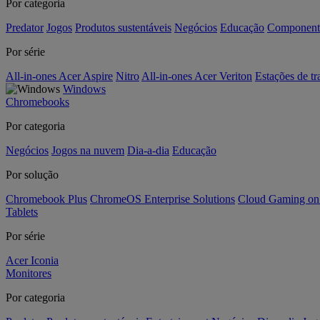
Por categoria
Predator
Jogos
Produtos sustentáveis
Negócios
Educação
Component
Por série
All-in-ones Acer Aspire
Nitro
All-in-ones Acer Veriton
Estações de tr
Windows
Chromebooks
Por categoria
Negócios
Jogos na nuvem
Dia-a-dia
Educação
Por solução
Chromebook Plus
ChromeOS Enterprise Solutions
Cloud Gaming o
Tablets
Por série
Acer Iconia
Monitores
Por categoria