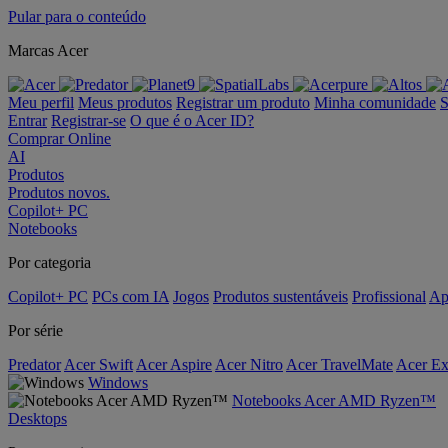
Pular para o conteúdo
Marcas Acer
Meu perfil
Meus produtos
Registrar um produto
Minha comunidade
S
Entrar
Registrar-se
O que é o Acer ID?
Comprar Online
AI
Produtos
Produtos novos.
Copilot+ PC
Notebooks
Por categoria
Copilot+ PC
PCs com IA
Jogos
Produtos sustentáveis
Profissional
Ap
Por série
Predator
Acer Swift
Acer Aspire
Acer Nitro
Acer TravelMate
Acer Ex
Windows
Notebooks Acer AMD Ryzen™
Desktops