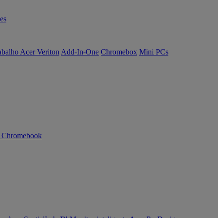
es
abalho Acer Veriton
Add-In-One
Chromebox
Mini PCs
n Chromebook