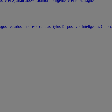
os
Acer SpatialLabs™
Monitor inteligente
Acer ProDesigner
ogos
Teclados, mouses e canetas stylus
Dispositivos inteligentes
Câmer