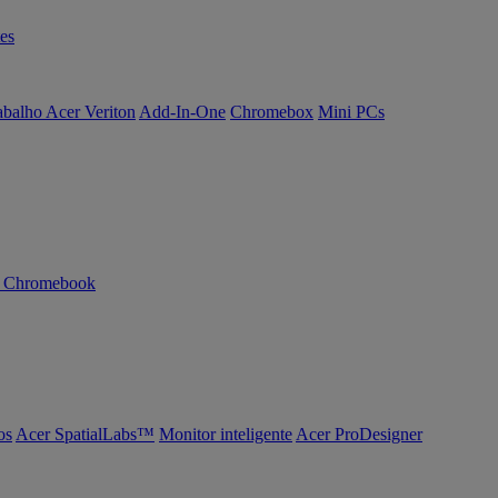
es
abalho Acer Veriton
Add-In-One
Chromebox
Mini PCs
n Chromebook
os
Acer SpatialLabs™
Monitor inteligente
Acer ProDesigner