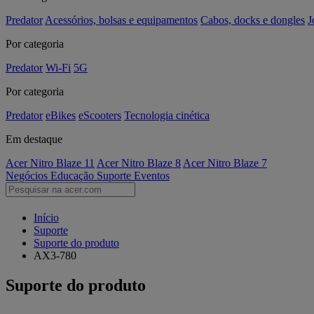
Predator
Acessórios, bolsas e equipamentos
Cabos, docks e dongles
J
Por categoria
Predator
Wi-Fi
5G
Por categoria
Predator
eBikes
eScooters
Tecnologia cinética
Em destaque
Acer Nitro Blaze 11
Acer Nitro Blaze 8
Acer Nitro Blaze 7
Negócios
Educação
Suporte
Eventos
Início
Suporte
Suporte do produto
AX3-780
Suporte do produto