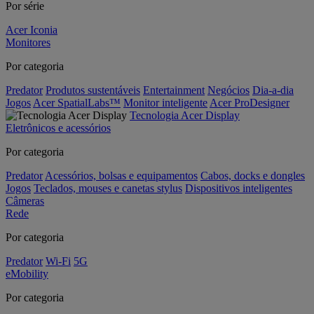
Por série
Acer Iconia
Monitores
Por categoria
Predator
Produtos sustentáveis
Entertainment
Negócios
Dia-a-dia
Jogos
Acer SpatialLabs™
Monitor inteligente
Acer ProDesigner
Tecnologia Acer Display
Eletrônicos e acessórios
Por categoria
Predator
Acessórios, bolsas e equipamentos
Cabos, docks e dongles
Jogos
Teclados, mouses e canetas stylus
Dispositivos inteligentes
Câmeras
Rede
Por categoria
Predator
Wi-Fi
5G
eMobility
Por categoria