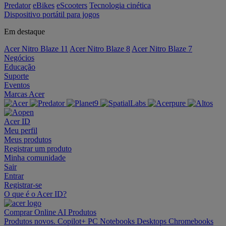
Predator
eBikes
eScooters
Tecnologia cinética
Dispositivo portátil para jogos
Em destaque
Acer Nitro Blaze 11
Acer Nitro Blaze 8
Acer Nitro Blaze 7
Negócios
Educação
Suporte
Eventos
Marcas Acer
Acer ID
Meu perfil
Meus produtos
Registrar um produto
Minha comunidade
Sair
Entrar
Registrar-se
O que é o Acer ID?
Comprar Online
AI
Produtos
Produtos novos.
Copilot+ PC
Notebooks
Desktops
Chromebooks