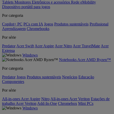
Tablets
Monitores
Eletrônicos e acessórios
Rede
eMobility
Dispositivo portátil para jogos
Por categoria
Copilot+ PC
PCs com IA
Jogos
Produtos sustentáveis
Profissional
Aprendizagem
Chromebooks
Por série
Predator
Acer Swift
Acer Aspire
Acer Nitro
Acer TravelMate
Acer
Extensa
Windows
Notebooks Acer AMD Ryzen™
Por categoria
Predator
Jogos
Produtos sustentáveis
Negócios
Educação
Componentes
Por série
All-in-ones Acer Aspire
Nitro
All-in-ones Acer Veriton
Estações de
trabalho Acer Veriton
Add-In-One
Chromebox
Mini PCs
Windows