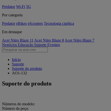
Predator
Wi-Fi
5G
Por categoria
Predator
eBikes
eScooters
Tecnologia cinética
Em destaque
Acer Nitro Blaze 11
Acer Nitro Blaze 8
Acer Nitro Blaze 7
Negócios
Educação
Suporte
Eventos
Início
Suporte
Suporte do produto
AO1-132
Suporte do produto
Números do modelo:
Número da peça: