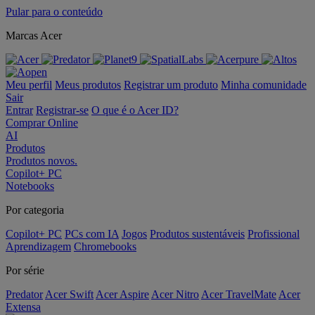
Pular para o conteúdo
Marcas Acer
Meu perfil
Meus produtos
Registrar um produto
Minha comunidade
Sair
Entrar
Registrar-se
O que é o Acer ID?
Comprar Online
AI
Produtos
Produtos novos.
Copilot+ PC
Notebooks
Por categoria
Copilot+ PC
PCs com IA
Jogos
Produtos sustentáveis
Profissional
Aprendizagem
Chromebooks
Por série
Predator
Acer Swift
Acer Aspire
Acer Nitro
Acer TravelMate
Acer
Extensa