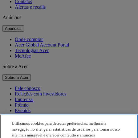
Contatos
Alertas e recalls
Anúncios
Anúncios
Onde comprar
Acer Global Account Portal
Tecnologias Acer
McAfee
Sobre a Acer
Sobre a Acer
Fale conosco
Relações com investidores
Imprensa
Prêmio
Eventos
Sustentabilidade
Utilizamos cookies para detectar preferências, melhorar a
navegação no site, gerar estatísticas de usuários para tornar nosso
Sustentabilidade
site mais amigável e oferecer conteúdo e anúncios