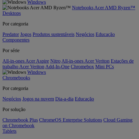
Windows
Notebooks Acer AMD Ryzen™
Desktops
Por categoria
Predator
Jogos
Produtos sustentáveis
Negócios
Educação
Componentes
Por série
All-in-ones Acer Aspire
Nitro
All-in-ones Acer Veriton
Estações de
trabalho Acer Veriton
Add-In-One
Chromebox
Mini PCs
Windows
Chromebooks
Por categoria
Negócios
Jogos na nuvem
Dia-a-dia
Educação
Por solução
Chromebook Plus
ChromeOS Enterprise Solutions
Cloud Gaming
on Chromebook
Tablets