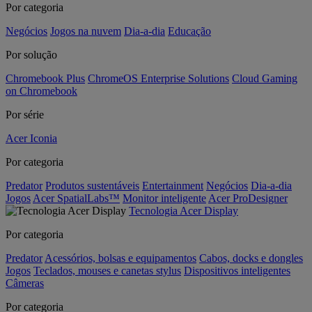
Por categoria
Negócios
Jogos na nuvem
Dia-a-dia
Educação
Por solução
Chromebook Plus
ChromeOS Enterprise Solutions
Cloud Gaming
on Chromebook
Por série
Acer Iconia
Por categoria
Predator
Produtos sustentáveis
Entertainment
Negócios
Dia-a-dia
Jogos
Acer SpatialLabs™
Monitor inteligente
Acer ProDesigner
Tecnologia Acer Display
Por categoria
Predator
Acessórios, bolsas e equipamentos
Cabos, docks e dongles
Jogos
Teclados, mouses e canetas stylus
Dispositivos inteligentes
Câmeras
Por categoria