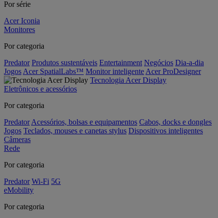
Por série
Acer Iconia
Monitores
Por categoria
Predator
Produtos sustentáveis
Entertainment
Negócios
Dia-a-dia
Jogos
Acer SpatialLabs™
Monitor inteligente
Acer ProDesigner
Tecnologia Acer Display
Eletrônicos e acessórios
Por categoria
Predator
Acessórios, bolsas e equipamentos
Cabos, docks e dongles
Jogos
Teclados, mouses e canetas stylus
Dispositivos inteligentes
Câmeras
Rede
Por categoria
Predator
Wi-Fi
5G
eMobility
Por categoria