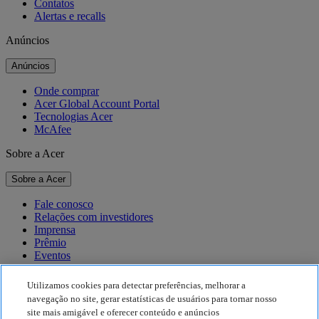
Contatos
Alertas e recalls
Anúncios
Anúncios
Onde comprar
Acer Global Account Portal
Tecnologias Acer
McAfee
Sobre a Acer
Sobre a Acer
Fale conosco
Relações com investidores
Imprensa
Prêmio
Eventos
Sustentabilidade
Utilizamos cookies para detectar preferências, melhorar a
navegação no site, gerar estatísticas de usuários para tornar nosso
Sustentabilidade
site mais amigável e oferecer conteúdo e anúncios