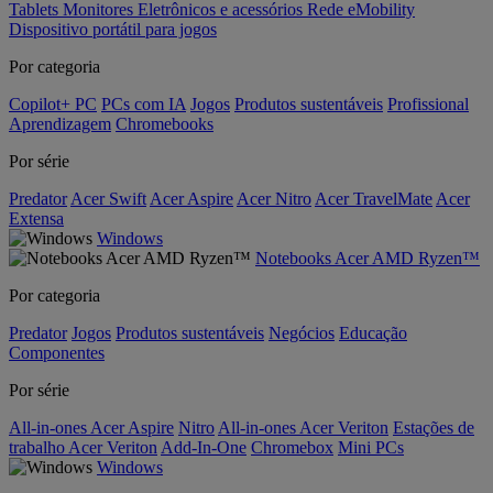
Tablets
Monitores
Eletrônicos e acessórios
Rede
eMobility
Dispositivo portátil para jogos
Por categoria
Copilot+ PC
PCs com IA
Jogos
Produtos sustentáveis
Profissional
Aprendizagem
Chromebooks
Por série
Predator
Acer Swift
Acer Aspire
Acer Nitro
Acer TravelMate
Acer
Extensa
Windows
Notebooks Acer AMD Ryzen™
Por categoria
Predator
Jogos
Produtos sustentáveis
Negócios
Educação
Componentes
Por série
All-in-ones Acer Aspire
Nitro
All-in-ones Acer Veriton
Estações de
trabalho Acer Veriton
Add-In-One
Chromebox
Mini PCs
Windows