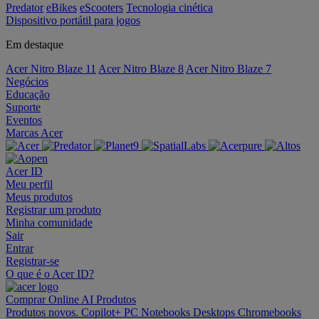
Predator
eBikes
eScooters
Tecnologia cinética
Dispositivo portátil para jogos
Em destaque
Acer Nitro Blaze 11
Acer Nitro Blaze 8
Acer Nitro Blaze 7
Negócios
Educação
Suporte
Eventos
Marcas Acer
Acer ID
Meu perfil
Meus produtos
Registrar um produto
Minha comunidade
Sair
Entrar
Registrar-se
O que é o Acer ID?
Comprar Online
AI
Produtos
Produtos novos.
Copilot+ PC
Notebooks
Desktops
Chromebooks