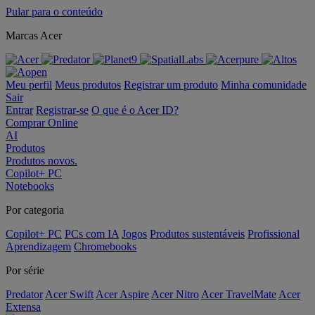
Pular para o conteúdo
Marcas Acer
Meu perfil
Meus produtos
Registrar um produto
Minha comunidade
Sair
Entrar
Registrar-se
O que é o Acer ID?
Comprar Online
AI
Produtos
Produtos novos.
Copilot+ PC
Notebooks
Por categoria
Copilot+ PC
PCs com IA
Jogos
Produtos sustentáveis
Profissional
Aprendizagem
Chromebooks
Por série
Predator
Acer Swift
Acer Aspire
Acer Nitro
Acer TravelMate
Acer
Extensa