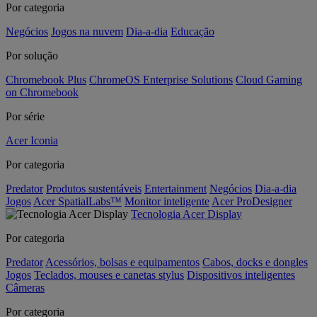
Por categoria
Negócios
Jogos na nuvem
Dia-a-dia
Educação
Por solução
Chromebook Plus
ChromeOS Enterprise Solutions
Cloud Gaming
on Chromebook
Por série
Acer Iconia
Por categoria
Predator
Produtos sustentáveis
Entertainment
Negócios
Dia-a-dia
Jogos
Acer SpatialLabs™
Monitor inteligente
Acer ProDesigner
Tecnologia Acer Display
Por categoria
Predator
Acessórios, bolsas e equipamentos
Cabos, docks e dongles
Jogos
Teclados, mouses e canetas stylus
Dispositivos inteligentes
Câmeras
Por categoria