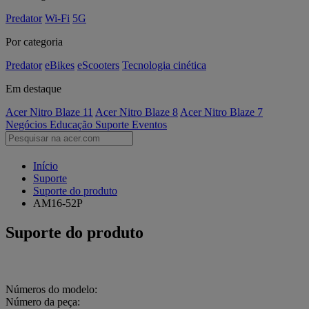
Predator
Wi-Fi
5G
Por categoria
Predator
eBikes
eScooters
Tecnologia cinética
Em destaque
Acer Nitro Blaze 11
Acer Nitro Blaze 8
Acer Nitro Blaze 7
Negócios
Educação
Suporte
Eventos
Início
Suporte
Suporte do produto
AM16-52P
Suporte do produto
Números do modelo:
Número da peça: