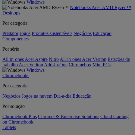
Windows
Notebooks Acer AMD Ryzen™
Desktops
Por categoria
Predator
Jogos
Produtos sustentáveis
Negócios
Educação
Componentes
Por série
All-in-ones Acer Aspire
Nitro
All-in-ones Acer Veriton
Estações de
trabalho Acer Veriton
Add-In-One
Chromebox
Mini PCs
Windows
Chromebooks
Por categoria
Negócios
Jogos na nuvem
Dia-a-dia
Educação
Por solução
Chromebook Plus
ChromeOS Enterprise Solutions
Cloud Gaming
on Chromebook
Tablets