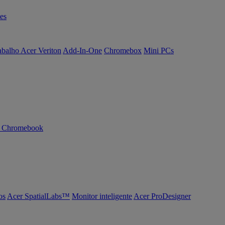
es
abalho Acer Veriton
Add-In-One
Chromebox
Mini PCs
n Chromebook
os
Acer SpatialLabs™
Monitor inteligente
Acer ProDesigner