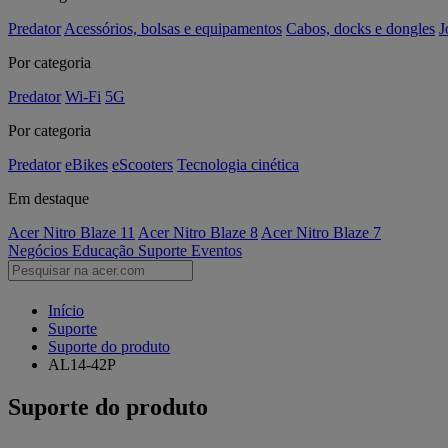
Predator
Acessórios, bolsas e equipamentos
Cabos, docks e dongles
J
Por categoria
Predator
Wi-Fi
5G
Por categoria
Predator
eBikes
eScooters
Tecnologia cinética
Em destaque
Acer Nitro Blaze 11
Acer Nitro Blaze 8
Acer Nitro Blaze 7
Negócios
Educação
Suporte
Eventos
Início
Suporte
Suporte do produto
AL14-42P
Suporte do produto