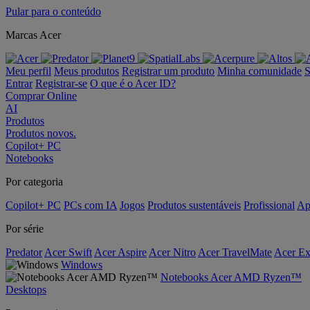
Pular para o conteúdo
Marcas Acer
Meu perfil
Meus produtos
Registrar um produto
Minha comunidade
S
Entrar
Registrar-se
O que é o Acer ID?
Comprar Online
AI
Produtos
Produtos novos.
Copilot+ PC
Notebooks
Por categoria
Copilot+ PC
PCs com IA
Jogos
Produtos sustentáveis
Profissional
Ap
Por série
Predator
Acer Swift
Acer Aspire
Acer Nitro
Acer TravelMate
Acer Ex
Windows
Notebooks Acer AMD Ryzen™
Desktops