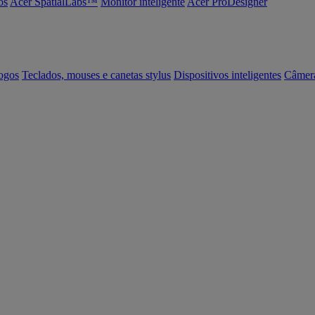
os
Acer SpatialLabs™
Monitor inteligente
Acer ProDesigner
ogos
Teclados, mouses e canetas stylus
Dispositivos inteligentes
Câmer