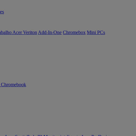
es
abalho Acer Veriton
Add-In-One
Chromebox
Mini PCs
n Chromebook