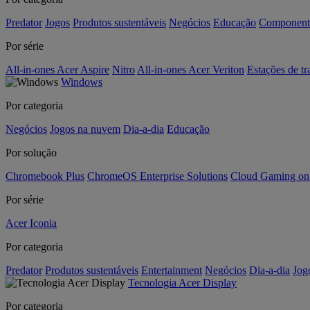
Predator
Jogos
Produtos sustentáveis
Negócios
Educação
Component
Por série
All-in-ones Acer Aspire
Nitro
All-in-ones Acer Veriton
Estações de tr
Windows
Por categoria
Negócios
Jogos na nuvem
Dia-a-dia
Educação
Por solução
Chromebook Plus
ChromeOS Enterprise Solutions
Cloud Gaming o
Por série
Acer Iconia
Por categoria
Predator
Produtos sustentáveis
Entertainment
Negócios
Dia-a-dia
Jog
Tecnologia Acer Display
Por categoria