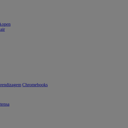
air
rendizagem
Chromebooks
tensa