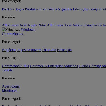
Por categoria
Predator
Jogos
Produtos sustentáveis
Negócios
Educação
Component
Por série
All-in-ones Acer Aspire
Nitro
All-in-ones Acer Veriton
Estações de tr
Windows
Chromebooks
Por categoria
Negócios
Jogos na nuvem
Dia-a-dia
Educação
Por solução
Chromebook Plus
ChromeOS Enterprise Solutions
Cloud Gaming o
Tablets
Por série
Acer Iconia
Monitores
Por categoria