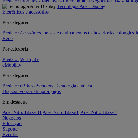
Predator
Produtos sustentáveis
Entertainment
Negócios
Dia-a-dia
Jog
Tecnologia Acer Display
Eletrônicos e acessórios
Por categoria
Predator
Acessórios, bolsas e equipamentos
Cabos, docks e dongles
J
Rede
Por categoria
Predator
Wi-Fi
5G
eMobility
Por categoria
Predator
eBikes
eScooters
Tecnologia cinética
Dispositivo portátil para jogos
Em destaque
Acer Nitro Blaze 11
Acer Nitro Blaze 8
Acer Nitro Blaze 7
Negócios
Educação
Suporte
Eventos