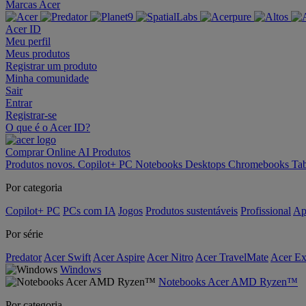
Marcas Acer
Acer ID
Meu perfil
Meus produtos
Registrar um produto
Minha comunidade
Sair
Entrar
Registrar-se
O que é o Acer ID?
Comprar Online
AI
Produtos
Produtos novos.
Copilot+ PC
Notebooks
Desktops
Chromebooks
Tab
Por categoria
Copilot+ PC
PCs com IA
Jogos
Produtos sustentáveis
Profissional
Ap
Por série
Predator
Acer Swift
Acer Aspire
Acer Nitro
Acer TravelMate
Acer Ex
Windows
Notebooks Acer AMD Ryzen™
Por categoria