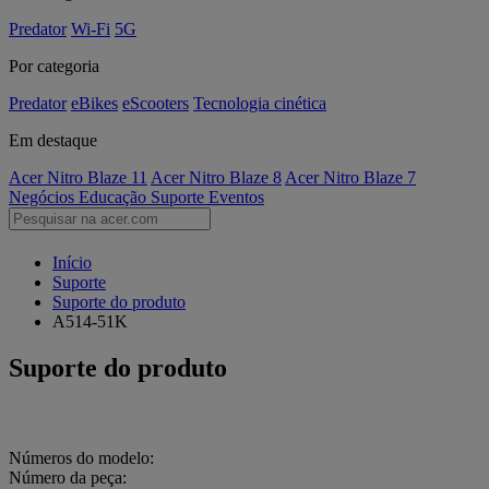
Predator
Wi-Fi
5G
Por categoria
Predator
eBikes
eScooters
Tecnologia cinética
Em destaque
Acer Nitro Blaze 11
Acer Nitro Blaze 8
Acer Nitro Blaze 7
Negócios
Educação
Suporte
Eventos
Início
Suporte
Suporte do produto
A514-51K
Suporte do produto
Números do modelo:
Número da peça: