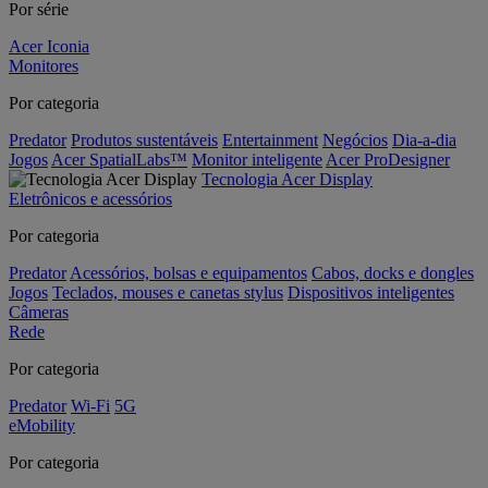
Por série
Acer Iconia
Monitores
Por categoria
Predator
Produtos sustentáveis
Entertainment
Negócios
Dia-a-dia
Jogos
Acer SpatialLabs™
Monitor inteligente
Acer ProDesigner
Tecnologia Acer Display
Eletrônicos e acessórios
Por categoria
Predator
Acessórios, bolsas e equipamentos
Cabos, docks e dongles
Jogos
Teclados, mouses e canetas stylus
Dispositivos inteligentes
Câmeras
Rede
Por categoria
Predator
Wi-Fi
5G
eMobility
Por categoria