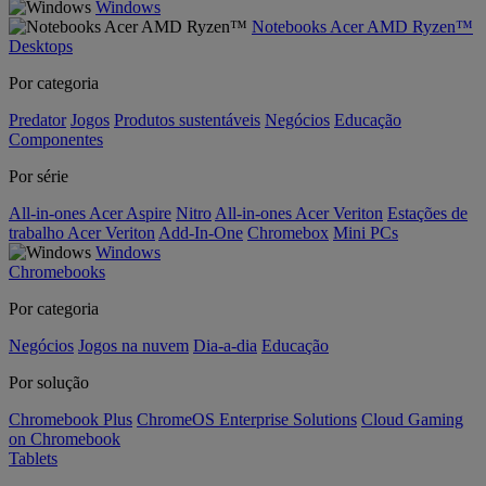
Windows
Notebooks Acer AMD Ryzen™
Desktops
Por categoria
Predator
Jogos
Produtos sustentáveis
Negócios
Educação
Componentes
Por série
All-in-ones Acer Aspire
Nitro
All-in-ones Acer Veriton
Estações de
trabalho Acer Veriton
Add-In-One
Chromebox
Mini PCs
Windows
Chromebooks
Por categoria
Negócios
Jogos na nuvem
Dia-a-dia
Educação
Por solução
Chromebook Plus
ChromeOS Enterprise Solutions
Cloud Gaming
on Chromebook
Tablets