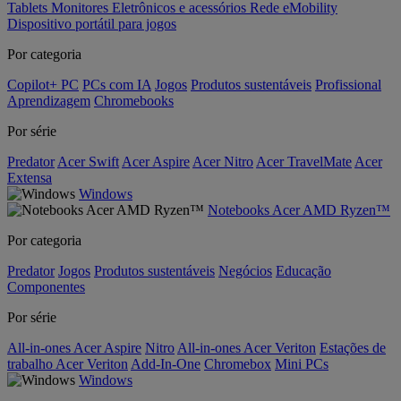
Tablets
Monitores
Eletrônicos e acessórios
Rede
eMobility
Dispositivo portátil para jogos
Por categoria
Copilot+ PC
PCs com IA
Jogos
Produtos sustentáveis
Profissional
Aprendizagem
Chromebooks
Por série
Predator
Acer Swift
Acer Aspire
Acer Nitro
Acer TravelMate
Acer
Extensa
Windows
Notebooks Acer AMD Ryzen™
Por categoria
Predator
Jogos
Produtos sustentáveis
Negócios
Educação
Componentes
Por série
All-in-ones Acer Aspire
Nitro
All-in-ones Acer Veriton
Estações de
trabalho Acer Veriton
Add-In-One
Chromebox
Mini PCs
Windows