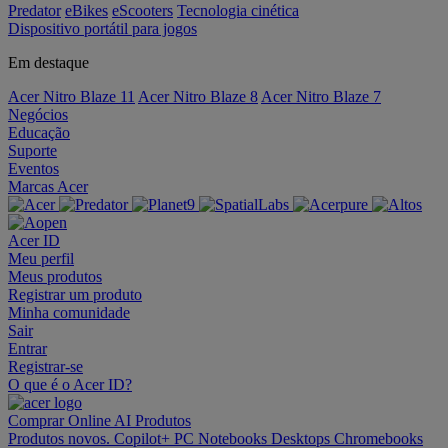
Predator
eBikes
eScooters
Tecnologia cinética
Dispositivo portátil para jogos
Em destaque
Acer Nitro Blaze 11
Acer Nitro Blaze 8
Acer Nitro Blaze 7
Negócios
Educação
Suporte
Eventos
Marcas Acer
Acer ID
Meu perfil
Meus produtos
Registrar um produto
Minha comunidade
Sair
Entrar
Registrar-se
O que é o Acer ID?
Comprar Online
AI
Produtos
Produtos novos.
Copilot+ PC
Notebooks
Desktops
Chromebooks