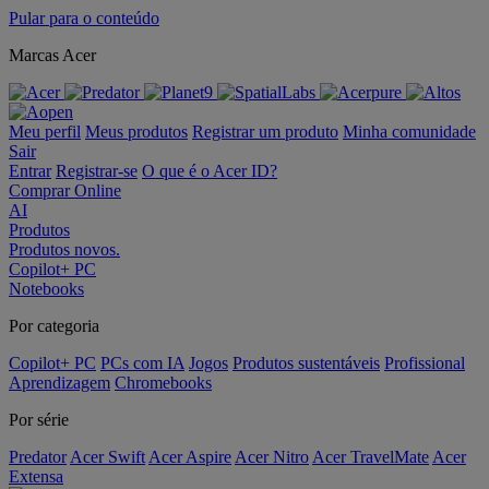
Pular para o conteúdo
Marcas Acer
Meu perfil
Meus produtos
Registrar um produto
Minha comunidade
Sair
Entrar
Registrar-se
O que é o Acer ID?
Comprar Online
AI
Produtos
Produtos novos.
Copilot+ PC
Notebooks
Por categoria
Copilot+ PC
PCs com IA
Jogos
Produtos sustentáveis
Profissional
Aprendizagem
Chromebooks
Por série
Predator
Acer Swift
Acer Aspire
Acer Nitro
Acer TravelMate
Acer
Extensa