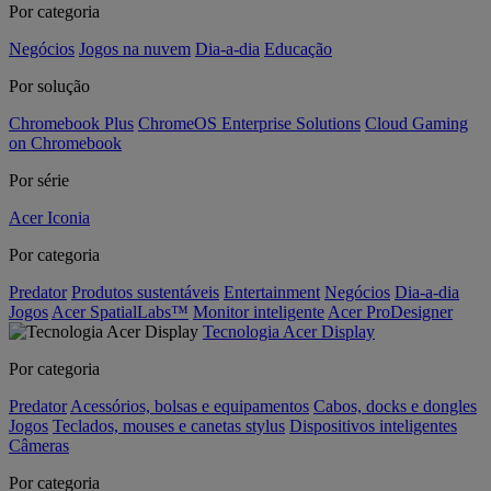
Por categoria
Negócios
Jogos na nuvem
Dia-a-dia
Educação
Por solução
Chromebook Plus
ChromeOS Enterprise Solutions
Cloud Gaming
on Chromebook
Por série
Acer Iconia
Por categoria
Predator
Produtos sustentáveis
Entertainment
Negócios
Dia-a-dia
Jogos
Acer SpatialLabs™
Monitor inteligente
Acer ProDesigner
Tecnologia Acer Display
Por categoria
Predator
Acessórios, bolsas e equipamentos
Cabos, docks e dongles
Jogos
Teclados, mouses e canetas stylus
Dispositivos inteligentes
Câmeras
Por categoria