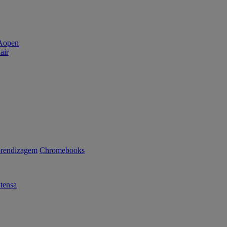
air
rendizagem
Chromebooks
tensa