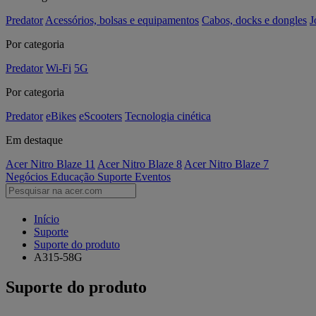
Predator
Acessórios, bolsas e equipamentos
Cabos, docks e dongles
J
Por categoria
Predator
Wi-Fi
5G
Por categoria
Predator
eBikes
eScooters
Tecnologia cinética
Em destaque
Acer Nitro Blaze 11
Acer Nitro Blaze 8
Acer Nitro Blaze 7
Negócios
Educação
Suporte
Eventos
Início
Suporte
Suporte do produto
A315-58G
Suporte do produto