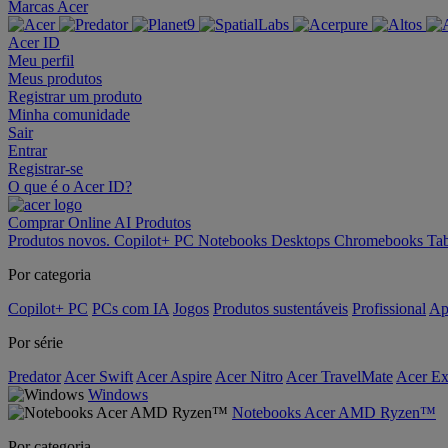
Marcas Acer
Acer ID
Meu perfil
Meus produtos
Registrar um produto
Minha comunidade
Sair
Entrar
Registrar-se
O que é o Acer ID?
Comprar Online
AI
Produtos
Produtos novos.
Copilot+ PC
Notebooks
Desktops
Chromebooks
Tab
Por categoria
Copilot+ PC
PCs com IA
Jogos
Produtos sustentáveis
Profissional
Ap
Por série
Predator
Acer Swift
Acer Aspire
Acer Nitro
Acer TravelMate
Acer Ex
Windows
Notebooks Acer AMD Ryzen™
Por categoria