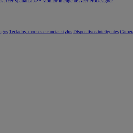
os
Acer SpatialLabs™
Monitor inteligente
Acer ProDesigner
ogos
Teclados, mouses e canetas stylus
Dispositivos inteligentes
Câmer