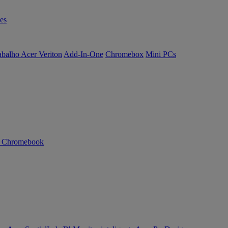
es
abalho Acer Veriton
Add-In-One
Chromebox
Mini PCs
n Chromebook