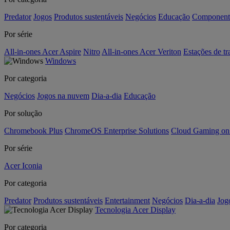
Predator
Jogos
Produtos sustentáveis
Negócios
Educação
Component
Por série
All-in-ones Acer Aspire
Nitro
All-in-ones Acer Veriton
Estações de tr
Windows
Por categoria
Negócios
Jogos na nuvem
Dia-a-dia
Educação
Por solução
Chromebook Plus
ChromeOS Enterprise Solutions
Cloud Gaming o
Por série
Acer Iconia
Por categoria
Predator
Produtos sustentáveis
Entertainment
Negócios
Dia-a-dia
Jog
Tecnologia Acer Display
Por categoria