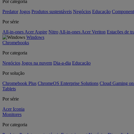
Por categoria
Predator
Jogos
Produtos sustentáveis
Negócios
Educação
Component
Por série
All-in-ones Acer Aspire
Nitro
All-in-ones Acer Veriton
Estações de tr
Windows
Chromebooks
Por categoria
Negócios
Jogos na nuvem
Dia-a-dia
Educação
Por solução
Chromebook Plus
ChromeOS Enterprise Solutions
Cloud Gaming o
Tablets
Por série
Acer Iconia
Monitores
Por categoria