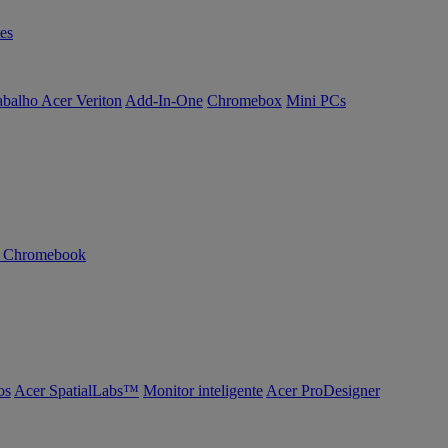
es
abalho Acer Veriton
Add-In-One
Chromebox
Mini PCs
n Chromebook
os
Acer SpatialLabs™
Monitor inteligente
Acer ProDesigner