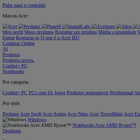
Pular para o conteúdo
Marcas Acer
Meu perfil
Meus produtos
Registrar um produto
Minha comunidade
S
Entrar
Registrar-se
O que é o Acer ID?
Comprar Online
AI
Produtos
Produtos novos.
Copilot+ PC
Notebooks
Por categoria
Copilot+ PC
PCs com IA
Jogos
Produtos sustentáveis
Profissional
Ap
Por série
Predator
Acer Swift
Acer Aspire
Acer Nitro
Acer TravelMate
Acer Ex
Windows
Notebooks Acer AMD Ryzen™
Desktops