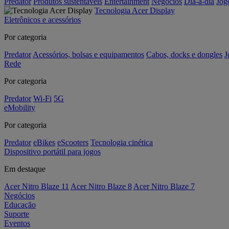
Predator
Produtos sustentáveis
Entertainment
Negócios
Dia-a-dia
Jog
Tecnologia Acer Display
Eletrônicos e acessórios
Por categoria
Predator
Acessórios, bolsas e equipamentos
Cabos, docks e dongles
J
Rede
Por categoria
Predator
Wi-Fi
5G
eMobility
Por categoria
Predator
eBikes
eScooters
Tecnologia cinética
Dispositivo portátil para jogos
Em destaque
Acer Nitro Blaze 11
Acer Nitro Blaze 8
Acer Nitro Blaze 7
Negócios
Educação
Suporte
Eventos