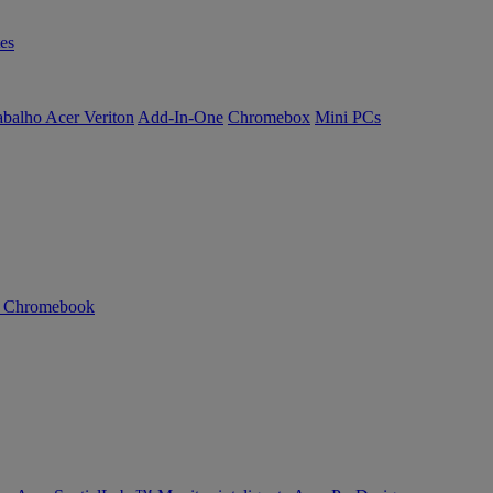
es
abalho Acer Veriton
Add-In-One
Chromebox
Mini PCs
n Chromebook