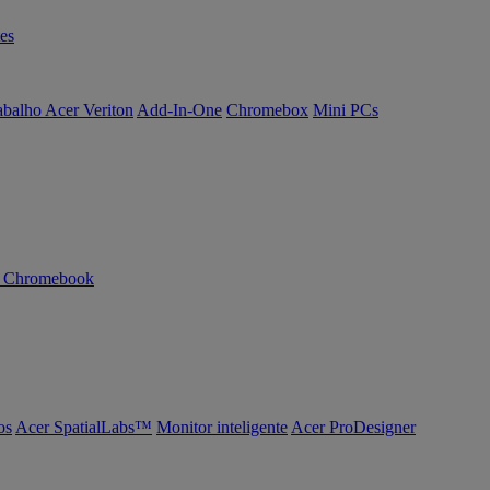
es
abalho Acer Veriton
Add-In-One
Chromebox
Mini PCs
n Chromebook
os
Acer SpatialLabs™
Monitor inteligente
Acer ProDesigner