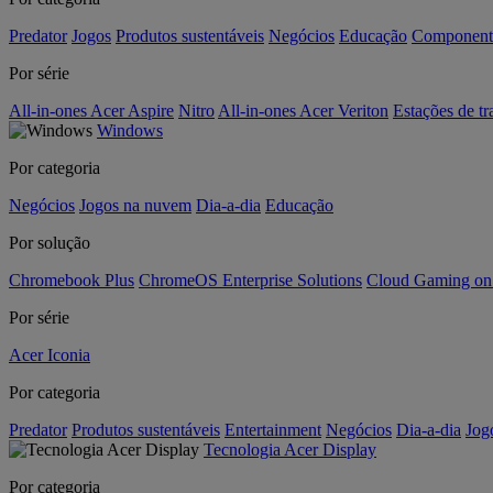
Predator
Jogos
Produtos sustentáveis
Negócios
Educação
Component
Por série
All-in-ones Acer Aspire
Nitro
All-in-ones Acer Veriton
Estações de tr
Windows
Por categoria
Negócios
Jogos na nuvem
Dia-a-dia
Educação
Por solução
Chromebook Plus
ChromeOS Enterprise Solutions
Cloud Gaming o
Por série
Acer Iconia
Por categoria
Predator
Produtos sustentáveis
Entertainment
Negócios
Dia-a-dia
Jog
Tecnologia Acer Display
Por categoria