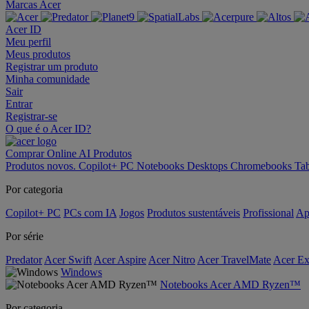
Marcas Acer
Acer ID
Meu perfil
Meus produtos
Registrar um produto
Minha comunidade
Sair
Entrar
Registrar-se
O que é o Acer ID?
Comprar Online
AI
Produtos
Produtos novos.
Copilot+ PC
Notebooks
Desktops
Chromebooks
Tab
Por categoria
Copilot+ PC
PCs com IA
Jogos
Produtos sustentáveis
Profissional
Ap
Por série
Predator
Acer Swift
Acer Aspire
Acer Nitro
Acer TravelMate
Acer Ex
Windows
Notebooks Acer AMD Ryzen™
Por categoria