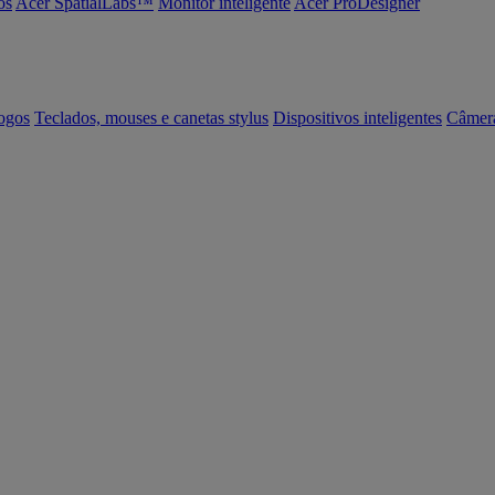
os
Acer SpatialLabs™
Monitor inteligente
Acer ProDesigner
ogos
Teclados, mouses e canetas stylus
Dispositivos inteligentes
Câmer