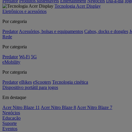
Predator
Produtos sustentáveis
Entertainment
Negócios
Dia-a-dia
Jog
Tecnologia Acer Display
Eletrônicos e acessórios
Por categoria
Predator
Acessórios, bolsas e equipamentos
Cabos, docks e dongles
J
Rede
Por categoria
Predator
Wi-Fi
5G
eMobility
Por categoria
Predator
eBikes
eScooters
Tecnologia cinética
Dispositivo portátil para jogos
Em destaque
Acer Nitro Blaze 11
Acer Nitro Blaze 8
Acer Nitro Blaze 7
Negócios
Educação
Suporte
Eventos