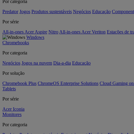
Por categoria
Predator
Jogos
Produtos sustentáveis
Negócios
Educação
Component
Por série
All-in-ones Acer Aspire
Nitro
All-in-ones Acer Veriton
Estações de tr
Windows
Chromebooks
Por categoria
Negócios
Jogos na nuvem
Dia-a-dia
Educação
Por solução
Chromebook Plus
ChromeOS Enterprise Solutions
Cloud Gaming o
Tablets
Por série
Acer Iconia
Monitores
Por categoria