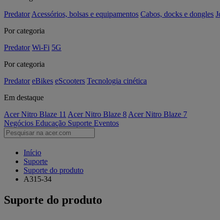
Predator
Acessórios, bolsas e equipamentos
Cabos, docks e dongles
J
Por categoria
Predator
Wi-Fi
5G
Por categoria
Predator
eBikes
eScooters
Tecnologia cinética
Em destaque
Acer Nitro Blaze 11
Acer Nitro Blaze 8
Acer Nitro Blaze 7
Negócios
Educação
Suporte
Eventos
Início
Suporte
Suporte do produto
A315-34
Suporte do produto