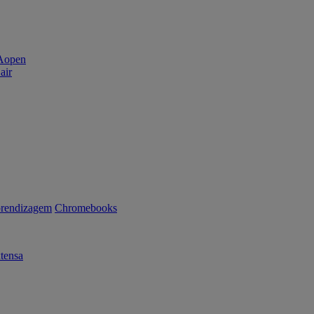
air
rendizagem
Chromebooks
tensa