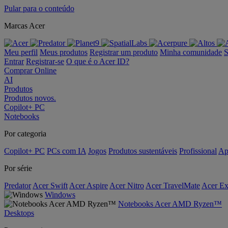
Pular para o conteúdo
Marcas Acer
Meu perfil
Meus produtos
Registrar um produto
Minha comunidade
S
Entrar
Registrar-se
O que é o Acer ID?
Comprar Online
AI
Produtos
Produtos novos.
Copilot+ PC
Notebooks
Por categoria
Copilot+ PC
PCs com IA
Jogos
Produtos sustentáveis
Profissional
Ap
Por série
Predator
Acer Swift
Acer Aspire
Acer Nitro
Acer TravelMate
Acer Ex
Windows
Notebooks Acer AMD Ryzen™
Desktops