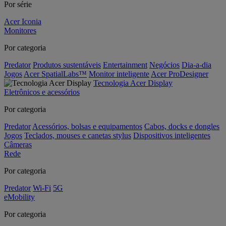
Por série
Acer Iconia
Monitores
Por categoria
Predator
Produtos sustentáveis
Entertainment
Negócios
Dia-a-dia
Jogos
Acer SpatialLabs™
Monitor inteligente
Acer ProDesigner
Tecnologia Acer Display
Eletrônicos e acessórios
Por categoria
Predator
Acessórios, bolsas e equipamentos
Cabos, docks e dongles
Jogos
Teclados, mouses e canetas stylus
Dispositivos inteligentes
Câmeras
Rede
Por categoria
Predator
Wi-Fi
5G
eMobility
Por categoria