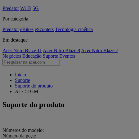
Predator
Wi-Fi
5G
Por categoria
Predator
eBikes
eScooters
Tecnologia cinética
Em destaque
Acer Nitro Blaze 11
Acer Nitro Blaze 8
Acer Nitro Blaze 7
Negócios
Educação
Suporte
Eventos
Início
Suporte
Suporte do produto
A17-51GM
Suporte do produto
Números do modelo:
Número da peça: