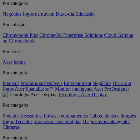
Por categoria
Negócios
Jogos na nuvem
Dia-a-dia
Educação
Por solução
Chromebook Plus
ChromeOS Enterprise Solutions
Cloud Gaming
on Chromebook
Por série
Acer Iconia
Por categoria
Predator
Produtos sustentáveis
Entertainment
Negócios
Dia-a-dia
Jogos
Acer SpatialLabs™
Monitor inteligente
Acer ProDesigner
Tecnologia Acer Display
Por categoria
Predator
Acessórios, bolsas e equipamentos
Cabos, docks e dongles
Jogos
Teclados, mouses e canetas stylus
Dispositivos inteligentes
Câmeras
Por categoria