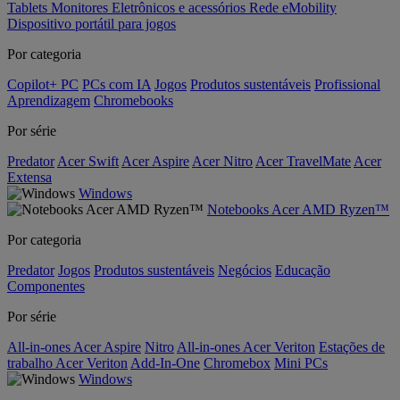
Tablets
Monitores
Eletrônicos e acessórios
Rede
eMobility
Dispositivo portátil para jogos
Por categoria
Copilot+ PC
PCs com IA
Jogos
Produtos sustentáveis
Profissional
Aprendizagem
Chromebooks
Por série
Predator
Acer Swift
Acer Aspire
Acer Nitro
Acer TravelMate
Acer
Extensa
Windows
Notebooks Acer AMD Ryzen™
Por categoria
Predator
Jogos
Produtos sustentáveis
Negócios
Educação
Componentes
Por série
All-in-ones Acer Aspire
Nitro
All-in-ones Acer Veriton
Estações de
trabalho Acer Veriton
Add-In-One
Chromebox
Mini PCs
Windows