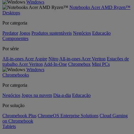
Windows
Notebooks Acer AMD Ryzen™
Desktops
Por categoria
Predator
Jogos
Produtos sustentáveis
Negócios
Educação
Componentes
Por série
All-in-ones Acer Aspire
Nitro
All-in-ones Acer Veriton
Estações de
trabalho Acer Veriton
Add-In-One
Chromebox
Mini PCs
Windows
Chromebooks
Por categoria
Negócios
Jogos na nuvem
Dia-a-dia
Educação
Por solução
Chromebook Plus
ChromeOS Enterprise Solutions
Cloud Gaming
on Chromebook
Tablets