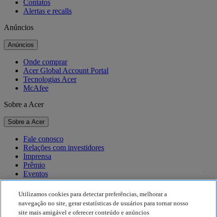
Contatos
Alertas e recalls
Anúncios
Anúncios
Onde comprar
Acer Global Account Portal
Tecnologias Acer
McAfee
Sobre a Acer
Sobre a Acer
Fale conosco
Relações com investidores
Imprensa
Prêmio
Eventos
Sustentabilidade
Utilizamos cookies para detectar preferências, melhorar a
navegação no site, gerar estatísticas de usuários para tornar nosso
Sustentabilidade
site mais amigável e oferecer conteúdo e anúncios