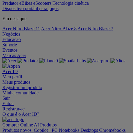
Predator
eBikes
eScooters
Tecnologia cinética
Dispositivo portátil para jogos
Em destaque
Acer Nitro Blaze 11
Acer Nitro Blaze 8
Acer Nitro Blaze 7
Negócios
Educação
Suporte
Eventos
Marcas Acer
Acer ID
Meu perfil
Meus produtos
Registrar um produto
Minha comunidade
Sair
Entrar
Registrar-se
O que é o Acer ID?
Comprar Online
AI
Produtos
Produtos novos.
Copilot+ PC
Notebooks
Desktops
Chromebooks