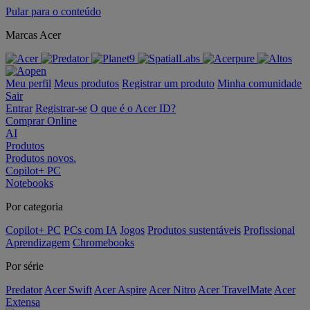
Pular para o conteúdo
Marcas Acer
Meu perfil
Meus produtos
Registrar um produto
Minha comunidade
Sair
Entrar
Registrar-se
O que é o Acer ID?
Comprar Online
AI
Produtos
Produtos novos.
Copilot+ PC
Notebooks
Por categoria
Copilot+ PC
PCs com IA
Jogos
Produtos sustentáveis
Profissional
Aprendizagem
Chromebooks
Por série
Predator
Acer Swift
Acer Aspire
Acer Nitro
Acer TravelMate
Acer
Extensa