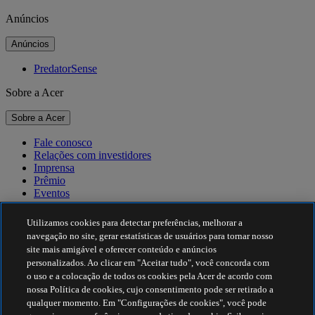
Anúncios
Anúncios
PredatorSense
Sobre a Acer
Sobre a Acer
Fale conosco
Relações com investidores
Imprensa
Prêmio
Eventos
Sustentabilidade
Utilizamos cookies para detectar preferências, melhorar a
navegação no site, gerar estatísticas de usuários para tornar nosso
Sustentabilidade
site mais amigável e oferecer conteúdo e anúncios
personalizados. Ao clicar em "Aceitar tudo", você concorda com
Responsabilidade social corporativa
o uso e a colocação de todos os cookies pela Acer de acordo com
Pegada de carbono do produto
nossa Política de cookies, cujo consentimento pode ser retirado a
Project Humanity
qualquer momento. Em "Configurações de cookies", você pode
Earthion