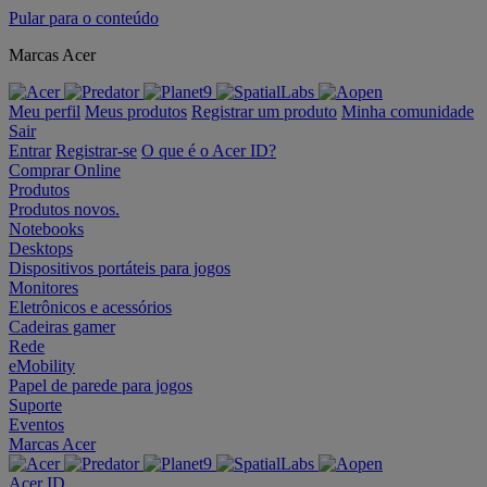
Pular para o conteúdo
Marcas Acer
Meu perfil
Meus produtos
Registrar um produto
Minha comunidade
Sair
Entrar
Registrar-se
O que é o Acer ID?
Comprar Online
Produtos
Produtos novos.
Notebooks
Desktops
Dispositivos portáteis para jogos
Monitores
Eletrônicos e acessórios
Cadeiras gamer
Rede
eMobility
Papel de parede para jogos
Suporte
Eventos
Marcas Acer
Acer ID