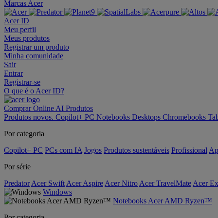
Marcas Acer
Acer ID
Meu perfil
Meus produtos
Registrar um produto
Minha comunidade
Sair
Entrar
Registrar-se
O que é o Acer ID?
Comprar Online
AI
Produtos
Produtos novos.
Copilot+ PC
Notebooks
Desktops
Chromebooks
Tab
Por categoria
Copilot+ PC
PCs com IA
Jogos
Produtos sustentáveis
Profissional
Ap
Por série
Predator
Acer Swift
Acer Aspire
Acer Nitro
Acer TravelMate
Acer Ex
Windows
Notebooks Acer AMD Ryzen™
Por categoria