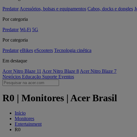
Predator
Acessórios, bolsas e equipamentos
Cabos, docks e dongles
J
Por categoria
Predator
Wi-Fi
5G
Por categoria
Predator
eBikes
eScooters
Tecnologia cinética
Em destaque
Acer Nitro Blaze 11
Acer Nitro Blaze 8
Acer Nitro Blaze 7
Negócios
Educação
Suporte
Eventos
R0 | Monitores | Acer Brasil
Início
Monitores
Entertainment
R0