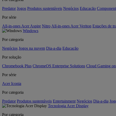
Predator
Jogos
Produtos sustentáveis
Negócios
Educação
Component
Por série
All-in-ones Acer Aspire
Nitro
All-in-ones Acer Veriton
Estações de tr
Windows
Por categoria
Negócios
Jogos na nuvem
Dia-a-dia
Educação
Por solução
Chromebook Plus
ChromeOS Enterprise Solutions
Cloud Gaming o
Por série
Acer Iconia
Por categoria
Predator
Produtos sustentáveis
Entertainment
Negócios
Dia-a-dia
Jog
Tecnologia Acer Display
Por categoria