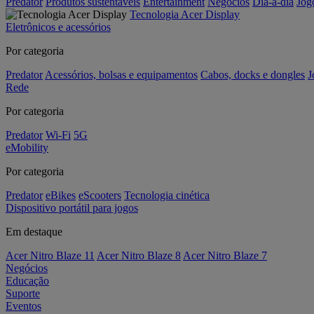
Predator
Produtos sustentáveis
Entertainment
Negócios
Dia-a-dia
Jog
Tecnologia Acer Display
Eletrônicos e acessórios
Por categoria
Predator
Acessórios, bolsas e equipamentos
Cabos, docks e dongles
J
Rede
Por categoria
Predator
Wi-Fi
5G
eMobility
Por categoria
Predator
eBikes
eScooters
Tecnologia cinética
Dispositivo portátil para jogos
Em destaque
Acer Nitro Blaze 11
Acer Nitro Blaze 8
Acer Nitro Blaze 7
Negócios
Educação
Suporte
Eventos