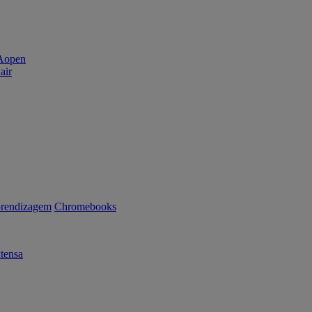
air
rendizagem
Chromebooks
tensa