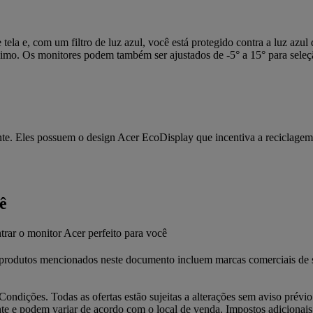
de tela e, com um filtro de luz azul, você está protegido contra a luz a
mo. Os monitores podem também ser ajustados de -5° a 15° para seleçã
e. Eles possuem o design Acer EcoDisplay que incentiva a reciclagem, 
ê
trar o monitor Acer perfeito para você
 produtos mencionados neste documento incluem marcas comerciais de su
Condições. Todas as ofertas estão sujeitas a alterações sem aviso prévi
nte e podem variar de acordo com o local de venda. Impostos adicionais