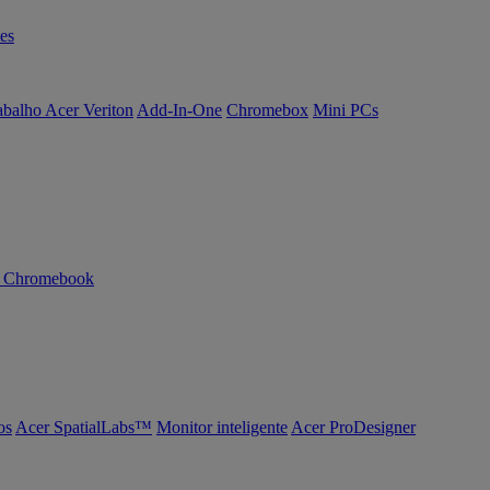
es
abalho Acer Veriton
Add-In-One
Chromebox
Mini PCs
n Chromebook
os
Acer SpatialLabs™
Monitor inteligente
Acer ProDesigner