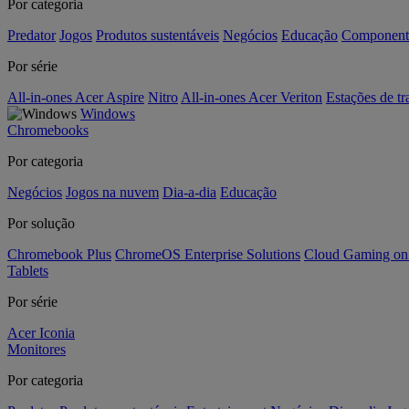
Por categoria
Predator
Jogos
Produtos sustentáveis
Negócios
Educação
Component
Por série
All-in-ones Acer Aspire
Nitro
All-in-ones Acer Veriton
Estações de tr
Windows
Chromebooks
Por categoria
Negócios
Jogos na nuvem
Dia-a-dia
Educação
Por solução
Chromebook Plus
ChromeOS Enterprise Solutions
Cloud Gaming o
Tablets
Por série
Acer Iconia
Monitores
Por categoria