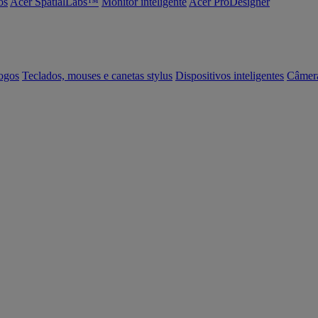
os
Acer SpatialLabs™
Monitor inteligente
Acer ProDesigner
ogos
Teclados, mouses e canetas stylus
Dispositivos inteligentes
Câmer