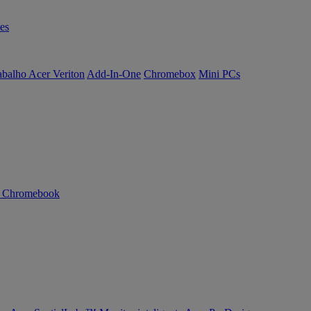
es
abalho Acer Veriton
Add-In-One
Chromebox
Mini PCs
n Chromebook