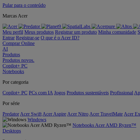
Pular para o conteúdo
Marcas Acer
Meu perfil
Meus produtos
Registrar um produto
Minha comunidade
S
Entrar
Registrar-se
O que é o Acer ID?
Comprar Online
AI
Produtos
Produtos novos.
Copilot+ PC
Notebooks
Por categoria
Copilot+ PC
PCs com IA
Jogos
Produtos sustentáveis
Profissional
Ap
Por série
Predator
Acer Swift
Acer Aspire
Acer Nitro
Acer TravelMate
Acer Ex
Windows
Notebooks Acer AMD Ryzen™
Desktops