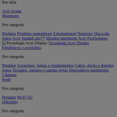
Por série
Acer Iconia
Monitores
Por categoria
Predator
Produtos sustentáveis
Entertainment
Negócios
Dia-a-dia
Jogos
Acer SpatialLabs™
Monitor inteligente
Acer ProDesigner
Tecnologia Acer Display
Eletrônicos e acessórios
Por categoria
Predator
Acessórios, bolsas e equipamentos
Cabos, docks e dongles
Jogos
Teclados, mouses e canetas stylus
Dispositivos inteligentes
Câmeras
Rede
Por categoria
Predator
Wi-Fi
5G
eMobility
Por categoria