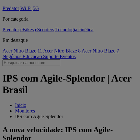
Predator
Wi-Fi
5G
Por categoria
Predator
eBikes
eScooters
Tecnologia cinética
Em destaque
Acer Nitro Blaze 11
Acer Nitro Blaze 8
Acer Nitro Blaze 7
Negócios
Educação
Suporte
Eventos
IPS com Agile-Splendor | Acer
Brasil
Início
Monitores
IPS com Agile-Splendor
A nova velocidade: IPS com Agile-
Splendor