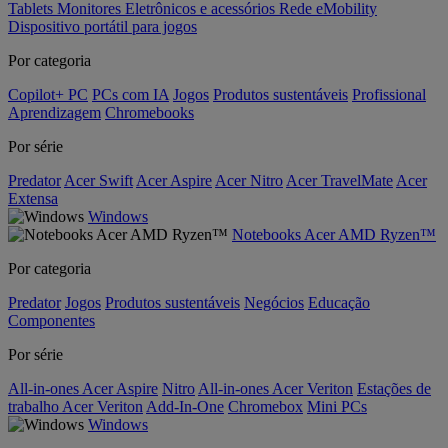
Tablets
Monitores
Eletrônicos e acessórios
Rede
eMobility
Dispositivo portátil para jogos
Por categoria
Copilot+ PC
PCs com IA
Jogos
Produtos sustentáveis
Profissional
Aprendizagem
Chromebooks
Por série
Predator
Acer Swift
Acer Aspire
Acer Nitro
Acer TravelMate
Acer
Extensa
Windows
Notebooks Acer AMD Ryzen™
Por categoria
Predator
Jogos
Produtos sustentáveis
Negócios
Educação
Componentes
Por série
All-in-ones Acer Aspire
Nitro
All-in-ones Acer Veriton
Estações de
trabalho Acer Veriton
Add-In-One
Chromebox
Mini PCs
Windows