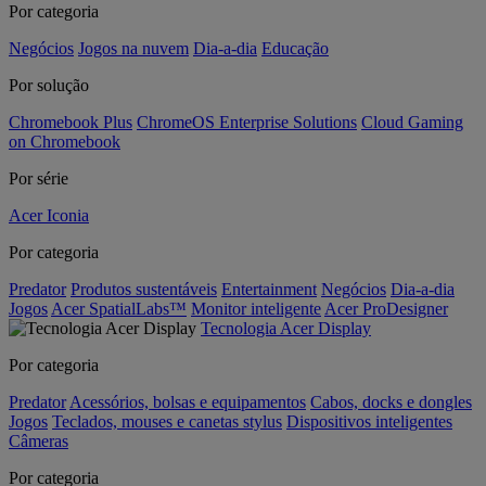
Por categoria
Negócios
Jogos na nuvem
Dia-a-dia
Educação
Por solução
Chromebook Plus
ChromeOS Enterprise Solutions
Cloud Gaming
on Chromebook
Por série
Acer Iconia
Por categoria
Predator
Produtos sustentáveis
Entertainment
Negócios
Dia-a-dia
Jogos
Acer SpatialLabs™
Monitor inteligente
Acer ProDesigner
Tecnologia Acer Display
Por categoria
Predator
Acessórios, bolsas e equipamentos
Cabos, docks e dongles
Jogos
Teclados, mouses e canetas stylus
Dispositivos inteligentes
Câmeras
Por categoria