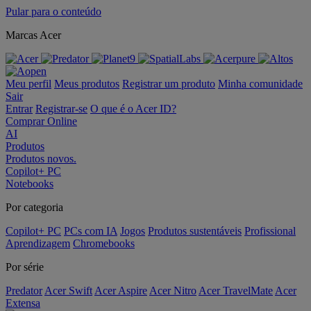
Pular para o conteúdo
Marcas Acer
Meu perfil
Meus produtos
Registrar um produto
Minha comunidade
Sair
Entrar
Registrar-se
O que é o Acer ID?
Comprar Online
AI
Produtos
Produtos novos.
Copilot+ PC
Notebooks
Por categoria
Copilot+ PC
PCs com IA
Jogos
Produtos sustentáveis
Profissional
Aprendizagem
Chromebooks
Por série
Predator
Acer Swift
Acer Aspire
Acer Nitro
Acer TravelMate
Acer
Extensa