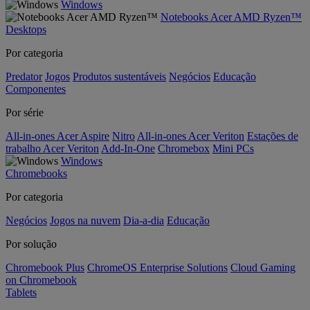
Windows
Notebooks Acer AMD Ryzen™
Desktops
Por categoria
Predator
Jogos
Produtos sustentáveis
Negócios
Educação
Componentes
Por série
All-in-ones Acer Aspire
Nitro
All-in-ones Acer Veriton
Estações de
trabalho Acer Veriton
Add-In-One
Chromebox
Mini PCs
Windows
Chromebooks
Por categoria
Negócios
Jogos na nuvem
Dia-a-dia
Educação
Por solução
Chromebook Plus
ChromeOS Enterprise Solutions
Cloud Gaming
on Chromebook
Tablets