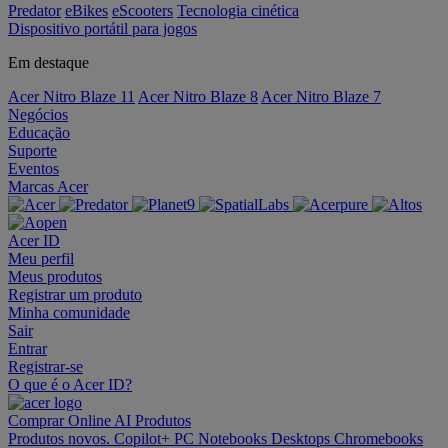
Predator
eBikes
eScooters
Tecnologia cinética
Dispositivo portátil para jogos
Em destaque
Acer Nitro Blaze 11
Acer Nitro Blaze 8
Acer Nitro Blaze 7
Negócios
Educação
Suporte
Eventos
Marcas Acer
Acer ID
Meu perfil
Meus produtos
Registrar um produto
Minha comunidade
Sair
Entrar
Registrar-se
O que é o Acer ID?
Comprar Online
AI
Produtos
Produtos novos.
Copilot+ PC
Notebooks
Desktops
Chromebooks