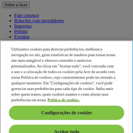
Sobre a Acer
Fale conosco
Relações com investidores
Imprensa
Prêmio
Eventos
Sustentabilidade
Utilizamos cookies para detectar preferências, melhorar a
navegação no site, gerar estatísticas de usuários para tornar nosso
Sustentabilidade
site mais amigável e oferecer conteúdo e anúncios
personalizados. Ao clicar em "Aceitar tudo", você concorda com
Responsabilidade social corporativa
o uso e a colocação de todos os cookies pela Acer de acordo com
Pegada de carbono do produto
nossa Política de cookies, cujo consentimento pode ser retirado a
Project Humanity
qualquer momento. Em "Configurações de cookies", você pode
Earthion
gerenciar suas preferências para cada tipo de cookie. Saiba mais
Política de Privacidade
sobre quem somos, quais cookies usamos e como alterar suas
Política de Cookies
preferências em nossa
Política de cookies.
Aviso legal
Informações legais adicionais
Configurações de cookies
Política de acessibilidade
Configurações de cookies
Brasil - Português
Aceitar tudo