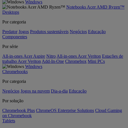
Windows
Notebooks Acer AMD Ryzen™
Desktops
Por categoria
Predator
Jogos
Produtos sustentáveis
Negócios
Educação
Componentes
Por série
All-in-ones Acer Aspire
Nitro
All-in-ones Acer Veriton
Estações de
trabalho Acer Veriton
Add-In-One
Chromebox
Mini PCs
Windows
Chromebooks
Por categoria
Negócios
Jogos na nuvem
Dia-a-dia
Educação
Por solução
Chromebook Plus
ChromeOS Enterprise Solutions
Cloud Gaming
on Chromebook
Tablets