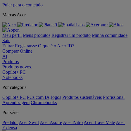
Pular para o conteúdo
Marcas Acer
Meu perfil
Meus produtos
Registrar um produto
Minha comunidade
Sair
Entrar
Registrar-se
O que é o Acer ID?
Comprar Online
AI
Produtos
Produtos novos.
Copilot+ PC
Notebooks
Por categoria
Copilot+ PC
PCs com IA
Jogos
Produtos sustentáveis
Profissional
Aprendizagem
Chromebooks
Por série
Predator
Acer Swift
Acer Aspire
Acer Nitro
Acer TravelMate
Acer
Extensa