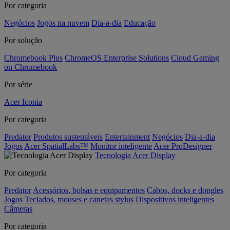
Por categoria
Negócios
Jogos na nuvem
Dia-a-dia
Educação
Por solução
Chromebook Plus
ChromeOS Enterprise Solutions
Cloud Gaming
on Chromebook
Por série
Acer Iconia
Por categoria
Predator
Produtos sustentáveis
Entertainment
Negócios
Dia-a-dia
Jogos
Acer SpatialLabs™
Monitor inteligente
Acer ProDesigner
Tecnologia Acer Display
Por categoria
Predator
Acessórios, bolsas e equipamentos
Cabos, docks e dongles
Jogos
Teclados, mouses e canetas stylus
Dispositivos inteligentes
Câmeras
Por categoria