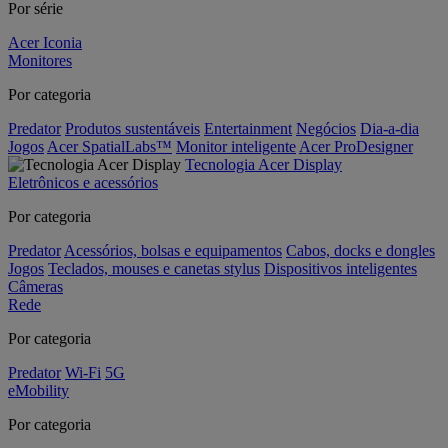
Por série
Acer Iconia
Monitores
Por categoria
Predator
Produtos sustentáveis
Entertainment
Negócios
Dia-a-dia
Jogos
Acer SpatialLabs™
Monitor inteligente
Acer ProDesigner
Tecnologia Acer Display
Eletrônicos e acessórios
Por categoria
Predator
Acessórios, bolsas e equipamentos
Cabos, docks e dongles
Jogos
Teclados, mouses e canetas stylus
Dispositivos inteligentes
Câmeras
Rede
Por categoria
Predator
Wi-Fi
5G
eMobility
Por categoria