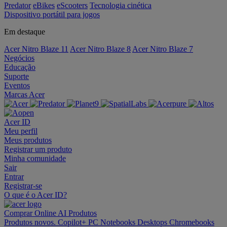
Predator
eBikes
eScooters
Tecnologia cinética
Dispositivo portátil para jogos
Em destaque
Acer Nitro Blaze 11
Acer Nitro Blaze 8
Acer Nitro Blaze 7
Negócios
Educação
Suporte
Eventos
Marcas Acer
Acer ID
Meu perfil
Meus produtos
Registrar um produto
Minha comunidade
Sair
Entrar
Registrar-se
O que é o Acer ID?
Comprar Online
AI
Produtos
Produtos novos.
Copilot+ PC
Notebooks
Desktops
Chromebooks