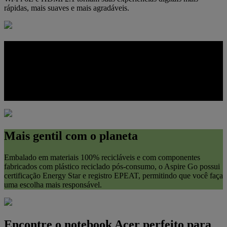
rápidas, mais suaves e mais agradáveis.
Otimização sem esforço
O controle intuitivo do dispositivo está disponível com o toque de
um botão com o AcerSense, que gerencia as configurações da
bateria, o armazenamento e os aplicativos para um desempenho
ideal.
Mais gentil com o planeta
Embalado em materiais 100% recicláveis e com componentes
fabricados com plástico reciclado pós-consumo, o Aspire Go possui
certificação Energy Star e registro EPEAT, permitindo que você faça
uma escolha mais responsável.
Encontre o notebook Acer perfeito para