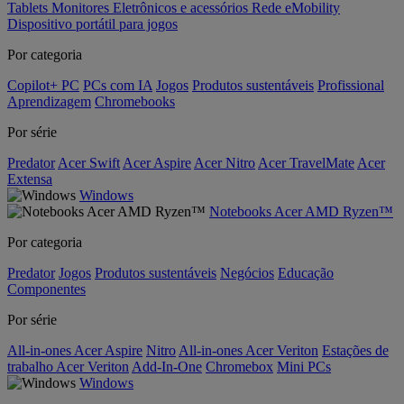
Tablets
Monitores
Eletrônicos e acessórios
Rede
eMobility
Dispositivo portátil para jogos
Por categoria
Copilot+ PC
PCs com IA
Jogos
Produtos sustentáveis
Profissional
Aprendizagem
Chromebooks
Por série
Predator
Acer Swift
Acer Aspire
Acer Nitro
Acer TravelMate
Acer
Extensa
Windows
Notebooks Acer AMD Ryzen™
Por categoria
Predator
Jogos
Produtos sustentáveis
Negócios
Educação
Componentes
Por série
All-in-ones Acer Aspire
Nitro
All-in-ones Acer Veriton
Estações de
trabalho Acer Veriton
Add-In-One
Chromebox
Mini PCs
Windows