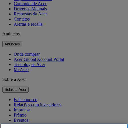
Comunidade Acer
Drivers e Manuais
Respostas da Acer
Contatos
Alertas e recalls
Anúncios
Anúncios
Onde comprar
Acer Global Account Portal
Tecnologias Acer
McAfee
Sobre a Acer
Sobre a Acer
Fale conosco
Relações com investidores
Imprensa
Prêmio
Eventos