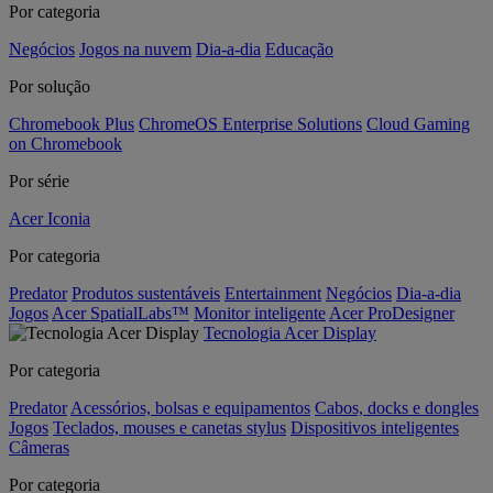
Por categoria
Negócios
Jogos na nuvem
Dia-a-dia
Educação
Por solução
Chromebook Plus
ChromeOS Enterprise Solutions
Cloud Gaming
on Chromebook
Por série
Acer Iconia
Por categoria
Predator
Produtos sustentáveis
Entertainment
Negócios
Dia-a-dia
Jogos
Acer SpatialLabs™
Monitor inteligente
Acer ProDesigner
Tecnologia Acer Display
Por categoria
Predator
Acessórios, bolsas e equipamentos
Cabos, docks e dongles
Jogos
Teclados, mouses e canetas stylus
Dispositivos inteligentes
Câmeras
Por categoria