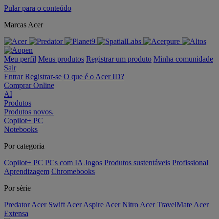
Pular para o conteúdo
Marcas Acer
Meu perfil
Meus produtos
Registrar um produto
Minha comunidade
Sair
Entrar
Registrar-se
O que é o Acer ID?
Comprar Online
AI
Produtos
Produtos novos.
Copilot+ PC
Notebooks
Por categoria
Copilot+ PC
PCs com IA
Jogos
Produtos sustentáveis
Profissional
Aprendizagem
Chromebooks
Por série
Predator
Acer Swift
Acer Aspire
Acer Nitro
Acer TravelMate
Acer
Extensa