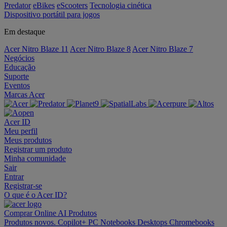
Predator
eBikes
eScooters
Tecnologia cinética
Dispositivo portátil para jogos
Em destaque
Acer Nitro Blaze 11
Acer Nitro Blaze 8
Acer Nitro Blaze 7
Negócios
Educação
Suporte
Eventos
Marcas Acer
Acer ID
Meu perfil
Meus produtos
Registrar um produto
Minha comunidade
Sair
Entrar
Registrar-se
O que é o Acer ID?
Comprar Online
AI
Produtos
Produtos novos.
Copilot+ PC
Notebooks
Desktops
Chromebooks