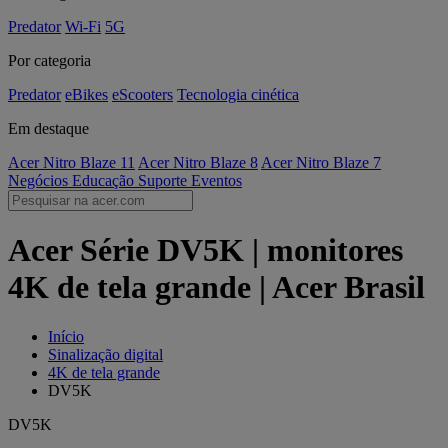
Predator
Wi-Fi
5G
Por categoria
Predator
eBikes
eScooters
Tecnologia cinética
Em destaque
Acer Nitro Blaze 11
Acer Nitro Blaze 8
Acer Nitro Blaze 7
Negócios
Educação
Suporte
Eventos
Acer Série DV5K | monitores
4K de tela grande | Acer Brasil
Início
Sinalização digital
4K de tela grande
DV5K
DV5K