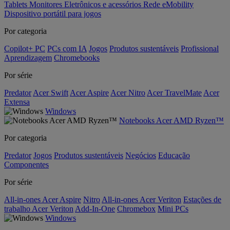
Tablets
Monitores
Eletrônicos e acessórios
Rede
eMobility
Dispositivo portátil para jogos
Por categoria
Copilot+ PC
PCs com IA
Jogos
Produtos sustentáveis
Profissional
Aprendizagem
Chromebooks
Por série
Predator
Acer Swift
Acer Aspire
Acer Nitro
Acer TravelMate
Acer
Extensa
Windows
Notebooks Acer AMD Ryzen™
Por categoria
Predator
Jogos
Produtos sustentáveis
Negócios
Educação
Componentes
Por série
All-in-ones Acer Aspire
Nitro
All-in-ones Acer Veriton
Estações de
trabalho Acer Veriton
Add-In-One
Chromebox
Mini PCs
Windows