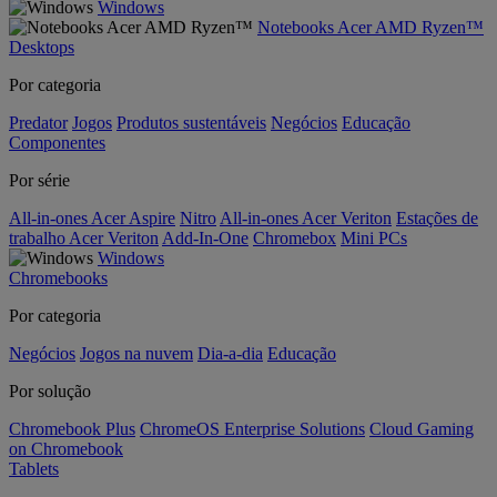
Windows
Notebooks Acer AMD Ryzen™
Desktops
Por categoria
Predator
Jogos
Produtos sustentáveis
Negócios
Educação
Componentes
Por série
All-in-ones Acer Aspire
Nitro
All-in-ones Acer Veriton
Estações de
trabalho Acer Veriton
Add-In-One
Chromebox
Mini PCs
Windows
Chromebooks
Por categoria
Negócios
Jogos na nuvem
Dia-a-dia
Educação
Por solução
Chromebook Plus
ChromeOS Enterprise Solutions
Cloud Gaming
on Chromebook
Tablets