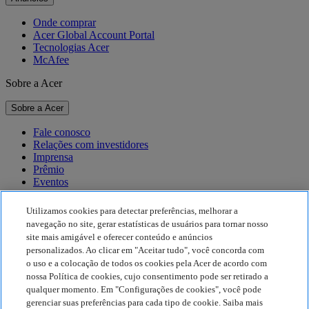
Onde comprar
Acer Global Account Portal
Tecnologias Acer
McAfee
Sobre a Acer
Sobre a Acer
Fale conosco
Relações com investidores
Imprensa
Prêmio
Eventos
Sustentabilidade
Utilizamos cookies para detectar preferências, melhorar a
navegação no site, gerar estatísticas de usuários para tornar nosso
Sustentabilidade
site mais amigável e oferecer conteúdo e anúncios
personalizados. Ao clicar em "Aceitar tudo", você concorda com
Responsabilidade social corporativa
o uso e a colocação de todos os cookies pela Acer de acordo com
Pegada de carbono do produto
nossa Política de cookies, cujo consentimento pode ser retirado a
Project Humanity
qualquer momento. Em "Configurações de cookies", você pode
Earthion
gerenciar suas preferências para cada tipo de cookie. Saiba mais