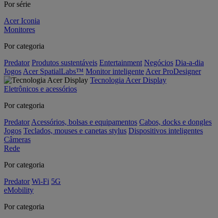
Por série
Acer Iconia
Monitores
Por categoria
Predator
Produtos sustentáveis
Entertainment
Negócios
Dia-a-dia
Jogos
Acer SpatialLabs™
Monitor inteligente
Acer ProDesigner
Tecnologia Acer Display
Eletrônicos e acessórios
Por categoria
Predator
Acessórios, bolsas e equipamentos
Cabos, docks e dongles
Jogos
Teclados, mouses e canetas stylus
Dispositivos inteligentes
Câmeras
Rede
Por categoria
Predator
Wi-Fi
5G
eMobility
Por categoria