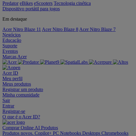
Predator
eBikes
eScooters
Tecnologia cinética
Dispositivo portátil para jogos
Em destaque
Acer Nitro Blaze 11
Acer Nitro Blaze 8
Acer Nitro Blaze 7
Negócios
Educação
Suporte
Eventos
Marcas Acer
Acer ID
Meu perfil
Meus produtos
Registrar um produto
Minha comunidade
Sair
Entrar
Registrar-se
O que é o Acer ID?
Comprar Online
AI
Produtos
Produtos novos.
Copilot+ PC
Notebooks
Desktops
Chromebooks