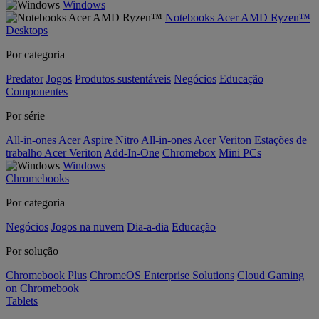
Windows
Notebooks Acer AMD Ryzen™
Desktops
Por categoria
Predator
Jogos
Produtos sustentáveis
Negócios
Educação
Componentes
Por série
All-in-ones Acer Aspire
Nitro
All-in-ones Acer Veriton
Estações de
trabalho Acer Veriton
Add-In-One
Chromebox
Mini PCs
Windows
Chromebooks
Por categoria
Negócios
Jogos na nuvem
Dia-a-dia
Educação
Por solução
Chromebook Plus
ChromeOS Enterprise Solutions
Cloud Gaming
on Chromebook
Tablets