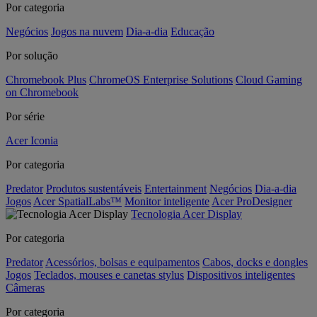
Por categoria
Negócios
Jogos na nuvem
Dia-a-dia
Educação
Por solução
Chromebook Plus
ChromeOS Enterprise Solutions
Cloud Gaming
on Chromebook
Por série
Acer Iconia
Por categoria
Predator
Produtos sustentáveis
Entertainment
Negócios
Dia-a-dia
Jogos
Acer SpatialLabs™
Monitor inteligente
Acer ProDesigner
Tecnologia Acer Display
Por categoria
Predator
Acessórios, bolsas e equipamentos
Cabos, docks e dongles
Jogos
Teclados, mouses e canetas stylus
Dispositivos inteligentes
Câmeras
Por categoria