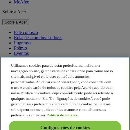
McAfee
Sobre a Acer
Sobre a Acer
Fale conosco
Relações com investidores
Imprensa
Prêmio
Eventos
Sustentabilidade
Utilizamos cookies para detectar preferências, melhorar a
navegação no site, gerar estatísticas de usuários para tornar nosso
Sustentabilidade
site mais amigável e oferecer conteúdo e anúncios
personalizados. Ao clicar em "Aceitar tudo", você concorda com
Responsabilidade social corporativa
o uso e a colocação de todos os cookies pela Acer de acordo com
Pegada de carbono do produto
nossa Política de cookies, cujo consentimento pode ser retirado a
Project Humanity
qualquer momento. Em "Configurações de cookies", você pode
Earthion
gerenciar suas preferências para cada tipo de cookie. Saiba mais
Política de Privacidade
sobre quem somos, quais cookies usamos e como alterar suas
Política de Cookies
preferências em nossa
Política de cookies.
Aviso legal
Informações legais adicionais
Configurações de cookies