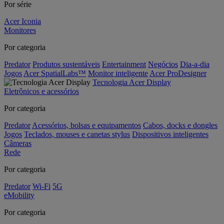
Por série
Acer Iconia
Monitores
Por categoria
Predator
Produtos sustentáveis
Entertainment
Negócios
Dia-a-dia
Jogos
Acer SpatialLabs™
Monitor inteligente
Acer ProDesigner
Tecnologia Acer Display
Eletrônicos e acessórios
Por categoria
Predator
Acessórios, bolsas e equipamentos
Cabos, docks e dongles
Jogos
Teclados, mouses e canetas stylus
Dispositivos inteligentes
Câmeras
Rede
Por categoria
Predator
Wi-Fi
5G
eMobility
Por categoria