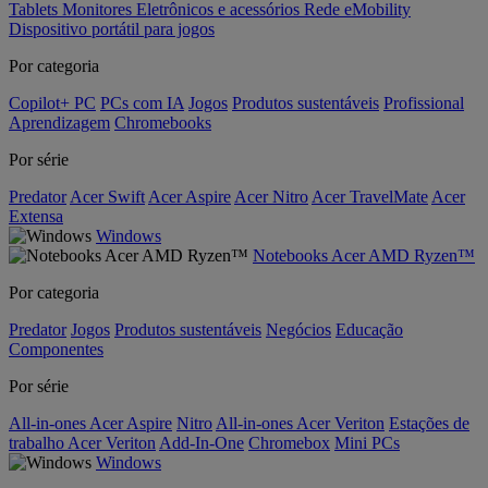
Tablets
Monitores
Eletrônicos e acessórios
Rede
eMobility
Dispositivo portátil para jogos
Por categoria
Copilot+ PC
PCs com IA
Jogos
Produtos sustentáveis
Profissional
Aprendizagem
Chromebooks
Por série
Predator
Acer Swift
Acer Aspire
Acer Nitro
Acer TravelMate
Acer
Extensa
Windows
Notebooks Acer AMD Ryzen™
Por categoria
Predator
Jogos
Produtos sustentáveis
Negócios
Educação
Componentes
Por série
All-in-ones Acer Aspire
Nitro
All-in-ones Acer Veriton
Estações de
trabalho Acer Veriton
Add-In-One
Chromebox
Mini PCs
Windows