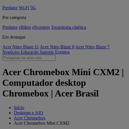
Predator
Wi-Fi
5G
Por categoria
Predator
eBikes
eScooters
Tecnologia cinética
Em destaque
Acer Nitro Blaze 11
Acer Nitro Blaze 8
Acer Nitro Blaze 7
Negócios
Educação
Suporte
Eventos
Acer Chromebox Mini CXM2 |
Computador desktop
Chromebox | Acer Brasil
Início
Desktops e AIO
Acer Chromebox
Acer Chromebox Mini CXM2