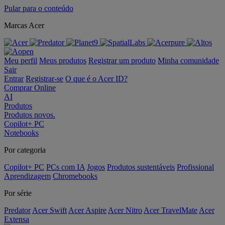
Pular para o conteúdo
Marcas Acer
Meu perfil
Meus produtos
Registrar um produto
Minha comunidade
Sair
Entrar
Registrar-se
O que é o Acer ID?
Comprar Online
AI
Produtos
Produtos novos.
Copilot+ PC
Notebooks
Por categoria
Copilot+ PC
PCs com IA
Jogos
Produtos sustentáveis
Profissional
Aprendizagem
Chromebooks
Por série
Predator
Acer Swift
Acer Aspire
Acer Nitro
Acer TravelMate
Acer
Extensa