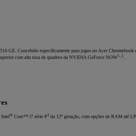
516 GE. Concebido especificamente para jogos no Acer Chromebook e 
1, 2
vel superior com alta taxa de quadros da NVIDIA GeForce NOW
.
res
®
3
a
Intel
Core™ i7 série P
da 12
geração, com opções de RAM até L