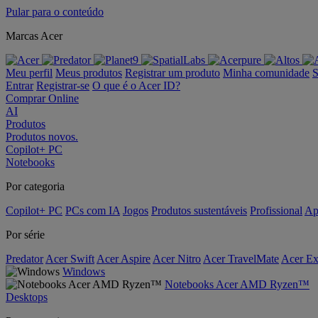
Pular para o conteúdo
Marcas Acer
Meu perfil
Meus produtos
Registrar um produto
Minha comunidade
S
Entrar
Registrar-se
O que é o Acer ID?
Comprar Online
AI
Produtos
Produtos novos.
Copilot+ PC
Notebooks
Por categoria
Copilot+ PC
PCs com IA
Jogos
Produtos sustentáveis
Profissional
Ap
Por série
Predator
Acer Swift
Acer Aspire
Acer Nitro
Acer TravelMate
Acer Ex
Windows
Notebooks Acer AMD Ryzen™
Desktops