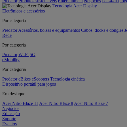
Predator
Produtos sustentáveis
Entertainment
Negócios
Dia-a-dia
Jog
Tecnologia Acer Display
Eletrônicos e acessórios
Por categoria
Predator
Acessórios, bolsas e equipamentos
Cabos, docks e dongles
J
Rede
Por categoria
Predator
Wi-Fi
5G
eMobility
Por categoria
Predator
eBikes
eScooters
Tecnologia cinética
Dispositivo portátil para jogos
Em destaque
Acer Nitro Blaze 11
Acer Nitro Blaze 8
Acer Nitro Blaze 7
Negócios
Educação
Suporte
Eventos