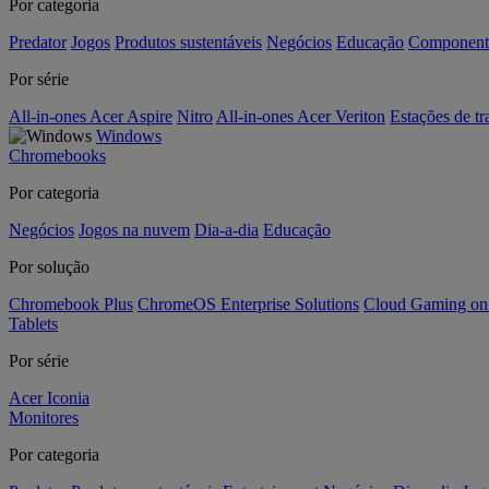
Por categoria
Predator
Jogos
Produtos sustentáveis
Negócios
Educação
Component
Por série
All-in-ones Acer Aspire
Nitro
All-in-ones Acer Veriton
Estações de tr
Windows
Chromebooks
Por categoria
Negócios
Jogos na nuvem
Dia-a-dia
Educação
Por solução
Chromebook Plus
ChromeOS Enterprise Solutions
Cloud Gaming o
Tablets
Por série
Acer Iconia
Monitores
Por categoria