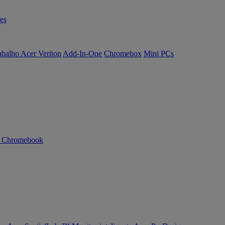
es
abalho Acer Veriton
Add-In-One
Chromebox
Mini PCs
n Chromebook