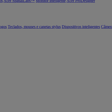
os
Acer SpatialLabs™
Monitor inteligente
Acer ProDesigner
ogos
Teclados, mouses e canetas stylus
Dispositivos inteligentes
Câmer