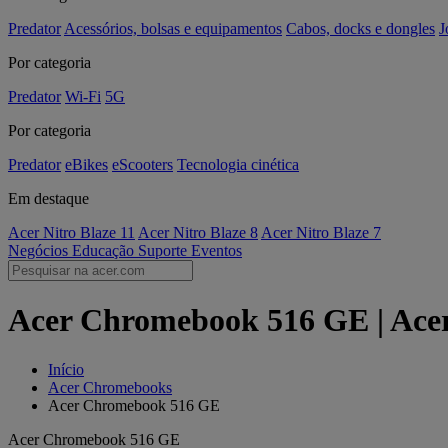
Predator
Acessórios, bolsas e equipamentos
Cabos, docks e dongles
J
Por categoria
Predator
Wi-Fi
5G
Por categoria
Predator
eBikes
eScooters
Tecnologia cinética
Em destaque
Acer Nitro Blaze 11
Acer Nitro Blaze 8
Acer Nitro Blaze 7
Negócios
Educação
Suporte
Eventos
Acer Chromebook 516 GE | Acer
Início
Acer Chromebooks
Acer Chromebook 516 GE
Acer Chromebook 516 GE