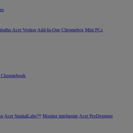
es
abalho Acer Veriton
Add-In-One
Chromebox
Mini PCs
n Chromebook
os
Acer SpatialLabs™
Monitor inteligente
Acer ProDesigner