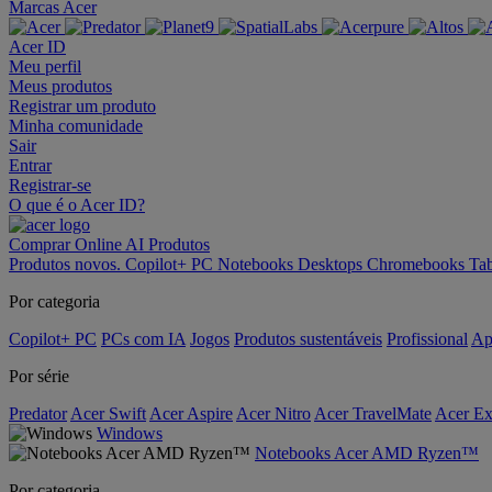
Marcas Acer
Acer ID
Meu perfil
Meus produtos
Registrar um produto
Minha comunidade
Sair
Entrar
Registrar-se
O que é o Acer ID?
Comprar Online
AI
Produtos
Produtos novos.
Copilot+ PC
Notebooks
Desktops
Chromebooks
Tab
Por categoria
Copilot+ PC
PCs com IA
Jogos
Produtos sustentáveis
Profissional
Ap
Por série
Predator
Acer Swift
Acer Aspire
Acer Nitro
Acer TravelMate
Acer Ex
Windows
Notebooks Acer AMD Ryzen™
Por categoria