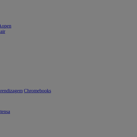
air
rendizagem
Chromebooks
tensa