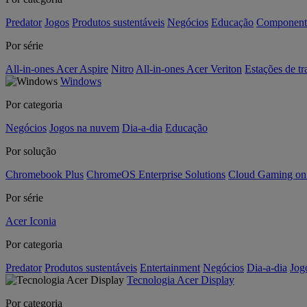
Predator
Jogos
Produtos sustentáveis
Negócios
Educação
Component
Por série
All-in-ones Acer Aspire
Nitro
All-in-ones Acer Veriton
Estações de tr
Windows
Por categoria
Negócios
Jogos na nuvem
Dia-a-dia
Educação
Por solução
Chromebook Plus
ChromeOS Enterprise Solutions
Cloud Gaming o
Por série
Acer Iconia
Por categoria
Predator
Produtos sustentáveis
Entertainment
Negócios
Dia-a-dia
Jog
Tecnologia Acer Display
Por categoria