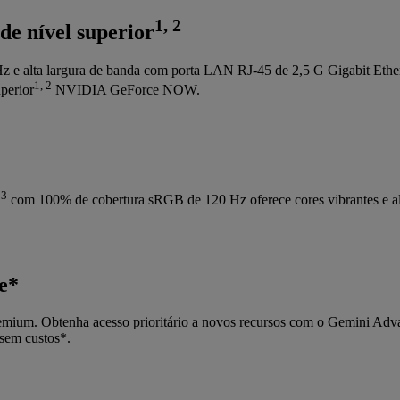
1, 2
 nível superior
 Hz e alta largura de banda com porta LAN RJ-45 de 2,5 G Gigabit Eth
1, 2
uperior
NVIDIA GeForce NOW.
3
a
com 100% de cobertura sRGB de 120 Hz oferece cores vibrantes e al
e*
emium. Obtenha acesso prioritário a novos recursos com o Gemini A
sem custos*.