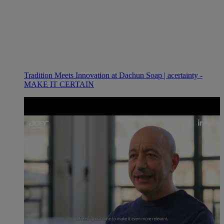
Tradition Meets Innovation at Dachun Soap | acertainty -
MAKE IT CERTAIN