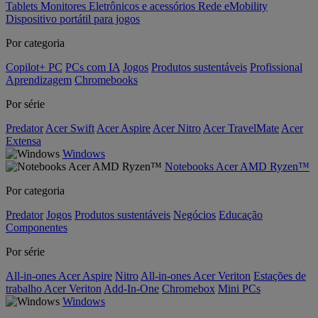
Tablets
Monitores
Eletrônicos e acessórios
Rede
eMobility
Dispositivo portátil para jogos
Por categoria
Copilot+ PC
PCs com IA
Jogos
Produtos sustentáveis
Profissional
Aprendizagem
Chromebooks
Por série
Predator
Acer Swift
Acer Aspire
Acer Nitro
Acer TravelMate
Acer
Extensa
Windows
Notebooks Acer AMD Ryzen™
Por categoria
Predator
Jogos
Produtos sustentáveis
Negócios
Educação
Componentes
Por série
All-in-ones Acer Aspire
Nitro
All-in-ones Acer Veriton
Estações de
trabalho Acer Veriton
Add-In-One
Chromebox
Mini PCs
Windows