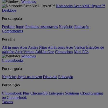
Windows
Notebooks Acer AMD Ryzen™
Desktops
Por categoria
Predator
Jogos
Produtos sustentáveis
Negócios
Educação
Componentes
Por série
All-in-ones Acer Aspire
Nitro
All-in-ones Acer Veriton
Estações de
trabalho Acer Veriton
Add-In-One
Chromebox
Mini PCs
Windows
Chromebooks
Por categoria
Negócios
Jogos na nuvem
Dia-a-dia
Educação
Por solução
Chromebook Plus
ChromeOS Enterprise Solutions
Cloud Gaming
on Chromebook
Tablets