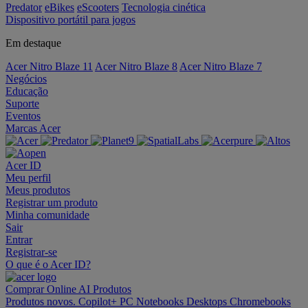
Predator
eBikes
eScooters
Tecnologia cinética
Dispositivo portátil para jogos
Em destaque
Acer Nitro Blaze 11
Acer Nitro Blaze 8
Acer Nitro Blaze 7
Negócios
Educação
Suporte
Eventos
Marcas Acer
Acer ID
Meu perfil
Meus produtos
Registrar um produto
Minha comunidade
Sair
Entrar
Registrar-se
O que é o Acer ID?
Comprar Online
AI
Produtos
Produtos novos.
Copilot+ PC
Notebooks
Desktops
Chromebooks