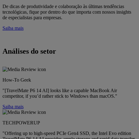
De dicas de produtividade e colaboração às últimas tendências
tecnológicas, fique por dentro do que importa com nossos insights
de especialistas para empresas.
Saiba mais
Análises do setor
How-To Geek
"[TravelMate P6 14 AI] looks like a capable MacBook Air
competitor, if you’d rather stick to Windows than macOS."
Saiba mais
TECHPOWERUP
"Offering up to high-speed PCIe Gen4 SSD, the Intel Evo edition
TravelMate P6 14 AI provides ample storage and rapid data transfer