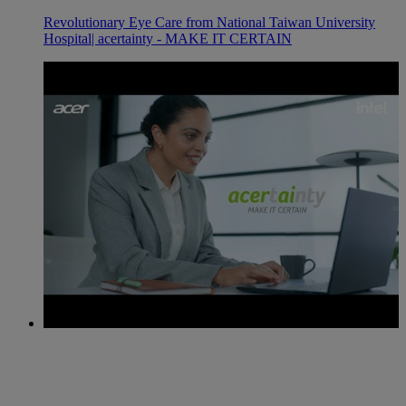
Revolutionary Eye Care from National Taiwan University
Hospital| acertainty - MAKE IT CERTAIN