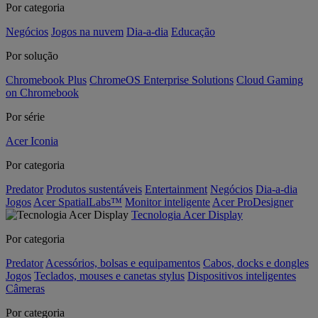
Por categoria
Negócios
Jogos na nuvem
Dia-a-dia
Educação
Por solução
Chromebook Plus
ChromeOS Enterprise Solutions
Cloud Gaming
on Chromebook
Por série
Acer Iconia
Por categoria
Predator
Produtos sustentáveis
Entertainment
Negócios
Dia-a-dia
Jogos
Acer SpatialLabs™
Monitor inteligente
Acer ProDesigner
Tecnologia Acer Display
Por categoria
Predator
Acessórios, bolsas e equipamentos
Cabos, docks e dongles
Jogos
Teclados, mouses e canetas stylus
Dispositivos inteligentes
Câmeras
Por categoria