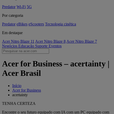
Predator
Wi-Fi
5G
Por categoria
Predator
eBikes
eScooters
Tecnologia cinética
Em destaque
Acer Nitro Blaze 11
Acer Nitro Blaze 8
Acer Nitro Blaze 7
Negócios
Educação
Suporte
Eventos
Acer for Business – acertainty |
Acer Brasil
Início
Acer for Business
acertainty
TENHA CERTEZA
Encontre o seu futuro equipado com IA com um PC equipado com