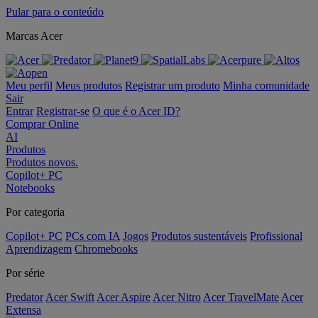
Pular para o conteúdo
Marcas Acer
Meu perfil
Meus produtos
Registrar um produto
Minha comunidade
Sair
Entrar
Registrar-se
O que é o Acer ID?
Comprar Online
AI
Produtos
Produtos novos.
Copilot+ PC
Notebooks
Por categoria
Copilot+ PC
PCs com IA
Jogos
Produtos sustentáveis
Profissional
Aprendizagem
Chromebooks
Por série
Predator
Acer Swift
Acer Aspire
Acer Nitro
Acer TravelMate
Acer
Extensa