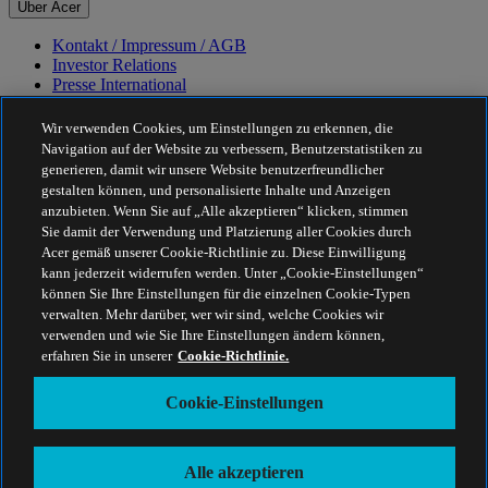
Über Acer
Kontakt / Impressum / AGB
Investor Relations
Presse International
Auszeichnungen
Veranstaltungen
Wir verwenden Cookies, um Einstellungen zu erkennen, die
Navigation auf der Website zu verbessern, Benutzerstatistiken zu
Nachhaltigkeit
generieren, damit wir unsere Website benutzerfreundlicher
gestalten können, und personalisierte Inhalte und Anzeigen
Nachhaltigkeit
anzubieten. Wenn Sie auf „Alle akzeptieren“ klicken, stimmen
Sie damit der Verwendung und Platzierung aller Cookies durch
Corporate Social Responsibility
Acer gemäß unserer Cookie-Richtlinie zu. Diese Einwilligung
CO2-Bilanz unserer Produkte
kann jederzeit widerrufen werden. Unter „Cookie-Einstellungen“
Project Humanity
können Sie Ihre Einstellungen für die einzelnen Cookie-Typen
Earthion
verwalten. Mehr darüber, wer wir sind, welche Cookies wir
Datenschutzrichtlinie
verwenden und wie Sie Ihre Einstellungen ändern können,
Cookie-Richtlinie
erfahren Sie in unserer
Cookie-Richtlinie.
Rechtlicher Hinweis
Zusätzliche rechtliche Informationen
Cookie-Einstellungen
Barrierefreiheitsrichtlinie
Cookie-Einstellungen
Österreich - Deutsch
Alle akzeptieren