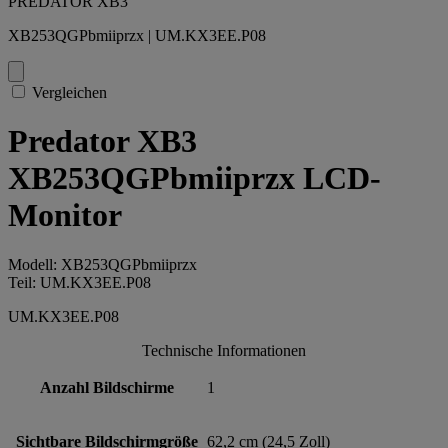
PREDATOR XB3
XB253QGPbmiiprzx | UM.KX3EE.P08
Vergleichen
Predator XB3
XB253QGPbmiiprzx LCD-
Monitor
Modell: XB253QGPbmiiprzx
Teil: UM.KX3EE.P08
UM.KX3EE.P08
Technische Informationen
Anzahl Bildschirme
1
Sichtbare Bildschirmgröße
62,2 cm (24,5 Zoll)