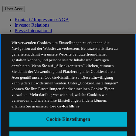
Über Acer
Kontakt / Impressum / AGB
Investor Relations
Presse International
Auszeichnungen
Veranstaltungen
Wir verwenden Cookies, um Einstellungen zu erkennen, die
Navigation auf der Website zu verbessern, Benutzerstatistiken zu
Nachhaltigkeit
generieren, damit wir unsere Website benutzerfreundlicher
gestalten können, und personalisierte Inhalte und Anzeigen
Nachhaltigkeit
anzubieten. Wenn Sie auf „Alle akzeptieren“ klicken, stimmen
Sie damit der Verwendung und Platzierung aller Cookies durch
Corporate Social Responsibility
Acer gemäß unserer Cookie-Richtlinie zu. Diese Einwilligung
CO2-Bilanz unserer Produkte
kann jederzeit widerrufen werden. Unter „Cookie-Einstellungen“
Project Humanity
können Sie Ihre Einstellungen für die einzelnen Cookie-Typen
Earthion
verwalten. Mehr darüber, wer wir sind, welche Cookies wir
Datenschutzrichtlinie
verwenden und wie Sie Ihre Einstellungen ändern können,
Cookie-Richtlinie
erfahren Sie in unserer
Cookie-Richtlinie.
Rechtlicher Hinweis
Zusätzliche rechtliche Informationen
Cookie-Einstellungen
Barrierefreiheitsrichtlinie
Cookie-Einstellungen
Österreich - Deutsch