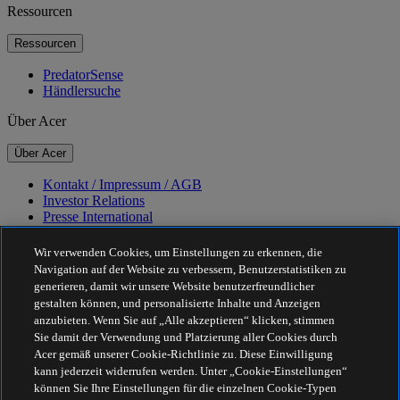
Ressourcen
Ressourcen
PredatorSense
Händlersuche
Über Acer
Über Acer
Kontakt / Impressum / AGB
Investor Relations
Presse International
Auszeichnungen
Veranstaltungen
Wir verwenden Cookies, um Einstellungen zu erkennen, die
Navigation auf der Website zu verbessern, Benutzerstatistiken zu
Nachhaltigkeit
generieren, damit wir unsere Website benutzerfreundlicher
gestalten können, und personalisierte Inhalte und Anzeigen
Nachhaltigkeit
anzubieten. Wenn Sie auf „Alle akzeptieren“ klicken, stimmen
Sie damit der Verwendung und Platzierung aller Cookies durch
Corporate Social Responsibility
Acer gemäß unserer Cookie-Richtlinie zu. Diese Einwilligung
CO2-Bilanz unserer Produkte
kann jederzeit widerrufen werden. Unter „Cookie-Einstellungen“
Project Humanity
können Sie Ihre Einstellungen für die einzelnen Cookie-Typen
Earthion