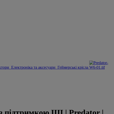
ктори
Електроніка та аксесуари
Геймерські крісла
підтримкою ШІ | Predator |