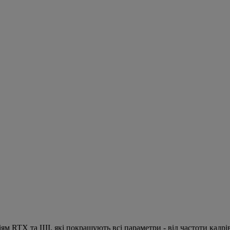
іям RTX та ШІ, які покращують всі параметри - від частоти кадрі