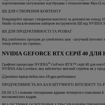
портативними потужними ноутбуками з технологіями Max-Q на б
ШІ ДЛЯ СТВОРЕННЯ КОНТЕНТУ
Покращуйте процес створення контенту за допомогою понад 100 
Studio та ексклюзивним набором інструментів ШІ від NVIDIA S
ШІ ДЛЯ ПРОДУКТИВНОСТІ ТА РОЗВАГ
Від улюблених програм до улюблених шоу - штучний інтелект 
тепер нічого не стримує.
NVIDIA GEFORCE RTX СЕРІЇ 40 ДЛЯ
®
Графічні процесори NVIDIA
GeForce RTX™ серії 40 для ноутбу
NVIDIA Ada Lovelace, яка забезпечує якісний стрибок як у прод
ПРОДУКТИВНІСТЬ НА БАЗІ ШТУЧНОГО ІНТЕЛЕКТУ ТА 
DLSS 3.5 з новими тензорними ядрами четвертого покоління й 
високоякісних кадрів.
РЕАЛІСТИЧНЕ ОСВІТЛЕННЯ З ТРАСУВАННЯМ ПРОМЕНІ