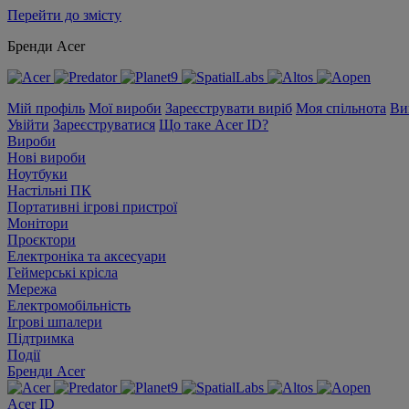
Перейти до змісту
Бренди Acer
Мій профіль
Мої вироби
Зареєструвати виріб
Моя спільнота
Ви
Увійти
Зареєструватися
Що таке Acer ID?
Вироби
Нові вироби
Ноутбуки
Настільні ПК
Портативні ігрові пристрої
Монітори
Проєктори
Електроніка та аксесуари
Геймерські крісла
Мережа
Електромобільність
Ігрові шпалери
Підтримка
Події
Бренди Acer
Acer ID