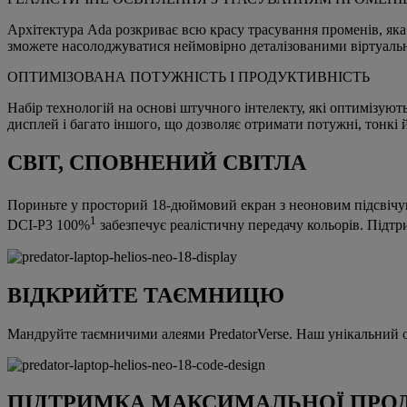
Архітектура Ada розкриває всю красу трасування променів, яка 
зможете насолоджуватися неймовірно деталізованими віртуальн
ОПТИМІЗОВАНА ПОТУЖНІСТЬ І ПРОДУКТИВНІСТЬ
Набір технологій на основі штучного інтелекту, які оптимізую
дисплей і багато іншого, що дозволяє отримати потужні, тонкі й
СВІТ, СПОВНЕНИЙ СВІТЛА
Пориньте у просторий 18-дюймовий екран з неоновим підсвіч
1
DCI-P3 100%
забезпечує реалістичну передачу кольорів. Під
ВІДКРИЙТЕ ТАЄМНИЦЮ
Мандруйте таємничими алеями PredatorVerse. Наш унікальний обр
ПІДТРИМКА МАКСИМАЛЬНОЇ ПРО