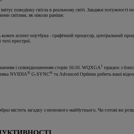
імітує поведінку світла в реальному світі. Завдяки потужності но
ими світами, як ніколи раніше.
ть кожен аспект ноутбука - графічний процесор, центральний проц
 тихі пристрої.
1
уванням і співвідношенням сторін 16:10. WQXGA
працює з блис
®
®
тримка NVIDIA
G-SYNC
та Advanced Optimus робить ваші віде
аз містить загадку з неонового майбутнього. Чи готові ви розши
ДУКТИВНОСТІ