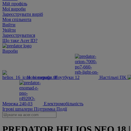
Мій профіль
Мої вироби
Зареєструвати виріб
Моя спільнота
Вийти
Увійти
Зареєструватися
Що таке Acer ID?
Вироби
Нові вироби
Ноутбуки
Настільні ПК
Мережа
Електромобільність
Ігрові шпалери
Підтримка
Події
PREDATOR HELIOS NEO 18 | 18