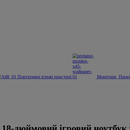
Портативні ігрові пристрої
Монітори
Проє
-дюймовий ігровий ноутбук з 