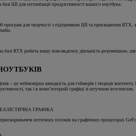
азі ШІ для оптимізації продуктивності вашого ноутбука.
програм для творчості з підтримкою ШІ та прискорення RTX, зок
tudio.
на базі RTX робить вашу повсякденну діяльність розумнішою, ш
 НОУТБУКІВ
ків – це неймовірна швидкість для геймерів і творців контенту
уктивності, так і в комп’ютерній графіці зі штучним інтелектом.
РЕАЛІСТИЧНА ГРАФІКА
прискорювачем оптичних потоків на графічних процесорах GeFor
В