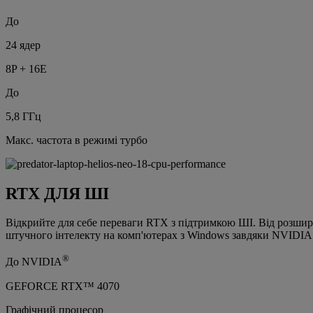
До
24 ядер
8P + 16E
До
5,8 ГГц
Макс. частота в режимі турбо
RTX ДЛЯ ШІ
Відкрийте для себе переваги RTX з підтримкою ШІ. Від розшир
штучного інтелекту на комп'ютерах з Windows завдяки NVID
®
До NVIDIA
GEFORCE RTX™ 4070
Графічний процесор