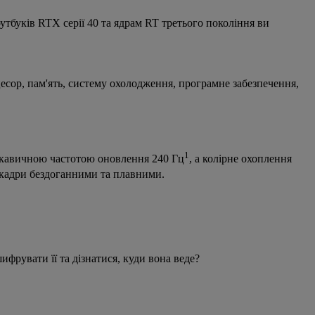
утбуків RTX серії 40 та ядрам RT третього покоління ви
есор, пам'ять, систему охолодження, програмне забезпечення,
1
кавичною частотою оновлення 240 Гц
, а колірне охоплення
окадри бездоганними та плавними.
фрувати її та дізнатися, куди вона веде?