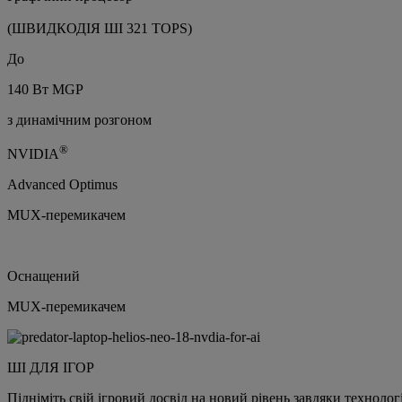
(ШВИДКОДІЯ ШІ 321 TOPS)
До
140 Вт MGP
з динамічним розгоном
®
NVIDIA
Advanced Optimus
MUX-перемикачем
Оснащений
MUX-перемикачем
ШІ ДЛЯ ІГОР
Підніміть свій ігровий досвід на новий рівень завдяки технолог