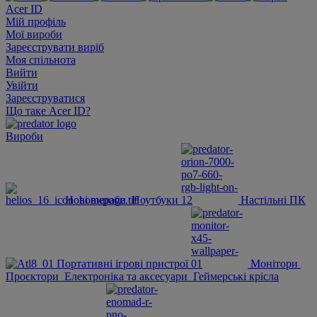
Acer ID
Мій профіль
Мої вироби
Зареєструвати виріб
Моя спільнота
Вийти
Увійти
Зареєструватися
Що таке Acer ID?
Вироби
Нові вироби
Ноутбуки
Настільні ПК
Портативні ігрові пристрої
Монітори
Проєктори
Електроніка та аксесуари
Геймерські крісла