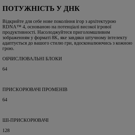
ПОТУЖНІСТЬ У ДНК
Відкрийте для себе нове покоління ігор з архітектурою
RDNA™ 4, основаною на потенціалі високої ігрової
продуктивності. Насолоджуйтеся приголомшливим
зображенням у форматі 8K, яке завдяки штучному інтелекту
адаптується до вашого стилю гри, вдосконалюючись з кожною
грою.
ОБЧИСЛЮВАЛЬНІ БЛОКИ
64
ПРИСКОРЮВАЧІ ПРОМЕНІВ
64
ШІ-ПРИСКОРЮВАЧІ
128