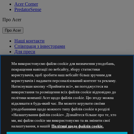
Acer Corner
PredatorSense
Про Acer
Про Acer
Наші контакти
Співпраця з інвесторами
Для преси
Нагороди
Події
Ми використовуємо файли cookie для визначення уподобань,
покращення навігації по вебсайту, збору статистики
Сталий розвиток
користувачів, щоб зробити наш вебсайт більш зручним для
користувачів і надавати персоналізований контент та рекламу.
Сталий розвиток
Натиснувши кнопку «Прийняти всі», ви погоджуєтеся на
використання та розміщення всіх файлів cookie відповідно до
Корпоративна соціальна відповідальність
політики компанії Acer щодо файлів cookie. Цю згоду можна
Вуглецевий слід товарів
відкликати в будь-який час. Ви можете керувати своїми
Проєкт Project Humanity
уподобаннями щодо кожного типу файлів cookie в розділі
Earthion
«Налаштування файлів cookie». Дізнайтеся більше про те, хто
Політика конфіденційності
ми, які файли cookie ми використовуємо та як змінити свої
Політика використання файлів cookie
налаштування, в нашій
Політиці щодо файлів cookie.
Правова інформація