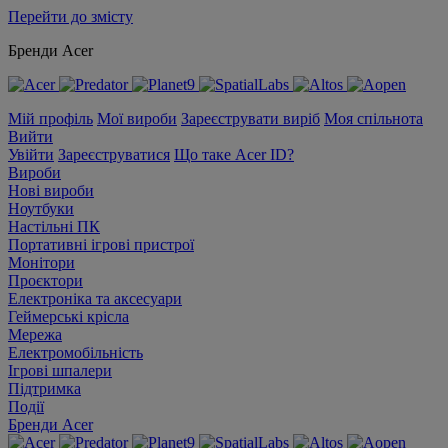
Перейти до змісту
Бренди Acer
Мій профіль
Мої вироби
Зареєструвати виріб
Моя спільнота
Вийти
Увійти
Зареєструватися
Що таке Acer ID?
Вироби
Нові вироби
Ноутбуки
Настільні ПК
Портативні ігрові пристрої
Монітори
Проєктори
Електроніка та аксесуари
Геймерські крісла
Мережа
Електромобільність
Ігрові шпалери
Підтримка
Події
Бренди Acer