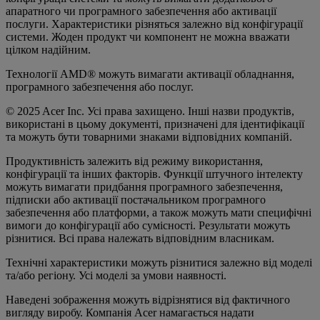
апаратного чи програмного забезпечення або активації
послуги. Характеристики різняться залежно від конфігурації
системи. Жоден продукт чи компонент не можна вважати
цілком надійним.
Технології AMD® можуть вимагати активації обладнання,
програмного забезпечення або послуг.
© 2025 Acer Inc. Усі права захищено. Інші назви продуктів,
використані в цьому документі, призначені для ідентифікації
та можуть бути товарними знаками відповідних компаній.
Продуктивність залежить від режиму використання,
конфігурації та інших факторів. Функції штучного інтелекту
можуть вимагати придбання програмного забезпечення,
підписки або активації постачальником програмного
забезпечення або платформи, а також можуть мати специфічні
вимоги до конфігурації або сумісності. Результати можуть
різнитися. Всі права належать відповідним власникам.
Технічні характеристики можуть різнитися залежно від моделі
та/або регіону. Усі моделі за умови наявності.
Наведені зображення можуть відрізнятися від фактичного
вигляду виробу. Компанія Acer намагається надати