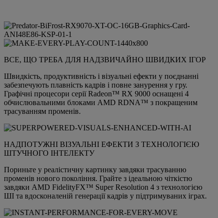
ВСЕ, ЩО ТРЕБА ДЛЯ НАДЗВИЧАЙНО ШВИДКИХ ІГОР
Швидкість, продуктивність і візуальні ефекти у поєднанні
забезпечують плавність кадрів і повне занурення у гру.
Графічні процесори серії Radeon™ RX 9000 оснащені 4
обчислювальними блоками AMD RDNA™ з покращеним
трасуванням променів.
НАДПОТУЖНІ ВІЗУАЛЬНІ ЕФЕКТИ З ТЕХНОЛОГІЄЮ
ШТУЧНОГО ІНТЕЛЕКТУ
Пориньте у реалістичну картинку завдяки трасуванню
променів нового покоління. Грайте з ідеальною чіткістю
завдяки AMD FidelityFX™ Super Resolution 4 з технологією
ШІ та вдосконаленій генерації кадрів у підтримуваних іграх.