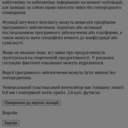
найточнішу та найповнішу інформацію на момент публікації,
але залишає за собою право вносити зміни без попереднього
сповіщення.
Функції штучного інтелекту можуть вимагати придбання
програмного забезпечення, підписки або активації
постачальником програмного забезпечення або платформи, а
також можуть мати специфічні вимоги до конфігурації або
сумісності.
Якщо не вказано інше, всі заяви про продуктивність
ґрунтуються на теоретичній продуктивності. У реальних
ситуаціях фактичні показники можуть відрізнятися.
Версії програмного забезпечення можуть бути змінені без
попередження.
Універсальний пластмасовий вентилятор має товщину лопаті
0,8 мм і повітряний потік прибл. 2,6 куб. футів/хв.
Повернення до верхніх позицій
Вироби
Вироби