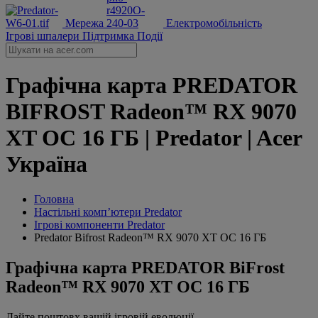
Мережа
Електромобільність
Ігрові шпалери
Підтримка
Події
Графічна карта PREDATOR
BIFROST Radeon™ RX 9070
XT OC 16 ГБ | Predator | Acer
Україна
Головна
Настільні комп’ютери Predator
Ігрові компоненти Predator
Predator Bifrost Radeon™ RX 9070 XT OC 16 ГБ
Графічна карта PREDATOR BiFrost
Radeon™ RX 9070 XT OC 16 ГБ
Дайте поштовх вашій ігровій еволюції