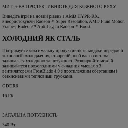
МИТТЄВА ПРОДУКТИВНІСТЬ ДЛЯ КОЖНОГО РУХУ
Виведіть ігри на новий рівень з AMD HYPR-RX,
використовуючи Radeon™ Super Resolution, AMD Fluid Motion
Frames, Radeon™ Anti-Lag та Radeon™ Boost.
ХОЛОДНИЙ ЯК СТАЛЬ
Підтримуйте максимальну продуктивність завдяки передовій
технології охолодження, створеній, щоб ваша система
залишалася холодною та потужною. Розширюйте межі й
залишайтеся прохолодними у складних умовах з 3
вентиляторами FrostBlade 4.0 з протилежним обертанням і
безкисневими тепловими трубками.
GDDR6
16 ГБ
ЗАГАЛЬНА ПОТУЖНІСТЬ
340 Вт