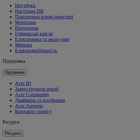
Ноутбуки
Настільні ПК
Портативні ігрові пристрої
Монітори
Проєктори
Геймерські крісла
Електроніка та аксесуари
Мережа
Електромобільність
Підтримка
Підтримка
Acer ID
Зареєструвати виріб
Acer Community
Драйвери та посібники
Acer Answers
Контакти сервісу
Ресурси
Ресурси