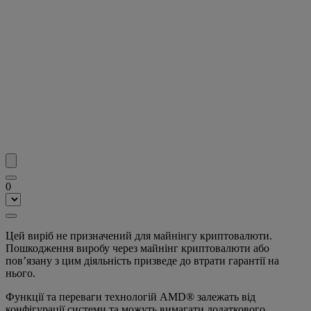
0
Цей виріб не призначений для майнінгу криптовалюти.
Пошкодження виробу через майнінг криптовалюти або
пов’язану з цим діяльність призведе до втрати гарантії на
нього.
Функції та переваги технологій AMD® залежать від
конфігурації системи та можуть вимагати додаткового