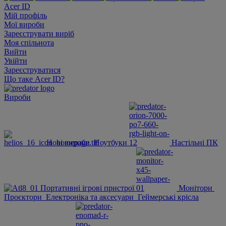
Acer ID
Мій профіль
Мої вироби
Зареєструвати виріб
Моя спільнота
Вийти
Увійти
Зареєструватися
Що таке Acer ID?
Вироби
Нові вироби
Ноутбуки
Настільні ПК
Портативні ігрові пристрої
Монітори
Проєктори
Електроніка та аксесуари
Геймерські крісла