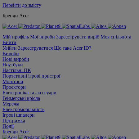
Перейти до змісту
Бренди Acer
Мій профіль
Мої вироби
Зареєструвати виріб
Моя спільнота
Вийти
Увійти
Зареєструватися
Що таке Acer ID?
Вироби
Нові вироби
Ноутбуки
Настільні ПК
Портативні ігрові пристрої
Монітори
Проєктори
Електроніка та аксесуари
Геймерські крісла
Мережа
Електромобільність
Ігрові шпалери
Підтримка
Події
Бренди Acer