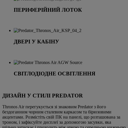
ПЕРИФЕРІЙНИЙ ЛОТОК
ДВЕРІ У КАБІНУ
СВІТЛОДІОДНЕ ОСВІТЛЕННЯ
ДИЗАЙН У СТИЛІ PREDATOR
Thronos Air перегукується зі знаковим Predator з його
бездоганним чорним сталевим каркасом та бірюзовими
акцентами. Розмістіть свій ПК на панелі, що розташована за
троном, і зафіксуйте дисплеї за допомогою засувки, яка
щільно затискає і проходить між аркою та середньою нижньою