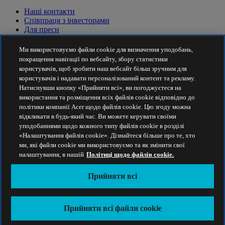
Наші контакти
Співпраця з інвесторами
Для преси
Нагороди
Події
Ми використовуємо файли cookie для визначення уподобань,
покращення навігації по вебсайту, збору статистики
Сталий розвиток
користувачів, щоб зробити наш вебсайт більш зручним для
користувачів і надавати персоналізований контент та рекламу.
Сталий розвиток
Натиснувши кнопку «Прийняти всі», ви погоджуєтеся на
використання та розміщення всіх файлів cookie відповідно до
Корпоративна соціальна відповідальність
політики компанії Acer щодо файлів cookie. Цю згоду можна
Вуглецевий слід товарів
відкликати в будь-який час. Ви можете керувати своїми
Проєкт Project Humanity
уподобаннями щодо кожного типу файлів cookie в розділі
Earthion
«Налаштування файлів cookie». Дізнайтеся більше про те, хто
Політика конфіденційності
ми, які файли cookie ми використовуємо та як змінити свої
Політика використання файлів cookie
налаштування, в нашій
Політиці щодо файлів cookie.
Правова інформація
Додаткова юридична інформація
Прийняти всі
Політика доступності
Прийняти всі
Україна - Українська
Прийняти всі файли сookie
© 2026 Acer Inc.