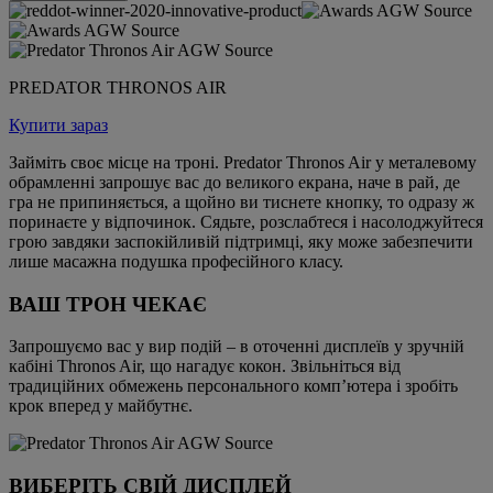
PREDATOR THRONOS AIR
Купити зараз
Займіть своє місце на троні. Predator Thronos Air у металевому
обрамленні запрошує вас до великого екрана, наче в рай, де
гра не припиняється, а щойно ви тиснете кнопку, то одразу ж
поринаєте у відпочинок. Сядьте, розслабтеся і насолоджуйтеся
грою завдяки заспокійливій підтримці, яку може забезпечити
лише масажна подушка професійного класу.
ВАШ ТРОН ЧЕКАЄ
Запрошуємо вас у вир подій – в оточенні дисплеїв у зручній
кабіні Thronos Air, що нагадує кокон. Звільніться від
традиційних обмежень персонального комп’ютера і зробіть
крок вперед у майбутнє.
ВИБЕРІТЬ СВІЙ ДИСПЛЕЙ