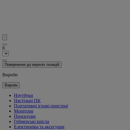
0
Повернення до верхніх позицій
Вироби
Вироби
Ноутбуки
Настільні ПК
Портативні ігрові пристрої
Монітори
Проєктори
Геймерські крісла
Електроніка та аксесуари