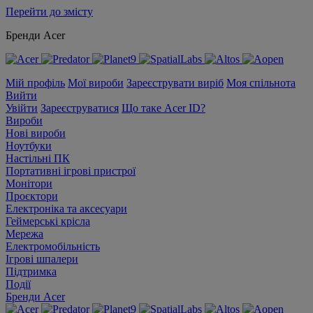
Перейти до змісту
Бренди Acer
Мій профіль
Мої вироби
Зареєструвати виріб
Моя спільнота
Вийти
Увійти
Зареєструватися
Що таке Acer ID?
Вироби
Нові вироби
Ноутбуки
Настільні ПК
Портативні ігрові пристрої
Монітори
Проєктори
Електроніка та аксесуари
Геймерські крісла
Мережа
Електромобільність
Ігрові шпалери
Підтримка
Події
Бренди Acer