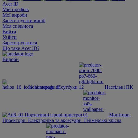
Acer ID
Мій профіль
Мої вироби
Зареєструвати виріб
Моя спільнота
Вийти
Увійти
Зареєструватися
Що таке Acer ID?
Вироби
Нові вироби
Ноутбуки
Настільні ПК
Портативні ігрові пристрої
Монітори
Проєктори
Електроніка та аксесуари
Геймерські крісла