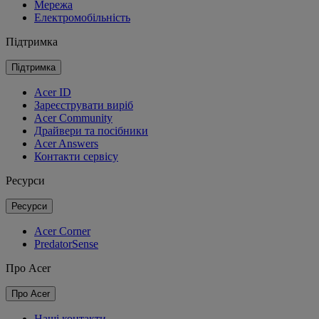
Мережа
Електромобільність
Підтримка
Підтримка
Acer ID
Зареєструвати виріб
Acer Community
Драйвери та посібники
Acer Answers
Контакти сервісу
Ресурси
Ресурси
Acer Corner
PredatorSense
Про Acer
Про Acer
Наші контакти