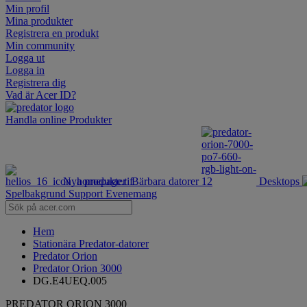
Min profil
Mina produkter
Registrera en produkt
Min community
Logga ut
Logga in
Registrera dig
Vad är Acer ID?
Handla online
Produkter
Nya produkter
Bärbara datorer
Desktops
Spelbakgrund
Support
Evenemang
Hem
Stationära Predator-datorer
Predator Orion
Predator Orion 3000
DG.E4UEQ.005
PREDATOR ORION 3000