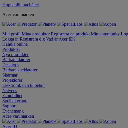
Hoppa till innehållet
Acer-varumärken
Min profil
Mina produkter
Registrera en produkt
Min community
Log
Logga in
Registrera dig
Vad är Acer ID?
Handla online
Produkter
Nya produkter
Bärbara datorer
Desktops
Bärbara speldatorer
Skärmar
Projektorer
Elektronik och tillbehör
Nätverk
E-mobilitet
Spelbakgrund
Support
Evenemang
Acer-varumärken
Acer ID