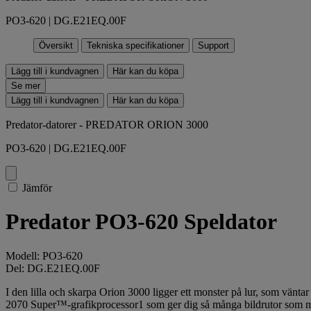
PO3-620 | DG.E21EQ.00F
Översikt
Tekniska specifikationer
Support
Lägg till i kundvagnen
Här kan du köpa
Se mer
Lägg till i kundvagnen
Här kan du köpa
Predator-datorer - PREDATOR ORION 3000
PO3-620 | DG.E21EQ.00F
Jämför
Predator PO3-620 Speldator
Modell: PO3-620
Del: DG.E21EQ.00F
I den lilla och skarpa Orion 3000 ligger ett monster på lur, som vänt
2070 Super™-grafikprocessor1 som ger dig så många bildrutor som mö