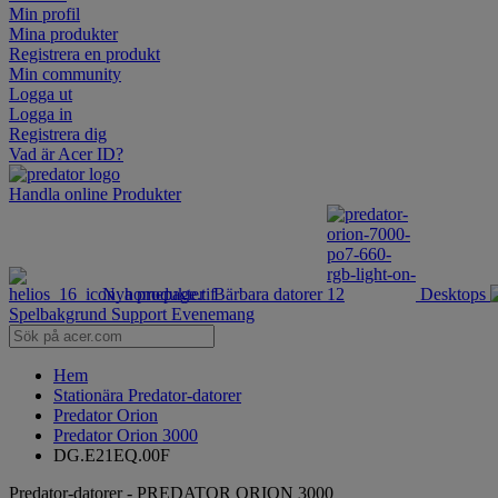
Min profil
Mina produkter
Registrera en produkt
Min community
Logga ut
Logga in
Registrera dig
Vad är Acer ID?
Handla online
Produkter
Nya produkter
Bärbara datorer
Desktops
Spelbakgrund
Support
Evenemang
Hem
Stationära Predator-datorer
Predator Orion
Predator Orion 3000
DG.E21EQ.00F
Predator-datorer - PREDATOR ORION 3000