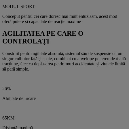
MODUL SPORT
Conceput pentru cei care doresc mai mult entuziasm, acest mod
oferă putere și capacitate de reacție maxime
AGILITATEA PE CARE O
CONTROLAȚI
Construit pentru agilitate absolută, sistemul său de suspensie cu un
singur culbutor față și spate, combinat cu anvelope pe teren de înaltă
tracțiune, face ca deplasarea pe drumuri accidentate și virajele limită
să pară simple.
26%
Abilitate de urcare
65KM
Distanță maximă