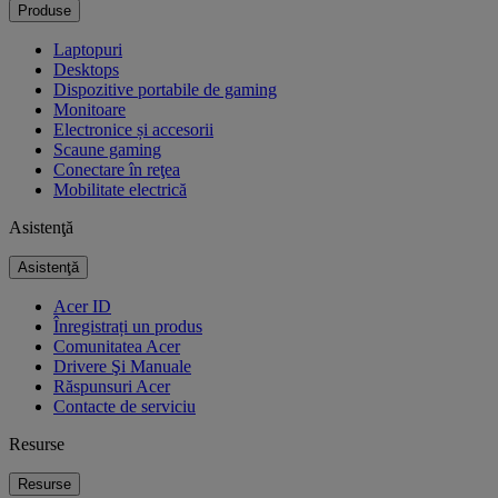
Produse
Laptopuri
Desktops
Dispozitive portabile de gaming
Monitoare
Electronice și accesorii
Scaune gaming
Conectare în reţea
Mobilitate electrică
Asistenţă
Asistenţă
Acer ID
Înregistrați un produs
Comunitatea Acer
Drivere Şi Manuale
Răspunsuri Acer
Contacte de serviciu
Resurse
Resurse