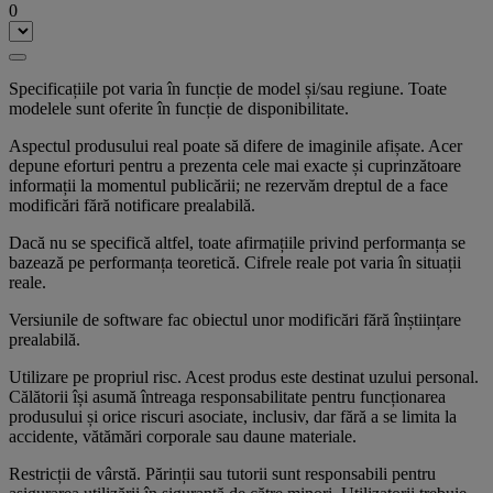
0
Specificațiile pot varia în funcție de model și/sau regiune. Toate
modelele sunt oferite în funcție de disponibilitate.
Aspectul produsului real poate să difere de imaginile afișate. Acer
depune eforturi pentru a prezenta cele mai exacte și cuprinzătoare
informații la momentul publicării; ne rezervăm dreptul de a face
modificări fără notificare prealabilă.
Dacă nu se specifică altfel, toate afirmațiile privind performanța se
bazează pe performanța teoretică. Cifrele reale pot varia în situații
reale.
Versiunile de software fac obiectul unor modificări fără înștiințare
prealabilă.
Utilizare pe propriul risc. Acest produs este destinat uzului personal.
Călătorii își asumă întreaga responsabilitate pentru funcționarea
produsului și orice riscuri asociate, inclusiv, dar fără a se limita la
accidente, vătămări corporale sau daune materiale.
Restricții de vârstă. Părinții sau tutorii sunt responsabili pentru