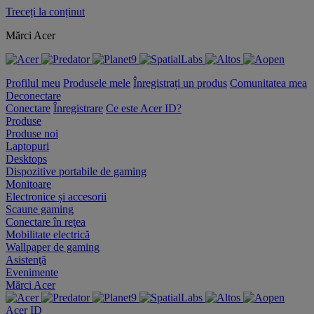
Treceți la conținut
Mărci Acer
Profilul meu
Produsele mele
Înregistrați un produs
Comunitatea mea
Deconectare
Conectare
Înregistrare
Ce este Acer ID?
Produse
Produse noi
Laptopuri
Desktops
Dispozitive portabile de gaming
Monitoare
Electronice și accesorii
Scaune gaming
Conectare în reţea
Mobilitate electrică
Wallpaper de gaming
Asistenţă
Evenimente
Mărci Acer
Acer ID