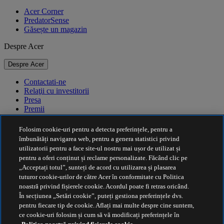
Acer Corner
PredatorSense
Găsește un magazin
Despre Acer
Despre Acer
Contactati-ne
Relaţii cu investitorii
Presa
Premii
Evenimente
Folosim cookie-uri pentru a detecta preferințele, pentru a
Durabilitate
îmbunătăți navigarea web, pentru a genera statistici privind
utilizatorii pentru a face site-ul nostru mai ușor de utilizat și
Durabilitate
pentru a oferi conținut și reclame personalizate. Făcând clic pe
„Acceptați totul”, sunteți de acord cu utilizarea și plasarea
Responsabilitate socială a corporației
tuturor cookie-urilor de către Acer în conformitate cu Politica
Amprenta de carbon a produselor
noastră privind fișierele cookie. Acordul poate fi retras oricând.
Project Humanity
În secțiunea „Setări cookie”, puteți gestiona preferințele dvs.
Earthion
pentru fiecare tip de cookie. Aflați mai multe despre cine suntem,
Politica de Confidenţialitate
ce cookie-uri folosim și cum să vă modificați preferințele în
Politica privind modulele cookie