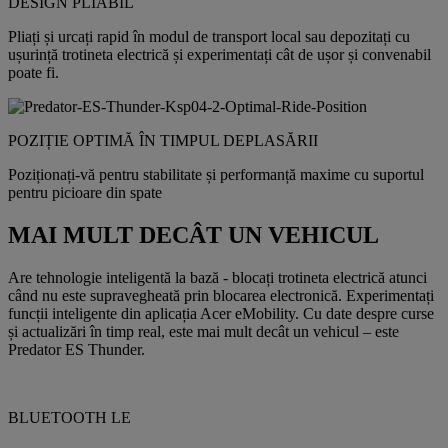
DESIGN PLIABIL
Pliați și urcați rapid în modul de transport local sau depozitați cu
ușurință trotineta electrică și experimentați cât de ușor și convenabil
poate fi.
POZIȚIE OPTIMĂ ÎN TIMPUL DEPLASĂRII
Poziționați-vă pentru stabilitate și performanță maxime cu suportul
pentru picioare din spate
MAI MULT DECÂT UN VEHICUL
Are tehnologie inteligentă la bază - blocați trotineta electrică atunci
când nu este supravegheată prin blocarea electronică. Experimentați
funcții inteligente din aplicația Acer eMobility. Cu date despre curse
și actualizări în timp real, este mai mult decât un vehicul – este
Predator ES Thunder.
BLUETOOTH LE