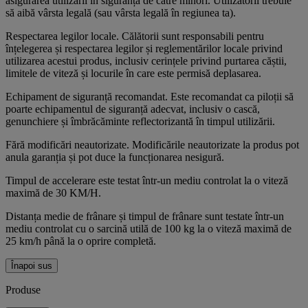
asigurarea utilizării în siguranță de către minori. Utilizatorii trebuie
să aibă vârsta legală (sau vârsta legală în regiunea ta).
Respectarea legilor locale. Călătorii sunt responsabili pentru
înțelegerea și respectarea legilor și reglementărilor locale privind
utilizarea acestui produs, inclusiv cerințele privind purtarea căștii,
limitele de viteză și locurile în care este permisă deplasarea.
Echipament de siguranță recomandat. Este recomandat ca piloții să
poarte echipamentul de siguranță adecvat, inclusiv o cască,
genunchiere și îmbrăcăminte reflectorizantă în timpul utilizării.
Fără modificări neautorizate. Modificările neautorizate la produs pot
anula garanția și pot duce la funcționarea nesigură.
Timpul de accelerare este testat într-un mediu controlat la o viteză
maximă de 30 KM/H.
Distanța medie de frânare și timpul de frânare sunt testate într-un
mediu controlat cu o sarcină utilă de 100 kg la o viteză maximă de
25 km/h până la o oprire completă.
Înapoi sus
Produse