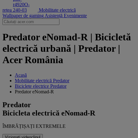
reţea
Mobilitate electrică
Wallpaper de gaming
Asistenţă
Evenimente
Predator eNomad-R | Bicicletă
electrică urbană | Predator |
Acer România
Acasă
‌Mobilitate electrică Predator
Biciclete electrice Predator
Predator eNomad-R
Predator
Bicicleta electrică eNomad-R
ÎMBRĂȚIȘAȚI EXTREMELE
Vizionați videoclipul