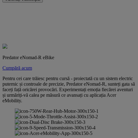
Predator eNomad-R eBike
Cumpără acum
Pentru cei care trăiesc pentru cursă - proiectată cu un sistem electric
puternic și controale de precizie, Predator eNomad-R, sunteți gata să
faceți față oricărei provocări. Experimentați emoția fiecărei aventuri
și urmăriți-vă calea pe măsură ce avansați cu aplicația Acer
eMobility.