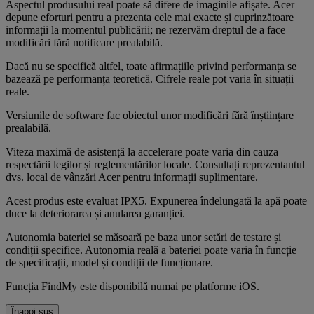
Aspectul produsului real poate să difere de imaginile afișate. Acer
depune eforturi pentru a prezenta cele mai exacte și cuprinzătoare
informații la momentul publicării; ne rezervăm dreptul de a face
modificări fără notificare prealabilă.
Dacă nu se specifică altfel, toate afirmațiile privind performanța se
bazează pe performanța teoretică. Cifrele reale pot varia în situații
reale.
Versiunile de software fac obiectul unor modificări fără înștiințare
prealabilă.
Viteza maximă de asistență la accelerare poate varia din cauza
respectării legilor și reglementărilor locale. Consultați reprezentantul
dvs. local de vânzări Acer pentru informații suplimentare.
Acest produs este evaluat IPX5. Expunerea îndelungată la apă poate
duce la deteriorarea și anularea garanției.
Autonomia bateriei se măsoară pe baza unor setări de testare și
condiții specifice. Autonomia reală a bateriei poate varia în funcție
de specificații, model și condiții de funcționare.
Funcția FindMy este disponibilă numai pe platforme iOS.
Înapoi sus