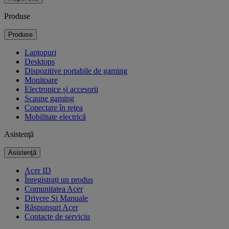
Produse
Produse
Laptopuri
Desktops
Dispozitive portabile de gaming
Monitoare
Electronice și accesorii
Scaune gaming
Conectare în reţea
Mobilitate electrică
Asistenţă
Asistenţă
Acer ID
Înregistrați un produs
Comunitatea Acer
Drivere Şi Manuale
Răspunsuri Acer
Contacte de serviciu