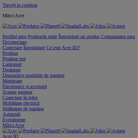
Treceți la conținut
Mărci Acer
Profilul meu
Produsele mele
Înregistrați un produs
Comunitatea mea
Deconectare
Conectare
Înregistrare
Ce este Acer ID?
Produse
Produse noi
Laptopuri
Desktops
Dispozitive portabile de gaming
Monitoare
Electronice și accesorii
Scaune gaming
Conectare în reţea
Mobilitate electrică
Wallpaper de gaming
Asistenţă
Evenimente
Mărci Acer
Acer ID