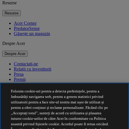
Resurse
Resurse
Acer Corner
PredatorSense
Găsește un magazin
Despre Acer
Despre Acer
Contactati-ne
Relaţii cu investitorii
Presa
Premii
Evenimente
Folosim cookie-uri pentru a detecta preferințele, pentru a
Durabilitate
îmbunătăți navigarea web, pentru a genera statistici privind
utilizatorii pentru a face site-ul nostru mai ușor de utilizat și
Durabilitate
pentru a oferi conținut și reclame personalizate. Făcând clic pe
„Acceptați totul”, sunteți de acord cu utilizarea și plasarea
Responsabilitate socială a corporației
tuturor cookie-urilor de către Acer în conformitate cu Politica
Amprenta de carbon a produselor
noastră privind fișierele cookie. Acordul poate fi retras oricând.
Project Humanity