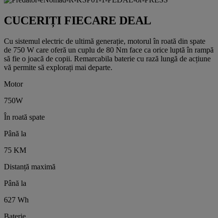
CUCERIȚI FIECARE DEAL
Cu sistemul electric de ultimă generație, motorul în roată din spate
de 750 W care oferă un cuplu de 80 Nm face ca orice luptă în rampă
să fie o joacă de copii. Remarcabila baterie cu rază lungă de acțiune
vă permite să explorați mai departe.
Motor
750W
În roată spate
Până la
75 KM
Distanță maximă
Până la
627 Wh
Baterie