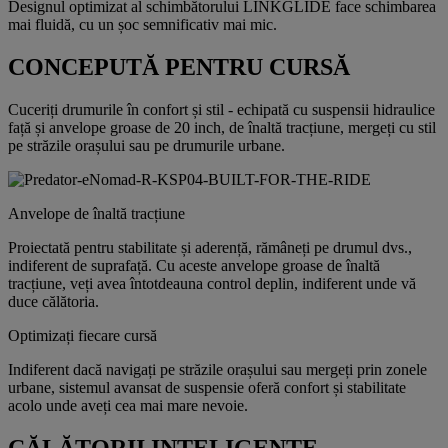
Designul optimizat al schimbătorului LINKGLIDE face schimbarea
mai fluidă, cu un șoc semnificativ mai mic.
CONCEPUTĂ PENTRU CURSĂ
Cuceriți drumurile în confort și stil - echipată cu suspensii hidraulice
față și anvelope groase de 20 inch, de înaltă tracțiune, mergeți cu stil
pe străzile orașului sau pe drumurile urbane.
Anvelope de înaltă tracțiune
Proiectată pentru stabilitate și aderență, rămâneți pe drumul dvs.,
indiferent de suprafață. Cu aceste anvelope groase de înaltă
tracțiune, veți avea întotdeauna control deplin, indiferent unde vă
duce călătoria.
Optimizați fiecare cursă
Indiferent dacă navigați pe străzile orașului sau mergeți prin zonele
urbane, sistemul avansat de suspensie oferă confort și stabilitate
acolo unde aveți cea mai mare nevoie.
CĂLĂTORII INTELIGENTE,