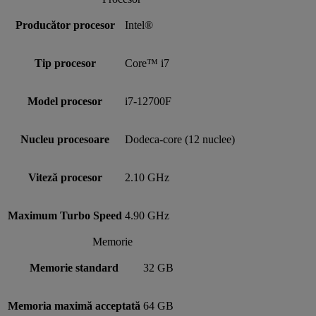
Producător procesor
Intel®
Tip procesor
Core™ i7
Model procesor
i7-12700F
Nucleu procesoare
Dodeca-core (12 nuclee)
Viteză procesor
2.10 GHz
Maximum Turbo Speed
4.90 GHz
Memorie
Memorie standard
32 GB
Memoria maximă acceptată
64 GB