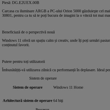
Piesă: DG.E2UEX.00B
Carcasa cu iluminare ARGB a PC-ului Orion 5000 găzduieşte cel mai 
30801, pentru ca tu să te poți bucura de imagini la o viteză tot mai mar
Beneficiază de o perspectivă nouă
Windows 11 oferă un spațiu calm și creativ, unde îți poți urmări pasiuni
conținutul favorit.
Putere pentru toți utilizatorii
Îmbunătățiți-vă utilizarea zilnică cu performanță în deplasare. Ideal pe
Sistem de operare
Sistem de operare
Windows 11 Home
Arhitectură sistem de operare
64 biţi
Procesor