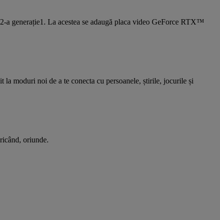
 12-a generație1. La acestea se adaugă placa video GeForce RTX™
 la moduri noi de a te conecta cu persoanele, știrile, jocurile și
oricând, oriunde.