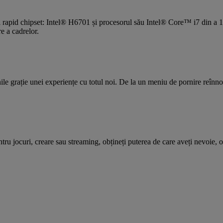
rapid chipset: Intel® H6701 și procesorul său Intel® Core™ i7 din a
e a cadrelor.
le grație unei experiențe cu totul noi. De la un meniu de pornire reînnoit
ntru jocuri, creare sau streaming, obțineți puterea de care aveți nevoie, 