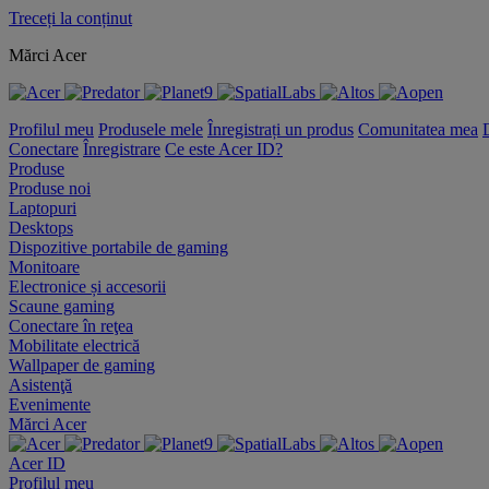
Treceți la conținut
Mărci Acer
Profilul meu
Produsele mele
Înregistrați un produs
Comunitatea mea
Conectare
Înregistrare
Ce este Acer ID?
Produse
Produse noi
Laptopuri
Desktops
Dispozitive portabile de gaming
Monitoare
Electronice și accesorii
Scaune gaming
Conectare în reţea
Mobilitate electrică
Wallpaper de gaming
Asistenţă
Evenimente
Mărci Acer
Acer ID
Profilul meu