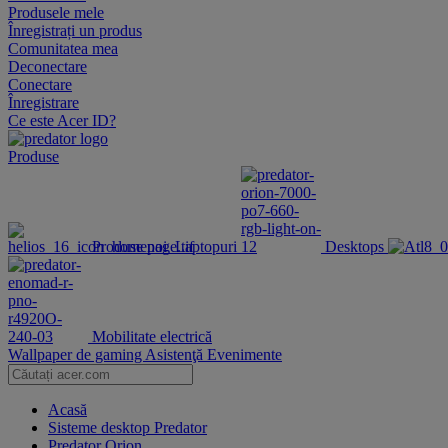
Produsele mele
Înregistrați un produs
Comunitatea mea
Deconectare
Conectare
Înregistrare
Ce este Acer ID?
Produse
Produse noi
Laptopuri
Desktops
Mobilitate electrică
Wallpaper de gaming
Asistenţă
Evenimente
Acasă
Sisteme desktop Predator
Predator Orion