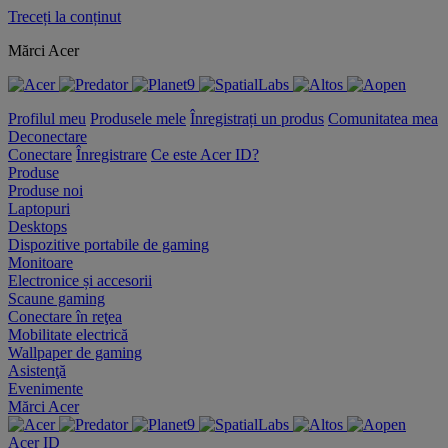
Treceți la conținut
Mărci Acer
Profilul meu
Produsele mele
Înregistrați un produs
Comunitatea mea
Deconectare
Conectare
Înregistrare
Ce este Acer ID?
Produse
Produse noi
Laptopuri
Desktops
Dispozitive portabile de gaming
Monitoare
Electronice și accesorii
Scaune gaming
Conectare în reţea
Mobilitate electrică
Wallpaper de gaming
Asistenţă
Evenimente
Mărci Acer
Acer ID