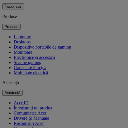
Înapoi sus
Produse
Produse
Laptopuri
Desktops
Dispozitive portabile de gaming
Monitoare
Electronice și accesorii
Scaune gaming
Conectare în reţea
Mobilitate electrică
Asistenţă
Asistenţă
Acer ID
Înregistrați un produs
Comunitatea Acer
Drivere Şi Manuale
Răspunsuri Acer