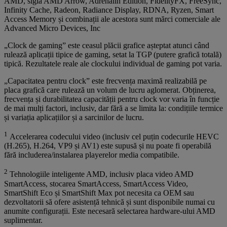
AMD, sigla AMD Arrow, Adrenalin Edition, FidelityFX, FreeSync,
Infinity Cache, Radeon, Radiance Display, RDNA, Ryzen, Smart
Access Memory și combinații ale acestora sunt mărci comerciale ale
Advanced Micro Devices, Inc
„Clock de gaming” este ceasul plăcii grafice așteptat atunci când
rulează aplicații tipice de gaming, setat la TGP (putere grafică totală)
tipică. Rezultatele reale ale clockului individual de gaming pot varia.
„Capacitatea pentru clock” este frecvența maximă realizabilă pe
placa grafică care rulează un volum de lucru aglomerat. Obținerea,
frecvența și durabilitatea capacității pentru clock vor varia în funcție
de mai mulți factori, inclusiv, dar fără a se limita la: condițiile termice
și variația aplicațiilor și a sarcinilor de lucru.
1
Accelerarea codecului video (inclusiv cel puțin codecurile HEVC
(H.265), H.264, VP9 și AV1) este supusă și nu poate fi operabilă
fără includerea/instalarea playerelor media compatibile.
2
Tehnologiile inteligente AMD, inclusiv placa video AMD
SmartAccess, stocarea SmartAccess, SmartAccess Video,
SmartShift Eco și SmartShift Max pot necesita ca OEM sau
dezvoltatorii să ofere asistență tehnică și sunt disponibile numai cu
anumite configurații. Este necesară selectarea hardware-ului AMD
suplimentar.