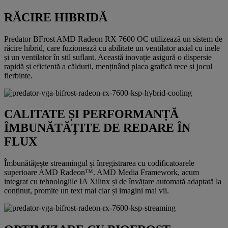
RĂCIRE HIBRIDĂ
Predator BFrost AMD Radeon RX 7600 OC utilizează un sistem de
răcire hibrid, care fuzionează cu abilitate un ventilator axial cu inele
și un ventilator în stil suflant. Această inovație asigură o dispersie
rapidă și eficientă a căldurii, menținând placa grafică rece și jocul
fierbinte.
CALITATE ȘI PERFORMANȚĂ
ÎMBUNĂTĂȚITE DE REDARE ÎN
FLUX
Îmbunătățește streamingul și înregistrarea cu codificatoarele
superioare AMD Radeon™. AMD Media Framework, acum
integrat cu tehnologiile IA Xilinx și de învățare automată adaptată la
conținut, promite un text mai clar și imagini mai vii.