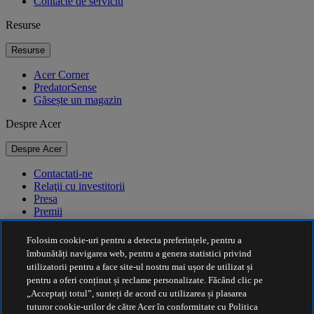
Contacte de serviciu
Resurse
Resurse
Acer Corner
PredatorSense
Găsește un magazin
Despre Acer
Despre Acer
Contactati-ne
Relaţii cu investitorii
Presa
Premii
Evenimente
Folosim cookie-uri pentru a detecta preferințele, pentru a
Durabilitate
îmbunătăți navigarea web, pentru a genera statistici privind
utilizatorii pentru a face site-ul nostru mai ușor de utilizat și
Durabilitate
pentru a oferi conținut și reclame personalizate. Făcând clic pe
„Acceptați totul”, sunteți de acord cu utilizarea și plasarea
Responsabilitate socială a corporației
tuturor cookie-urilor de către Acer în conformitate cu Politica
Amprenta de carbon a produselor