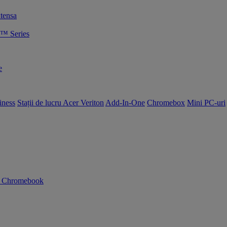
tensa
™ Series
e
iness
Stații de lucru Acer Veriton
Add-In-One
Chromebox
Mini PC-uri
n Chromebook