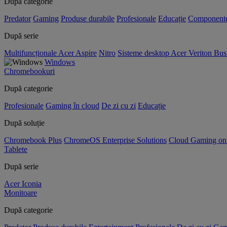
După categorie
Predator
Gaming
Produse durabile
Profesionale
Educație
Component
După serie
Multifuncționale Acer Aspire
Nitro
Sisteme desktop Acer Veriton Bus
Windows
Chromebookuri
După categorie
Profesionale
Gaming în cloud
De zi cu zi
Educație
După soluție
Chromebook Plus
ChromeOS Enterprise Solutions
Cloud Gaming o
Tablete
După serie
Acer Iconia
Monitoare
După categorie