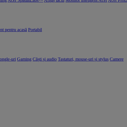
ing
Acer SpatialLabs™
Afişaj tactil
Monitor inteligent Acer
Acer ProD
nt pentru acasă
Portabil
dongle-uri
Gaming
Căști și audio
Tastaturi, mouse-uri și stylus
Camere