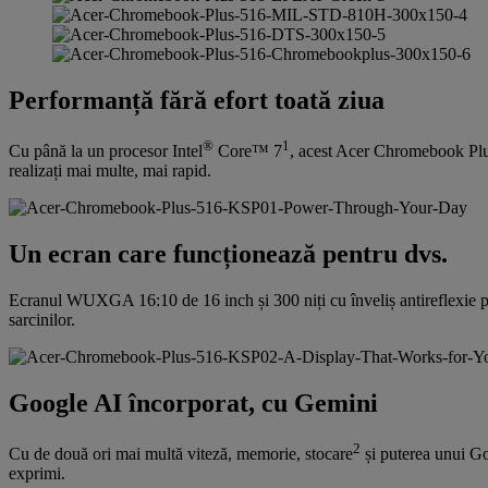
Performanță fără efort toată ziua
®
1
Cu până la un procesor Intel
Core™ 7
, acest Acer Chromebook Plus 
realizați mai multe, mai rapid.
Un ecran care funcționează pentru dvs.
Ecranul WUXGA 16:10 de 16 inch și 300 niți cu înveliș antireflexie păstr
sarcinilor.
Google AI încorporat, cu Gemini
2
Cu de două ori mai multă viteză, memorie, stocare
și puterea unui G
exprimi.