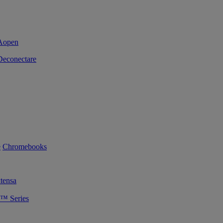
Deconectare
e
Chromebooks
tensa
™ Series