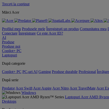
Treceți la conținut
Mărci Acer
Profilul meu
Produsele mele
Înregistrați un produs
Comunitatea mea
Conectare
Înregistrare
Ce este Acer ID?
AI
Produse
Produse noi
Copilot+ PC
Laptopuri
După categorie
Copilot+ PC
PC-uri AI
Gaming
Produse durabile
Profesional
Învățar
După serie
Predator
Acer Swift
Acer Aspire
Acer Nitro
Acer TravelMate
Acer Ex
Windows
Laptopuri Acer AMD Ryzen
Desktops