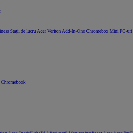
e
iness
Stații de lucru Acer Veriton
Add-In-One
Chromebox
Mini PC-uri
n Chromebook