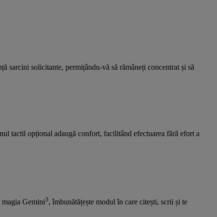
ță sarcini solicitante, permițându-vă să rămâneți concentrat și să
l tactil opțional adaugă confort, facilitând efectuarea fără efort a
3
u magia Gemini
, îmbunătățește modul în care citești, scrii și te