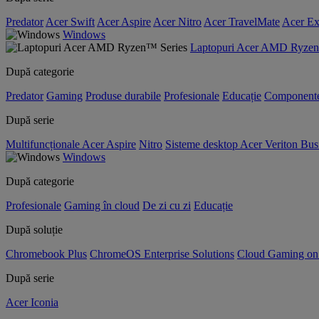
Predator
Acer Swift
Acer Aspire
Acer Nitro
Acer TravelMate
Acer Ex
Windows
Laptopuri Acer AMD Ryzen
După categorie
Predator
Gaming
Produse durabile
Profesionale
Educație
Component
După serie
Multifuncționale Acer Aspire
Nitro
Sisteme desktop Acer Veriton Bus
Windows
După categorie
Profesionale
Gaming în cloud
De zi cu zi
Educație
După soluție
Chromebook Plus
ChromeOS Enterprise Solutions
Cloud Gaming o
După serie
Acer Iconia