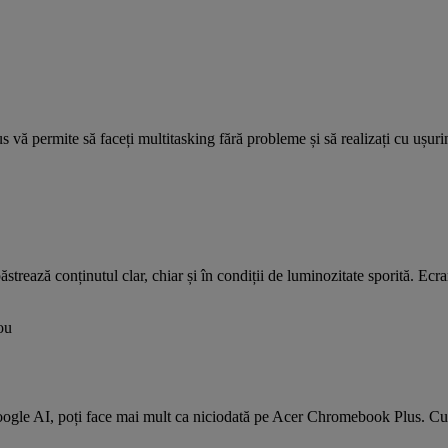
vă permite să faceți multitasking fără probleme și să realizați cu ușurin
ează conținutul clar, chiar și în condiții de luminozitate sporită. Ecranu
oogle AI, poți face mai mult ca niciodată pe Acer Chromebook Plus. C