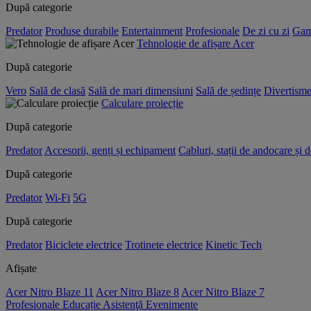
După categorie
Predator
Produse durabile
Entertainment
Profesionale
De zi cu zi
Gam
Tehnologie de afișare Acer
După categorie
Vero
Sală de clasă
Sală de mari dimensiuni
Sală de ședințe
Divertisme
Calculare proiecție
După categorie
Predator
Accesorii, genți și echipament
Cabluri, stații de andocare și 
După categorie
Predator
Wi-Fi
5G
După categorie
Predator
Biciclete electrice
Trotinete electrice
Kinetic Tech
Afișate
Acer Nitro Blaze 11
Acer Nitro Blaze 8
Acer Nitro Blaze 7
Profesionale
Educație
Asistenţă
Evenimente