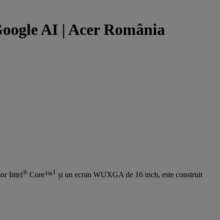
oogle AI | Acer România
®
1
r Intel
Core™
și un ecran WUXGA de 16 inch, este construit