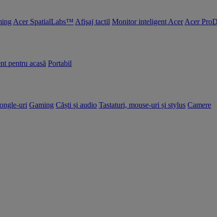
ing
Acer SpatialLabs™
Afişaj tactil
Monitor inteligent Acer
Acer ProD
nt pentru acasă
Portabil
dongle-uri
Gaming
Căști și audio
Tastaturi, mouse-uri și stylus
Camere