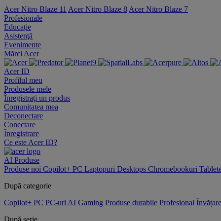
Acer Nitro Blaze 11
Acer Nitro Blaze 8
Acer Nitro Blaze 7
Profesionale
Educație
Asistenţă
Evenimente
Mărci Acer
Acer ID
Profilul meu
Produsele mele
Înregistrați un produs
Comunitatea mea
Deconectare
Conectare
Înregistrare
Ce este Acer ID?
AI
Produse
Produse noi
Copilot+ PC
Laptopuri
Desktops
Chromebookuri
Tablet
După categorie
Copilot+ PC
PC-uri AI
Gaming
Produse durabile
Profesional
Învățar
După serie