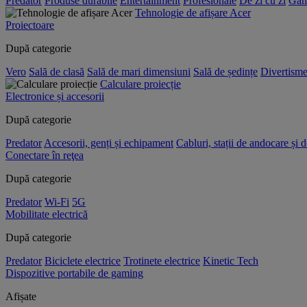
Predator
Produse durabile
Entertainment
Profesionale
De zi cu zi
Gam
Tehnologie de afișare Acer
Proiectoare
După categorie
Vero
Sală de clasă
Sală de mari dimensiuni
Sală de ședințe
Divertisme
Calculare proiecție
Electronice și accesorii
După categorie
Predator
Accesorii, genți și echipament
Cabluri, stații de andocare și 
Conectare în reţea
După categorie
Predator
Wi-Fi
5G
Mobilitate electrică
După categorie
Predator
Biciclete electrice
Trotinete electrice
Kinetic Tech
Dispozitive portabile de gaming
Afișate