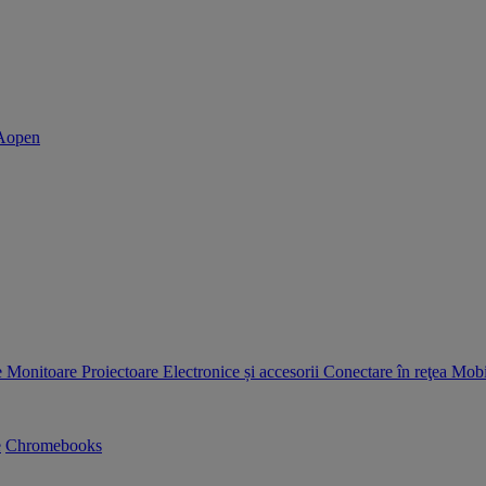
e
Monitoare
Proiectoare
Electronice și accesorii
Conectare în reţea
Mobil
e
Chromebooks