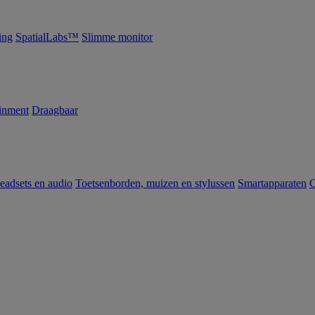
ing
SpatialLabs™
Slimme monitor
inment
Draagbaar
eadsets en audio
Toetsenborden, muizen en stylussen
Smartapparaten
C