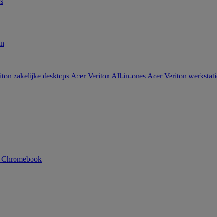
s
en
iton zakelijke desktops
Acer Veriton All-in-ones
Acer Veriton werkstat
n Chromebook