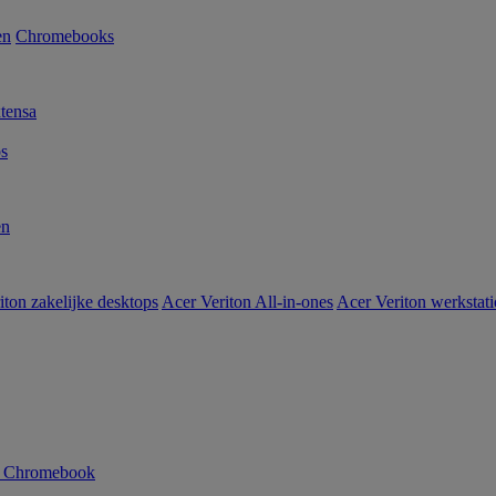
en
Chromebooks
tensa
s
en
iton zakelijke desktops
Acer Veriton All-in-ones
Acer Veriton werkstat
n Chromebook