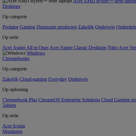
Acer AMD Ryzen™ serie laptop
Desktops
Op categorie
Predator
Gaming
Duurzame producten
Zakelijk
Onderwijs
Onderdel
Op serie
Acer Aspire All in Ones
Acer Aspire Classic Desktops
Nitro
Acer Ver
Windows
Chromebooks
Op categorie
Zakelijk
Cloud-gaming
Everyday
Onderwijs
Op oplossing
Chromebook Plus
ChromeOS Enterprise Solutions
Cloud Gaming o
Tablets
Op serie
Acer Iconia
Monitoren