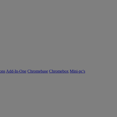
ions
Add-In-One
Chromebase
Chromebox
Mini-pc's