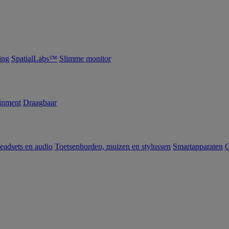
ing
SpatialLabs™
Slimme monitor
inment
Draagbaar
eadsets en audio
Toetsenborden, muizen en stylussen
Smartapparaten
C