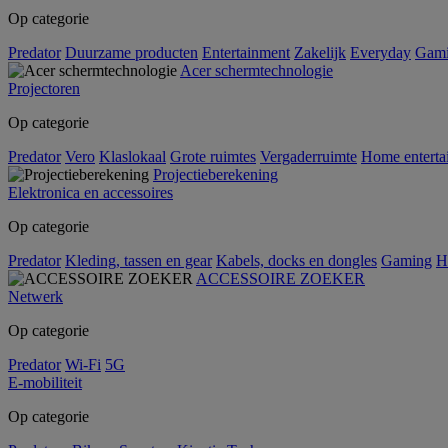
Op categorie
Predator
Duurzame producten
Entertainment
Zakelijk
Everyday
Gam
Acer schermtechnologie
Projectoren
Op categorie
Predator
Vero
Klaslokaal
Grote ruimtes
Vergaderruimte
Home enterta
Projectieberekening
Elektronica en accessoires
Op categorie
Predator
Kleding, tassen en gear
Kabels, docks en dongles
Gaming
H
ACCESSOIRE ZOEKER
Netwerk
Op categorie
Predator
Wi-Fi
5G
E-mobiliteit
Op categorie