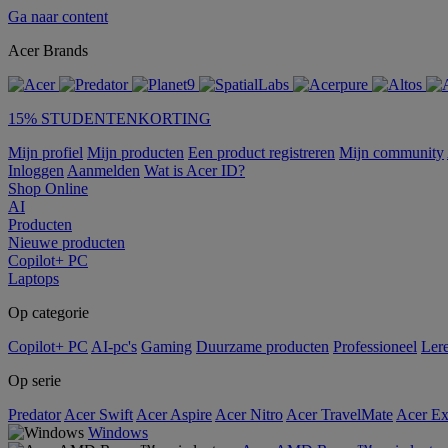
Ga naar content
Acer Brands
15% STUDENTENKORTING
Mijn profiel
Mijn producten
Een product registreren
Mijn community
Inloggen
Aanmelden
Wat is Acer ID?
Shop Online
AI
Producten
Nieuwe producten
Copilot+ PC
Laptops
Op categorie
Copilot+ PC
AI-pc's
Gaming
Duurzame producten
Professioneel
Ler
Op serie
Predator
Acer Swift
Acer Aspire
Acer Nitro
Acer TravelMate
Acer Ex
Windows