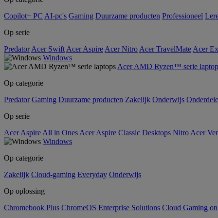
Copilot+ PC
AI-pc's
Gaming
Duurzame producten
Professioneel
Ler
Op serie
Predator
Acer Swift
Acer Aspire
Acer Nitro
Acer TravelMate
Acer Ex
Windows
Acer AMD Ryzen™ serie laptop
Op categorie
Predator
Gaming
Duurzame producten
Zakelijk
Onderwijs
Onderdel
Op serie
Acer Aspire All in Ones
Acer Aspire Classic Desktops
Nitro
Acer Ver
Windows
Op categorie
Zakelijk
Cloud-gaming
Everyday
Onderwijs
Op oplossing
Chromebook Plus
ChromeOS Enterprise Solutions
Cloud Gaming o