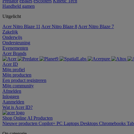
Predator
eBikes
eScooters
Kinetic Tech
Handheld gamen
Uitgelicht
Acer Nitro Blaze 11
Acer Nitro Blaze 8
Acer Nitro Blaze 7
Zakelijk
Onderwijs
Ondersteuning
Evenementen
Acer Brands
Acer ID
Mijn profiel
Mijn producten
Een product registreren
Mijn community
Afmelden
Inloggen
Aanmelden
Wat is Acer ID?
Shop Online
AI
Producten
Nieuwe producten
Copilot+ PC
Laptops
Desktops
Chromebooks
Tab
Op categorie