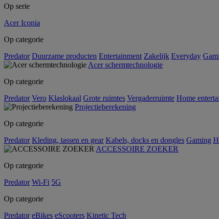
Op serie
Acer Iconia
Op categorie
Predator
Duurzame producten
Entertainment
Zakelijk
Everyday
Gam
Acer schermtechnologie
Op categorie
Predator
Vero
Klaslokaal
Grote ruimtes
Vergaderruimte
Home enterta
Projectieberekening
Op categorie
Predator
Kleding, tassen en gear
Kabels, docks en dongles
Gaming
H
ACCESSOIRE ZOEKER
Op categorie
Predator
Wi-Fi
5G
Op categorie
Predator
eBikes
eScooters
Kinetic Tech