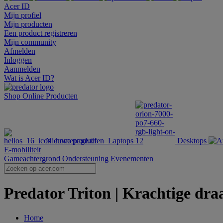
Acer ID
Mijn profiel
Mijn producten
Een product registreren
Mijn community
Afmelden
Inloggen
Aanmelden
Wat is Acer ID?
Shop Online
Producten
Nieuwe producten
Laptops
Desktops
E-mobiliteit
Gameachtergrond
Ondersteuning
Evenementen
Predator Triton | Krachtige dra
Home