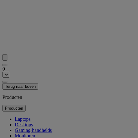
0
Terug naar boven
Producten
Producten
Laptops
Desktops
Gaming-handhelds
Monitoren