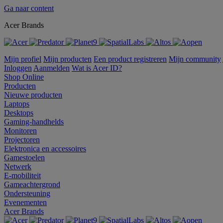
Ga naar content
Acer Brands
Mijn profiel
Mijn producten
Een product registreren
Mijn community
Inloggen
Aanmelden
Wat is Acer ID?
Shop Online
Producten
Nieuwe producten
Laptops
Desktops
Gaming-handhelds
Monitoren
Projectoren
Elektronica en accessoires
Gamestoelen
Netwerk
E-mobiliteit
Gameachtergrond
Ondersteuning
Evenementen
Acer Brands