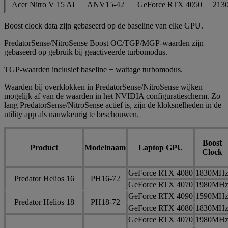
Acer Nitro V 15 AI
ANV15-42
GeForce RTX 4050
213
Boost clock data zijn gebaseerd op de baseline van elke GPU.
PredatorSense/NitroSense Boost OC/TGP/MGP-waarden zijn
gebaseerd op gebruik bij geactiveerde turbomodus.
TGP-waarden inclusief baseline + wattage turbomodus.
Waarden bij overklokken in PredatorSense/NitroSense wijken
mogelijk af van de waarden in het NVIDIA configuratiescherm. Zo
lang PredatorSense/NitroSense actief is, zijn de kloksnelheden in de
utility app als nauwkeurig te beschouwen.
Boost
Product
Modelnaam
Laptop GPU
Clock
GeForce RTX 4080
1830MH
Predator Helios 16
PH16-72
GeForce RTX 4070
1980MH
GeForce RTX 4090
1590MH
Predator Helios 18
PH18-72
GeForce RTX 4080
1830MH
GeForce RTX 4070
1980MH