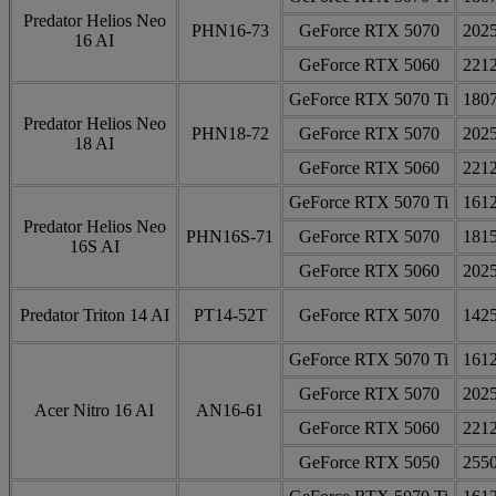
Predator Helios Neo
PHN16-73
GeForce RTX 5070
202
16 AI
GeForce RTX 5060
221
GeForce RTX 5070 Ti
180
Predator Helios Neo
PHN18-72
GeForce RTX 5070
202
18 AI
GeForce RTX 5060
221
GeForce RTX 5070 Ti
161
Predator Helios Neo
PHN16S-71
GeForce RTX 5070
181
16S AI
GeForce RTX 5060
202
Predator Triton 14 AI
PT14-52T
GeForce RTX 5070
142
GeForce RTX 5070 Ti
161
GeForce RTX 5070
202
Acer Nitro 16 AI
AN16-61
GeForce RTX 5060
221
GeForce RTX 5050
255