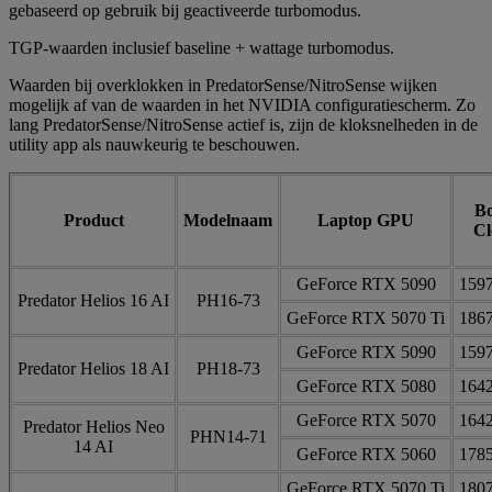
gebaseerd op gebruik bij geactiveerde turbomodus.
TGP-waarden inclusief baseline + wattage turbomodus.
Waarden bij overklokken in PredatorSense/NitroSense wijken
mogelijk af van de waarden in het NVIDIA configuratiescherm. Zo
lang PredatorSense/NitroSense actief is, zijn de kloksnelheden in de
utility app als nauwkeurig te beschouwen.
Bo
Product
Modelnaam
Laptop GPU
Cl
GeForce RTX 5090
159
Predator Helios 16 AI
PH16-73
GeForce RTX 5070 Ti
186
GeForce RTX 5090
159
Predator Helios 18 AI
PH18-73
GeForce RTX 5080
164
GeForce RTX 5070
164
Predator Helios Neo
PHN14-71
14 AI
GeForce RTX 5060
178
GeForce RTX 5070 Ti
180