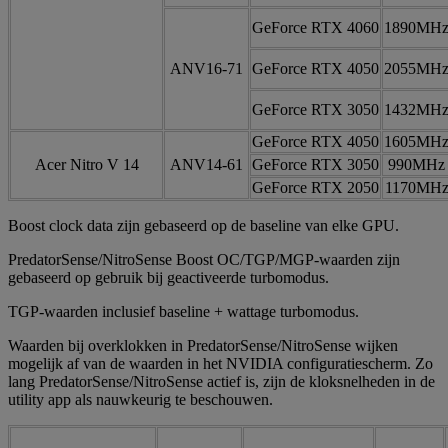
GeForce RTX 4060
1890MH
ANV16-71
GeForce RTX 4050
2055MH
GeForce RTX 3050
1432MH
GeForce RTX 4050
1605MH
Acer Nitro V 14
ANV14-61
GeForce RTX 3050
990MHz
GeForce RTX 2050
1170MH
Boost clock data zijn gebaseerd op de baseline van elke GPU.
PredatorSense/NitroSense Boost OC/TGP/MGP-waarden zijn
gebaseerd op gebruik bij geactiveerde turbomodus.
TGP-waarden inclusief baseline + wattage turbomodus.
Waarden bij overklokken in PredatorSense/NitroSense wijken
mogelijk af van de waarden in het NVIDIA configuratiescherm. Zo
lang PredatorSense/NitroSense actief is, zijn de kloksnelheden in de
utility app als nauwkeurig te beschouwen.