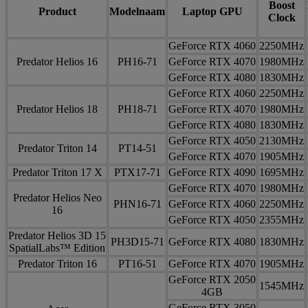
Boost
Product
Modelnaam
Laptop GPU
Clock
GeForce RTX 4060
2250MHz
Predator Helios 16
PH16-71
GeForce RTX 4070
1980MHz
GeForce RTX 4080
1830MHz
GeForce RTX 4060
2250MHz
Predator Helios 18
PH18-71
GeForce RTX 4070
1980MHz
GeForce RTX 4080
1830MHz
GeForce RTX 4050
2130MHz
Predator Triton 14
PT14-51
GeForce RTX 4070
1905MHz
Predator Triton 17 X
PTX17-71
GeForce RTX 4090
1695MHz
GeForce RTX 4070
1980MHz
Predator Helios Neo
PHN16-71
GeForce RTX 4060
2250MHz
16
GeForce RTX 4050
2355MHz
Predator Helios 3D 15
PH3D15-71
GeForce RTX 4080
1830MHz
SpatialLabs™ Edition
Predator Triton 16
PT16-51
GeForce RTX 4070
1905MHz
GeForce RTX 2050
1545MHz
4GB
GeForce RTX 3050