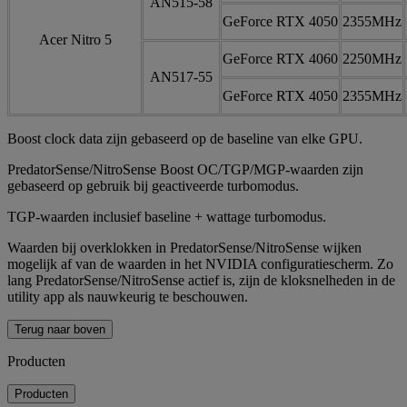
AN515-58
GeForce RTX 4050
2355MHz
Acer Nitro 5
GeForce RTX 4060
2250MHz
AN517-55
GeForce RTX 4050
2355MHz
Boost clock data zijn gebaseerd op de baseline van elke GPU.
PredatorSense/NitroSense Boost OC/TGP/MGP-waarden zijn
gebaseerd op gebruik bij geactiveerde turbomodus.
TGP-waarden inclusief baseline + wattage turbomodus.
Waarden bij overklokken in PredatorSense/NitroSense wijken
mogelijk af van de waarden in het NVIDIA configuratiescherm. Zo
lang PredatorSense/NitroSense actief is, zijn de kloksnelheden in de
utility app als nauwkeurig te beschouwen.
Terug naar boven
Producten
Producten