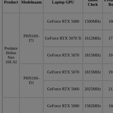
Product
Modelnaam
Laptop GPU
Clock
Bo
GeForce RTX 5080
1500MHz
1
PHN16S-
GeForce RTX 5070 Ti
1612MHz
1
I71
Predator
Helios
GeForce RTX 5070
1815MHz
1
Neo
16S AI
GeForce RTX 5070
1815MHz
1
PHN16S-
I51
GeForce RTX 5060
2025MHz
2
GeForce RTX 5080
1582MHz
1