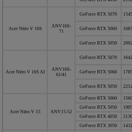
GeForce RTX 5070
154
ANV16S-
Acer Nitro V 16S
GeForce RTX 5060
168
71
GeForce RTX 5050
209
GeForce RTX 5070
164
ANV16S-
Acer Nitro V 16S AI
GeForce RTX 5060
178
61/41
GeForce RTX 5050
221
GeForce RTX 5060
156
GeForce RTX 5050
190
Acer Nitro V 15
ANV15-52
GeForce RTX 4050
213
GeForce RTX 3050
143