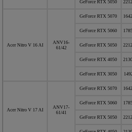
GeForce RTX 5050
221
GeForce RTX 5070
164
GeForce RTX 5060
178
ANV16-
Acer Nitro V 16 AI
GeForce RTX 5050
221
61/42
GeForce RTX 4050
213
GeForce RTX 3050
149
GeForce RTX 5070
164
GeForce RTX 5060
178
ANV17-
Acer Nitro V 17 AI
61/41
GeForce RTX 5050
221
GeForce RTX 4050
213