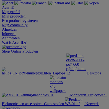
Acer ID
Mijn profiel
Mijn producten
Een product registreren
Mijn community
Afmelden
Inloggen
Aanmelden
Wat is Acer ID?
Shop Online
Producten
Nieuwe producten
Laptops
Desktops
Gaming-handhelds
Monitoren
Projectoren
Elektronica en accessoires
Gamestoelen
Netwerk