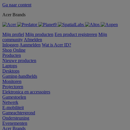
Ga naar content
Acer Brands
Mijn profiel
Mijn producten
Een product registreren
Mijn
community
Afmelden
Inloggen
Aanmelden
Wat is Acer ID?
Shop Online
Producten
Nieuwe producten
Laptops
Desktops
Gaming-handhelds
Monitoren
Projectoren
Elektronica en accessoires
Gamestoelen
Netwerk
E-mobiliteit
Gameachtergrond
Ondersteuning
Evenementen
Acer Brands