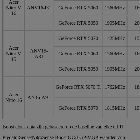
Acer
Nitro V
ANV16-I31
GeForce RTX 5060
1560MHz
1
16
GeForce RTX 5050
1905MHz
2
GeForce RTX 5070
1425MHz
1
Acer
ANV15-
Nitro V
GeForce RTX 5060
1560MHz
1
A31
15
GeForce RTX 5050
1905MHz
2
GeForce RTX 5070 Ti
1762MHz
1
Acer
AN16-A91
Nitro 16
GeForce RTX 5070
1815MHz
1
Boost clock data zijn gebaseerd op de baseline van elke GPU.
PredatorSense/NitroSense Boost OC/TGP/MGP-waarden zijn