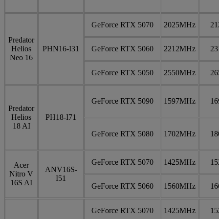
GeForce RTX 5070
2025MHz
2
Predator
Helios
PHN16-I31
GeForce RTX 5060
2212MHz
2
Neo 16
GeForce RTX 5050
2550MHz
2
GeForce RTX 5090
1597MHz
1
Predator
Helios
PH18-I71
18 AI
GeForce RTX 5080
1702MHz
1
GeForce RTX 5070
1425MHz
1
Acer
ANV16S-
Nitro V
I51
16S AI
GeForce RTX 5060
1560MHz
1
GeForce RTX 5070
1425MHz
1