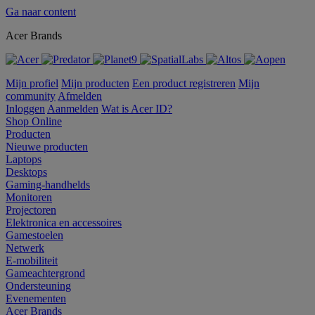
Ga naar content
Acer Brands
Mijn profiel
Mijn producten
Een product registreren
Mijn
community
Afmelden
Inloggen
Aanmelden
Wat is Acer ID?
Shop Online
Producten
Nieuwe producten
Laptops
Desktops
Gaming-handhelds
Monitoren
Projectoren
Elektronica en accessoires
Gamestoelen
Netwerk
E-mobiliteit
Gameachtergrond
Ondersteuning
Evenementen
Acer Brands