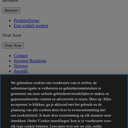
Bronnen
Bronnen
PredatorSense
Een winkel zoeken
Over Acer
Over Acer
Contact
Investor Relations
Nieuws
Awards
Evenementen
We gebruiken cookies om voorkeuren vast te stellen, de
Duurzaamheid
websitenavigatie te verbeteren en gebruikersstatistieken te
genereren om onze website gebruikersvriendelijker te maken en
Duurzaamheid
gepersonaliseerde content en advertentie te tonen. Door op 'Alles
accepteren' te klikken, ga je akkoord met het gebruik en de
Maatschappelijk verantwoord ondernemen
plaatsing van alle cookies door Acer in overeenstemming met
De CO2-voetafdruk van het product
ons cookiebeleid. Je kunt deze toestemming op elk moment weer
Project Humanity
intrekken. Onder 'Cookie-instellingen' kun je je voorkeuren voor
Earthion
elk type cookie beheren. Lees meer over wie we zijn, welke