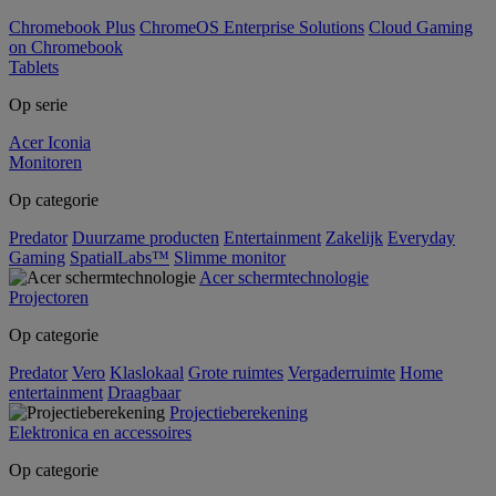
Chromebook Plus
ChromeOS Enterprise Solutions
Cloud Gaming
on Chromebook
Tablets
Op serie
Acer Iconia
Monitoren
Op categorie
Predator
Duurzame producten
Entertainment
Zakelijk
Everyday
Gaming
SpatialLabs™
Slimme monitor
Acer schermtechnologie
Projectoren
Op categorie
Predator
Vero
Klaslokaal
Grote ruimtes
Vergaderruimte
Home
entertainment
Draagbaar
Projectieberekening
Elektronica en accessoires
Op categorie