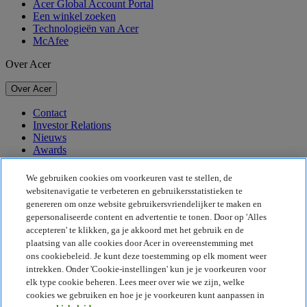
Acer Global Account Portal
Een winkel zoeken
Technologieën van Acer
McAfee
Over Acer
Over Acer
Contact
Investor Relations
Nieuws
Awards
Evenementen
We gebruiken cookies om voorkeuren vast te stellen, de
Duurzaamheid
websitenavigatie te verbeteren en gebruikersstatistieken te
genereren om onze website gebruikersvriendelijker te maken en
Duurzaamheid
gepersonaliseerde content en advertentie te tonen. Door op 'Alles
accepteren' te klikken, ga je akkoord met het gebruik en de
Maatschappelijk verantwoord ondernemen
plaatsing van alle cookies door Acer in overeenstemming met
De CO2-voetafdruk van het product
ons cookiebeleid. Je kunt deze toestemming op elk moment weer
Project Humanity
intrekken. Onder 'Cookie-instellingen' kun je je voorkeuren voor
Earthion
elk type cookie beheren. Lees meer over wie we zijn, welke
Privacybeleid
cookies we gebruiken en hoe je je voorkeuren kunt aanpassen in
Cookiebeleid