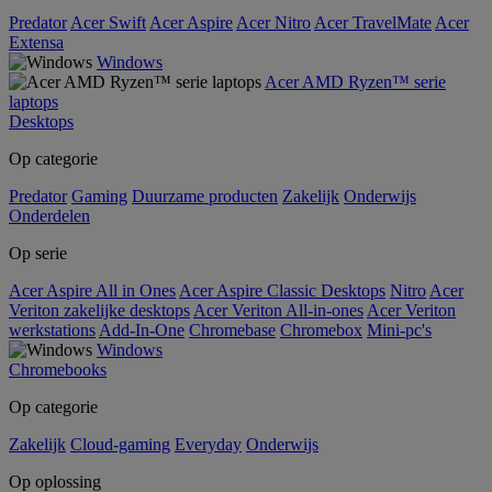
Predator
Acer Swift
Acer Aspire
Acer Nitro
Acer TravelMate
Acer
Extensa
Windows
Acer AMD Ryzen™ serie
laptops
Desktops
Op categorie
Predator
Gaming
Duurzame producten
Zakelijk
Onderwijs
Onderdelen
Op serie
Acer Aspire All in Ones
Acer Aspire Classic Desktops
Nitro
Acer
Veriton zakelijke desktops
Acer Veriton All-in-ones
Acer Veriton
werkstations
Add-In-One
Chromebase
Chromebox
Mini-pc's
Windows
Chromebooks
Op categorie
Zakelijk
Cloud-gaming
Everyday
Onderwijs
Op oplossing