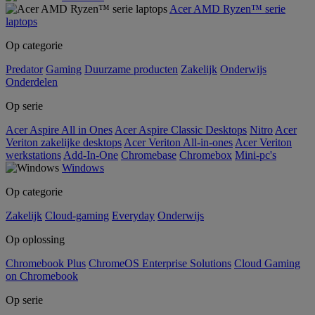
Acer AMD Ryzen™ serie
laptops
Op categorie
Predator
Gaming
Duurzame producten
Zakelijk
Onderwijs
Onderdelen
Op serie
Acer Aspire All in Ones
Acer Aspire Classic Desktops
Nitro
Acer
Veriton zakelijke desktops
Acer Veriton All-in-ones
Acer Veriton
werkstations
Add-In-One
Chromebase
Chromebox
Mini-pc's
Windows
Op categorie
Zakelijk
Cloud-gaming
Everyday
Onderwijs
Op oplossing
Chromebook Plus
ChromeOS Enterprise Solutions
Cloud Gaming
on Chromebook
Op serie