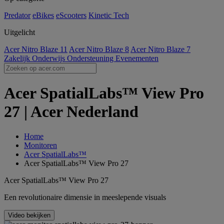
Predator
eBikes
eScooters
Kinetic Tech
Uitgelicht
Acer Nitro Blaze 11
Acer Nitro Blaze 8
Acer Nitro Blaze 7
Zakelijk
Onderwijs
Ondersteuning
Evenementen
Acer SpatialLabs™ View Pro
27 | Acer Nederland
Home
Monitoren
Acer SpatialLabs™
Acer SpatialLabs™ View Pro 27
Acer SpatialLabs™ View Pro 27
Een revolutionaire dimensie in meeslepende visuals
Video bekijken