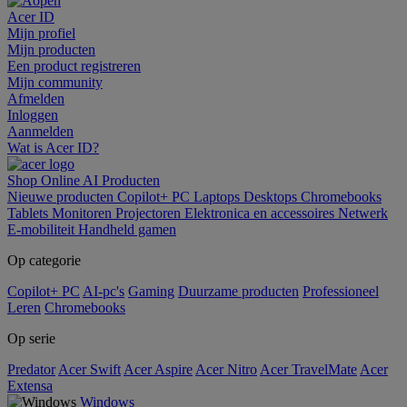
Acer ID
Mijn profiel
Mijn producten
Een product registreren
Mijn community
Afmelden
Inloggen
Aanmelden
Wat is Acer ID?
Shop Online
AI
Producten
Nieuwe producten
Copilot+ PC
Laptops
Desktops
Chromebooks
Tablets
Monitoren
Projectoren
Elektronica en accessoires
Netwerk
E-mobiliteit
Handheld gamen
Op categorie
Copilot+ PC
AI-pc's
Gaming
Duurzame producten
Professioneel
Leren
Chromebooks
Op serie
Predator
Acer Swift
Acer Aspire
Acer Nitro
Acer TravelMate
Acer
Extensa
Windows