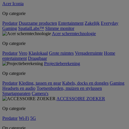
Acer Iconia
Op categorie
Predator
Duurzame producten
Entertainment
Zakelijk
Everyday
Gaming
SpatialLabs™
Slimme monitor
Acer schermtechnologie
Op categorie
Predator
Vero
Klaslokaal
Grote ruimtes
Vergaderruimte
Home
entertainment
Draagbaar
Projectieberekening
Op categorie
Predator
Kleding, tassen en gear
Kabels, docks en dongles
Gaming
Headsets en audio
Toetsenborden, muizen en stylussen
Smartapparaten
Camera's
ACCESSOIRE ZOEKER
Op categorie
Predator
Wi-Fi
5G
Op categorie