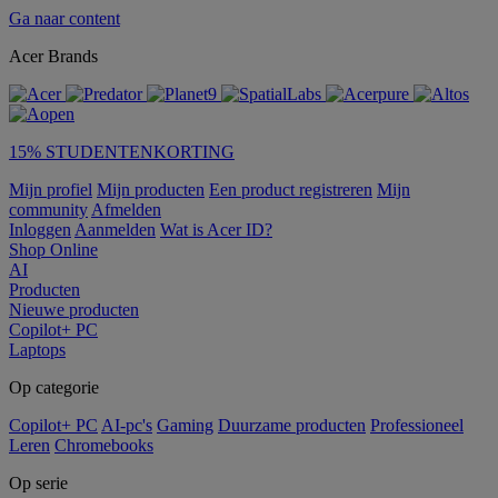
Ga naar content
Acer Brands
15% STUDENTENKORTING
Mijn profiel
Mijn producten
Een product registreren
Mijn
community
Afmelden
Inloggen
Aanmelden
Wat is Acer ID?
Shop Online
AI
Producten
Nieuwe producten
Copilot+ PC
Laptops
Op categorie
Copilot+ PC
AI-pc's
Gaming
Duurzame producten
Professioneel
Leren
Chromebooks
Op serie